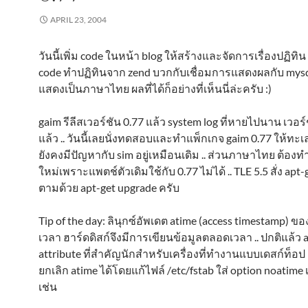
APRIL 23, 2004
วันนี้เพิ่ม code ในหน้า blog ให้สร้างและจัดการเรื่องปฏิทิน 
code ทำปฏิทินจาก zend บวกกับเชื่อมการแสดงผลกับ mys
แสดงเป็นภาษาไทย ผลที่ได้ก็อย่างที่เห็นนี่ล่ะครับ :)
gaim รีลีสเวอร์ชัน 0.77 แล้ว system log ที่หายไปนาน เวอร์
แล้ว .. วันนี้เลยนั่งทดสอบและทำแพ็กเกจ gaim 0.77 ให้ทะเล 
ยังคงมีปัญหากับ sim อยู่เหมือนเดิม .. ส่วนภาษาไทย ต้อง
ใหม่เพราะแพตช์ตัวเดิมใช้กับ 0.77 ไม่ได้ .. TLE 5.5 สั่ง apt
ตามด้วย apt-get upgrade ครับ
Tip of the day: ลินุกซ์อัพเดต atime (access timestamp) 
เวลา ฮาร์ดดิสก์จึงมีการเขียนข้อมูลตลอดเวลา .. ปกติแล้ว a
attribute ที่สำคัญนักสำหรับเครื่องที่ทำงานแบบเดสก์ท็อ
ยกเลิก atime ได้โดยแก้ไฟล์ /etc/fstab ใส่ option noatime เ
เช่น