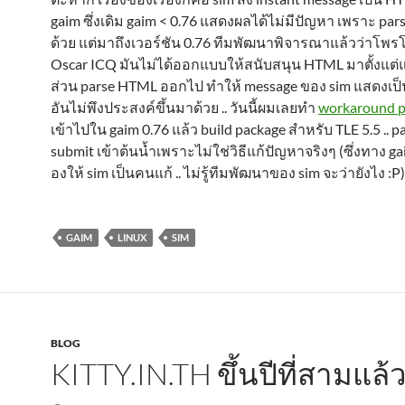
gaim ซึ่งเดิม gaim < 0.76 แสดงผลได้ไม่มีปัญหา เพราะ par
ด้วย แต่มาถึงเวอร์ชัน 0.76 ทีมพัฒนาพิจารณาแล้วว่าโพ
Oscar ICQ มันไม่ได้ออกแบบให้สนับสนุน HTML มาตั้งแต่แ
ส่วน parse HTML ออกไป ทำให้ message ของ sim แสดงเป
อันไม่พึงประสงค์ขึ้นมาด้วย .. วันนี้ผมเลยทำ
workaround p
เข้าไปใน gaim 0.76 แล้ว build package สำหรับ TLE 5.5 .. pa
submit เข้าต้นน้ำเพราะไม่ใช่วิธีแก้ปัญหาจริงๆ (ซึ่งทาง ga
องให้ sim เป็นคนแก้ .. ไม่รู้ทีมพัฒนาของ sim จะว่ายังไง :P)
GAIM
LINUX
SIM
BLOG
KITTY.IN.TH ขึ้นปีที่สามแล้