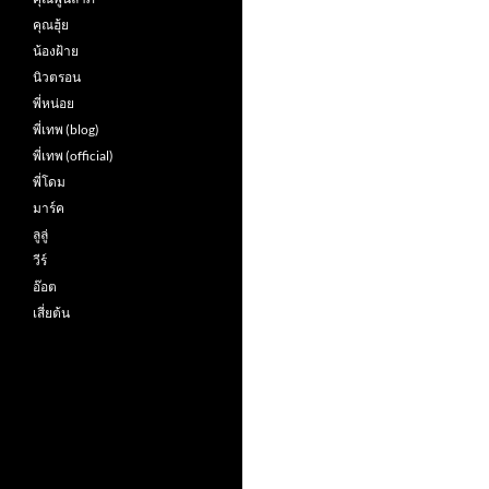
คุณฮุ้ย
น้องฝ้าย
นิวตรอน
พี่หน่อย
พี่เทพ (blog)
พี่เทพ (official)
พี่โดม
มาร์ค
ลูลู่
วีร์
อ๊อต
เสี่ยต้น