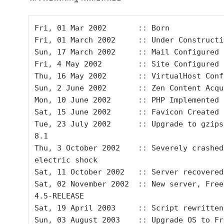
Fri, 01 Mar 2002       :: Born

Fri, 01 March 2002     :: Under Constructi
Sun, 17 March 2002     :: Mail Configured

Fri, 4 May 2002        :: Site Configured

Thu, 16 May 2002       :: VirtualHost Conf
Sun, 2 June 2002       :: Zen Content Acqui
Mon, 10 June 2002      :: PHP Implemented

Sat, 15 June 2002      :: Favicon Created

Tue, 23 July 2002      :: Upgrade to gzipsl
8.1

Thu, 3 October 2002    :: Severely crashed 
electric shock

Sat, 11 October 2002   :: Server recovered

Sat, 02 November 2002  :: New server, FreeB
4.5-RELEASE

Sat, 19 April 2003     :: Script rewritten

Sun, 03 August 2003    :: Upgrade OS to Fre