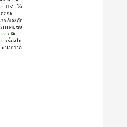
se HTML ให้
รโตคอล
รก ก็เลยตัด
็น HTML tag
atch
เติม
tch นี้คงไม่
im บอกว่าต้่
ว