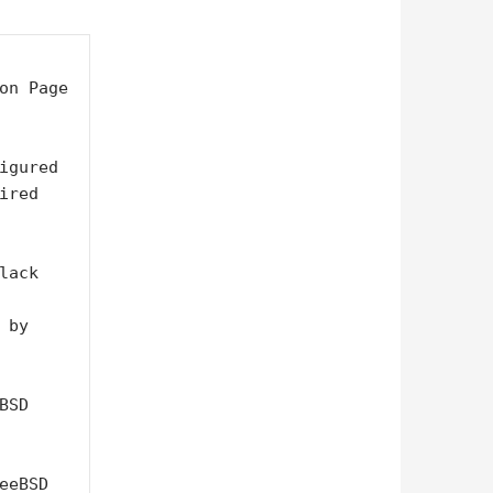
on Page

igured

red

ack 
by 
SD 
eBSD 