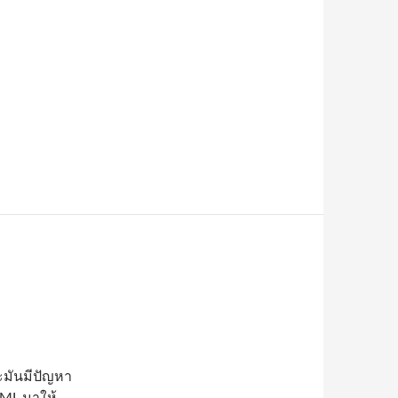
าะมันมีปัญหา
HTML มาให้