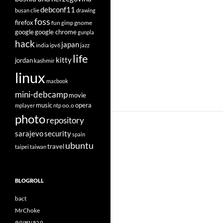
debconf11
clie
busan
drawing
foss
firefox
fun
gnome
gimp
google
google chrome
gunpla
hack
japan
india
ipv6
jazz
life
kitty
jordan
kashmir
linux
macbook
mini-debcamp
movie
opera
music
oo.o
mplayer
ntp
photo
repository
sarajevo
security
spain
ubuntu
travel
taipei
taiwan
BLOGROLL
bact
MrChoke
คุณพูนลาภ