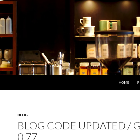
HOME
P
BLOG
BLOG CODE UPDATED / 
0.77