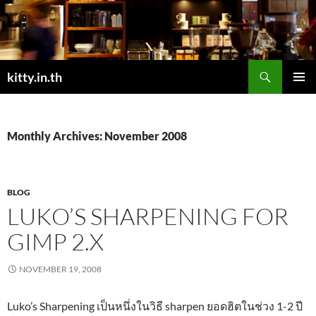
Skip
to
content
Search
kitty.in.th
PRIMAR
MENU
Monthly Archives: November 2008
BLOG
LUKO’S SHARPENING FOR
GIMP 2.X
NOVEMBER 19, 2008
Luko’s Sharpening เป็นหนึ่งในวิธี sharpen ยอดฮิตในช่วง 1-2 ปี