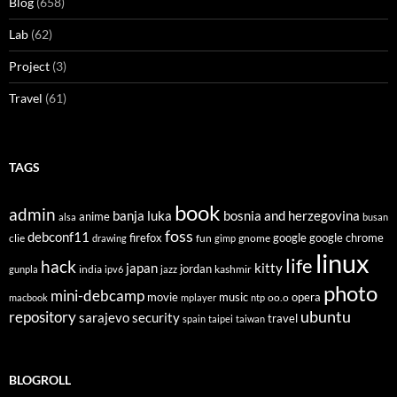
Blog
(658)
Lab
(62)
Project
(3)
Travel
(61)
TAGS
book
admin
banja luka
bosnia and herzegovina
anime
alsa
busan
foss
debconf11
firefox
clie
fun
gnome
google
google chrome
drawing
gimp
linux
life
hack
japan
kitty
india
jordan
kashmir
gunpla
ipv6
jazz
photo
mini-debcamp
movie
opera
music
oo.o
macbook
mplayer
ntp
ubuntu
repository
sarajevo
security
travel
spain
taipei
taiwan
BLOGROLL