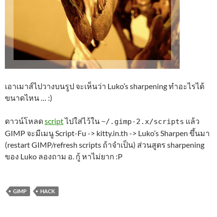
เอาเมาส์ไปวางบนรูป จะเห็นว่า Luko’s sharpening ทำอะไรได้
ขนาดไหน … :)
ดาวน์โหลด
script
ไปใส่ไว้ใน
แล้ว
~/.gimp-2.x/scripts
GIMP จะมีเมนู Script-Fu -> kitty.in.th -> Luko’s Sharpen ขึ้นมา
(restart GIMP/refresh scripts ถ้าจำเป็น) ส่วนสูตร sharpening
ของ Luko ลองถาม อ. กู้ หาไม่ยาก :P
GIMP
HACK