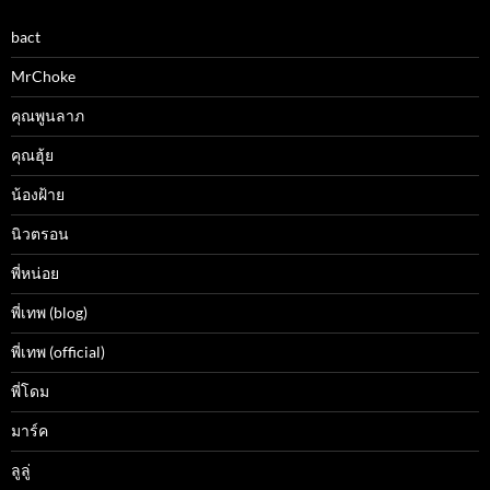
bact
MrChoke
คุณพูนลาภ
คุณฮุ้ย
น้องฝ้าย
นิวตรอน
พี่หน่อย
พี่เทพ (blog)
พี่เทพ (official)
พี่โดม
มาร์ค
ลูลู่