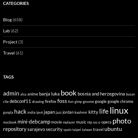
CATEGORIES
Blog
(658)
Lab
(62)
Project
(3)
Travel
(61)
TAGS
book
admin
banja luka
bosnia and herzegovina
anime
alsa
busan
foss
debconf11
firefox
clie
fun
gnome
google
google chrome
drawing
gimp
linux
life
hack
japan
kitty
india
jordan
kashmir
gunpla
ipv6
jazz
photo
mini-debcamp
movie
opera
music
oo.o
macbook
mplayer
ntp
ubuntu
repository
sarajevo
security
travel
spain
taipei
taiwan