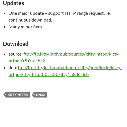
Updates
One major update – support HTTP range request, i.e.
continuous download.
Many minor fixes.
Download
source:
ftp://ftp.kitty.in.th/pub/sources/kitty-httpd/kitty-
httpd-0.5.0.tar.bz2
deb:
ftp://ftp.kitty.in.th/pub/ubuntu/kitty/pool/lucid/kitty-
httpd/kitty-httpd_0.5.0-0kitty1_i386.deb
KITTY-HTTPD
LINUX