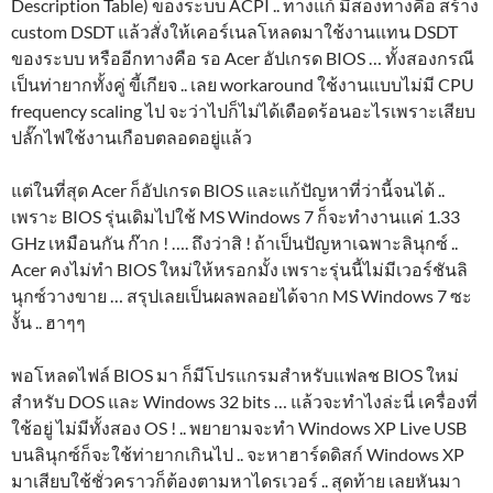
Description Table) ของระบบ ACPI .. ทางแก้ มีสองทางคือ สร้าง
custom DSDT แล้วสั่งให้เคอร์เนลโหลดมาใช้งานแทน DSDT
ของระบบ หรืออีกทางคือ รอ Acer อัปเกรด BIOS … ทั้งสองกรณี
เป็นท่ายากทั้งคู่ ขี้เกียจ .. เลย workaround ใช้งานแบบไม่มี CPU
frequency scaling ไป จะว่าไปก็ไม่ได้เดือดร้อนอะไรเพราะเสียบ
ปลั๊กไฟใช้งานเกือบตลอดอยู่แล้ว
แต่ในที่สุด Acer ก็อัปเกรด BIOS และแก้ปัญหาที่ว่านี้จนได้ ..
เพราะ BIOS รุ่นเดิมไปใช้ MS Windows 7 ก็จะทำงานแค่ 1.33
GHz เหมือนกัน ก๊าก ! …. ถึงว่าสิ ! ถ้าเป็นปัญหาเฉพาะลินุกซ์ ..
Acer คงไม่ทำ BIOS ใหม่ให้หรอกมั้ง เพราะรุ่นนี้ไม่มีเวอร์ชันลิ
นุกซ์วางขาย … สรุปเลยเป็นผลพลอยได้จาก MS Windows 7 ซะ
งั้น .. ฮาๆๆ
พอโหลดไฟล์ BIOS มา ก็มีโปรแกรมสำหรับแฟลช BIOS ใหม่
สำหรับ DOS และ Windows 32 bits … แล้วจะทำไงล่ะนี่ เครื่องที่
ใช้อยู่ ไม่มีทั้งสอง OS ! .. พยายามจะทำ Windows XP Live USB
บนลินุกซ์ก็จะใช้ท่ายากเกินไป .. จะหาฮาร์ดดิสก์ Windows XP
มาเสียบใช้ชั่วคราวก็ต้องตามหาไดรเวอร์ .. สุดท้าย เลยหันมา