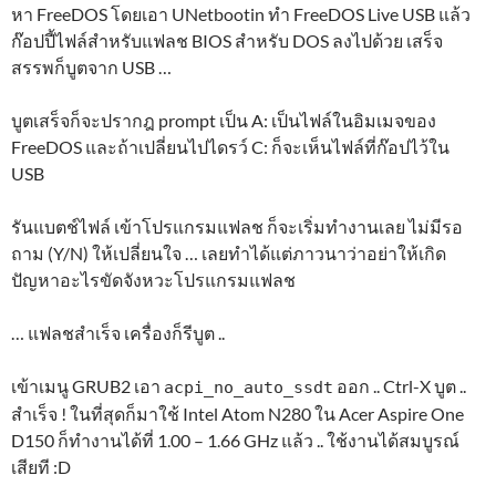
หา FreeDOS โดยเอา UNetbootin ทำ FreeDOS Live USB แล้ว
ก๊อปปี้ไฟล์สำหรับแฟลช BIOS สำหรับ DOS ลงไปด้วย เสร็จ
สรรพก็บูตจาก USB …
บูตเสร็จก็จะปรากฎ prompt เป็น A: เป็นไฟล์ในอิมเมจของ
FreeDOS และถ้าเปลี่ยนไปไดรว์ C: ก็จะเห็นไฟล์ที่ก๊อปไว้ใน
USB
รันแบตช์ไฟล์ เข้าโปรแกรมแฟลช ก็จะเริ่มทำงานเลย ไม่มีรอ
ถาม (Y/N) ให้เปลี่ยนใจ … เลยทำได้แต่ภาวนาว่าอย่าให้เกิด
ปัญหาอะไรขัดจังหวะโปรแกรมแฟลช
… แฟลชสำเร็จ เครื่องก็รีบูต ..
เข้าเมนู GRUB2 เอา
ออก .. Ctrl-X บูต ..
acpi_no_auto_ssdt
สำเร็จ ! ในที่สุดก็มาใช้ Intel Atom N280 ใน Acer Aspire One
D150 ก็ทำงานได้ที่ 1.00 – 1.66 GHz แล้ว .. ใช้งานได้สมบูรณ์
เสียที :D