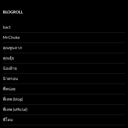
BLOGROLL
bact
MrChoke
คุณพูนลาภ
คุณฮุ้ย
น้องฝ้าย
นิวตรอน
พี่หน่อย
พี่เทพ (blog)
พี่เทพ (official)
พี่โดม