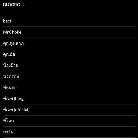
BLOGROLL
bact
MrChoke
คุณพูนลาภ
คุณฮุ้ย
น้องฝ้าย
นิวตรอน
พี่หน่อย
พี่เทพ (blog)
พี่เทพ (official)
พี่โดม
มาร์ค