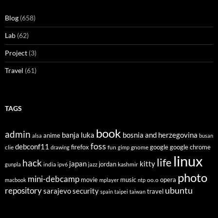
Blog
(658)
Lab
(62)
Project
(3)
Travel
(61)
TAGS
book
admin
banja luka
bosnia and herzegovina
anime
alsa
busan
foss
debconf11
firefox
clie
fun
gnome
google
google chrome
drawing
gimp
linux
life
hack
japan
kitty
india
jordan
kashmir
gunpla
ipv6
jazz
photo
mini-debcamp
movie
opera
music
oo.o
macbook
mplayer
ntp
ubuntu
repository
sarajevo
security
travel
spain
taipei
taiwan