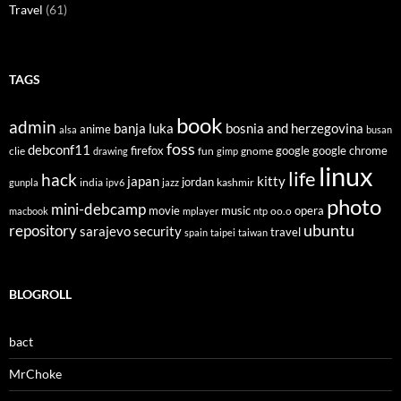
Travel
(61)
TAGS
book
admin
banja luka
bosnia and herzegovina
anime
alsa
busan
foss
debconf11
firefox
clie
fun
gnome
google
google chrome
drawing
gimp
linux
life
hack
japan
kitty
india
jordan
kashmir
gunpla
ipv6
jazz
photo
mini-debcamp
movie
opera
music
oo.o
macbook
mplayer
ntp
ubuntu
repository
sarajevo
security
travel
spain
taipei
taiwan
BLOGROLL
bact
MrChoke