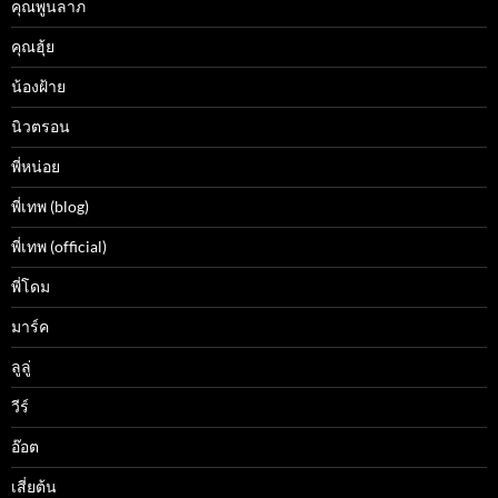
คุณพูนลาภ
คุณฮุ้ย
น้องฝ้าย
นิวตรอน
พี่หน่อย
พี่เทพ (blog)
พี่เทพ (official)
พี่โดม
มาร์ค
ลูลู่
วีร์
อ๊อต
เสี่ยต้น