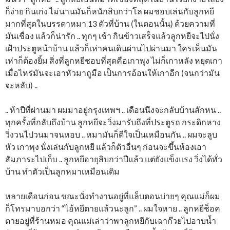
ก็ง่าย กินเก่ง ไม่นานมันก็หนักสิบกว่าโล ผมชอบเล่นกับลูกหยี
มากที่สุดในบรรดาหมา 13 ตัวที่บ้าน (ในตอนนั้น) ด้วยความที่
มันเชื่อง แล้วก็น่ารัก .. ทุกๆ เช้า กินข้าวเสร็จแล้วลูกหยีจะไปนั่ง
เฝ้าประตูหน้าบ้าน แล้วก็เห่าคนเดินผ่านไปผ่านมา ใครเห็นมัน
เห่าก็ต้องยิ้ม สิ่งที่ลูกหยีชอบที่สุดคือเกาพุง ไม่ก็เกาหลัง หยุดเกา
เมื่อไหร่มันจะเอาหัวมาถูมือ เป็นการอ้อนให้เกาอีก (จนกว่ามัน
จะหลับ) ..
.. ห้าปีที่ผ่านมา ผมมาอยู่กรุงเทพฯ .. เดือนนึงจะกลับบ้านสักหน ..
ทุกครั้งที่กลับถึงบ้าน ลูกหยีจะวิ่งมารับถึงที่ประตูรถ กระดิกหาง
วิ่งวนไปวนมาจนหอบ .. หมามันก็ดีใจเป็นเหมือนกัน .. ผมจะลูบ
หัว เกาพุง นั่งเล่นกับลูกหยี แล้วก็ตัวอื่นๆ ก่อนจะขึ้นห้องเอา
สัมภาระไปเก็บ .. ลูกหยีอายุสิบกว่าปีแล้ว แต่ยังแข็งแรง วิ่งได้ทั่ว
บ้าน ทำตัวเป็นลูกหมาเหมือนเดิม
หลายเดือนก่อน ขณะนั่งทำงานอยู่ที่แล็บตอนบ่ายๆ คุณแม่ก็ผม
ก็โทรมาบอกว่า “ไอ้หยีตายแล้วนะลูก” .. ผมใจหาย .. ลูกหยีช็อค
ตายอยู่ที่ร้านหมอ คุณแม่เล่าว่าพาลูกหยีกับเฉาก๊วยไปอาบน้ำ