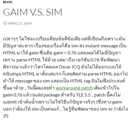
BLOG
GAIM V.S. SIM
APRIL 21, 2004
เปล่าๆๆ ไม่ใช่จะเปรียบเทียบข้อดีข้อเสีย แต่ที่เขียนถึงเพราะมัน
มีปัญหาต่ะหาก เรื่องของเรื่องก็คือ sim ส่ง instant message เป็น
HTML มาให้ gaim ซึ่งเดิม gaim < 0.76 แสดงผลได้ไม่มีปัญหา
เพราะ parse HTML ให้ด้วย แต่มาถึงเวอร์ชัน 0.76 ทีมพัฒนา
พิจารณาแล้วว่าโพรโตคอล Oscar ICQ มันไม่ได้ออกแบบให้
สนับสนุน HTML มาตั้งแต่แรก ก็เลยตัดส่วน parse HTML ออกไป
ทำให้ message ของ sim แสดงเป็น HTML tag อันไม่พึงประสงค์
ขึ้นมาด้วย .. วันนี้ผมเลยทำ
workaround patch
เติมเข้าไปใน
gaim 0.76 แล้ว build package สำหรับ TLE 5.5 .. patch นี้คงไม่
submit เข้าต้นน้ำเพราะไม่ใช่วิธีแก้ปัญหาจริงๆ (ซึ่งทาง gaim
บอกว่าต้่องให้ sim เป็นคนแก้ .. ไม่รู้ทีมพัฒนาของ sim จะว่ายังไง
:P)