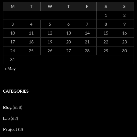
M
T
W
T
F
S
S
1
2
3
4
5
6
7
8
9
10
11
12
13
14
15
16
17
18
19
20
21
22
23
24
25
26
27
28
29
30
31
« May
CATEGORIES
Blog
(658)
Lab
(62)
Project
(3)