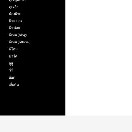
คุณฮุ้ย
น้องฝ้าย
นิวตรอน
พี่หน่อย
พี่เทพ (blog)
พี่เทพ (official)
พี่โดม
มาร์ค
ลูลู่
วีร์
อ๊อต
เสี่ยต้น