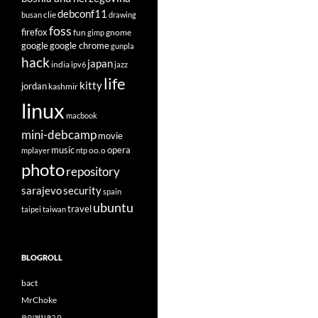
debconf11
clie
busan
drawing
foss
firefox
fun
gnome
gimp
google
google chrome
gunpla
hack
japan
india
ipv6
jazz
life
kitty
jordan
kashmir
linux
macbook
mini-debcamp
movie
opera
music
oo.o
mplayer
ntp
photo
repository
sarajevo
security
spain
ubuntu
travel
taipei
taiwan
BLOGROLL
bact
MrChoke
คุณพูนลาภ