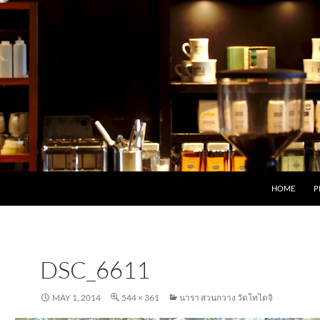
HOME
P
DSC_6611
MAY 1, 2014
544 × 361
นารา สวนกวาง วัดโทไดจิ