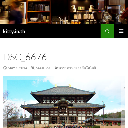
Skip
to
content
Search
kitty.in.th
PRIMAR
MENU
DSC_6676
MAY 1, 2014
544 × 361
นารา สวนกวาง วัดโทไดจิ