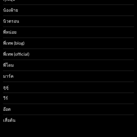
น้องฝ้าย
นิวตรอน
พี่หน่อย
พี่เทพ (blog)
พี่เทพ (official)
พี่โดม
มาร์ค
ลูลู่
วีร์
อ๊อต
เสี่ยต้น