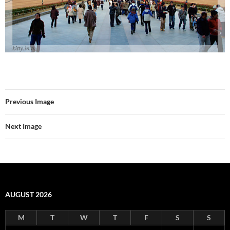
Previous Image
Next Image
AUGUST 2026
M
T
W
T
F
S
S