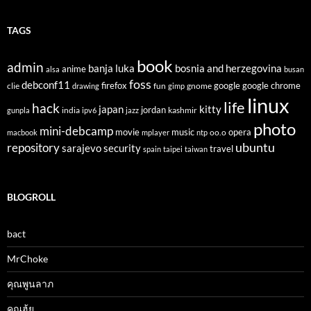
TAGS
book
admin
banja luka
bosnia and herzegovina
anime
alsa
busan
foss
debconf11
firefox
clie
fun
gnome
google
google chrome
drawing
gimp
linux
life
hack
japan
kitty
india
jordan
kashmir
gunpla
ipv6
jazz
photo
mini-debcamp
movie
opera
music
oo.o
macbook
mplayer
ntp
ubuntu
repository
sarajevo
security
travel
spain
taipei
taiwan
BLOGROLL
bact
MrChoke
คุณพูนลาภ
คุณฮุ้ย