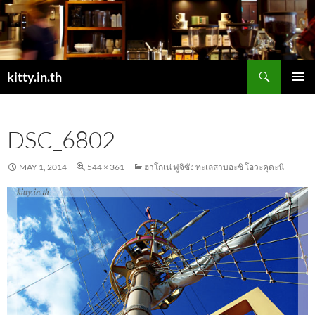
Skip
to
content
Search
kitty.in.th
PRIMAR
MENU
DSC_6802
MAY 1, 2014
544 × 361
ฮาโกเน่ ฟูจิซัง ทะเลสาบอะชิ โอวะคุดะนิ