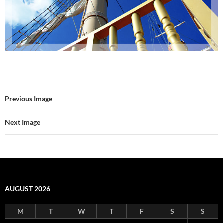
Previous Image
Next Image
AUGUST 2026
M
T
W
T
F
S
S