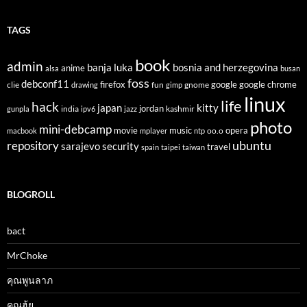
TAGS
book
admin
banja luka
bosnia and herzegovina
anime
alsa
busan
foss
debconf11
firefox
clie
fun
gnome
google
google chrome
drawing
gimp
linux
life
hack
japan
kitty
india
jordan
kashmir
gunpla
ipv6
jazz
photo
mini-debcamp
movie
opera
music
oo.o
macbook
mplayer
ntp
ubuntu
repository
sarajevo
security
travel
spain
taipei
taiwan
BLOGROLL
bact
MrChoke
คุณพูนลาภ
คุณฮุ้ย