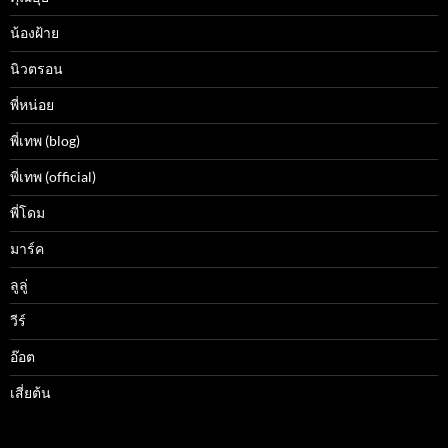
น้องฝ้าย
นิวตรอน
พี่หน่อย
พี่เทพ (blog)
พี่เทพ (official)
พี่โดม
มาร์ค
ลูลู่
วีร์
อ๊อต
เสี่ยต้น