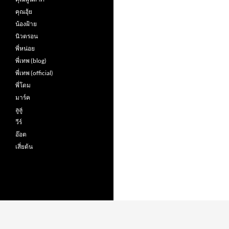
คุณฮุ้ย
น้องฝ้าย
นิวตรอน
พี่หน่อย
พี่เทพ (blog)
พี่เทพ (official)
พี่โดม
มาร์ค
ลูลู่
วีร์
อ๊อต
เสี่ยต้น