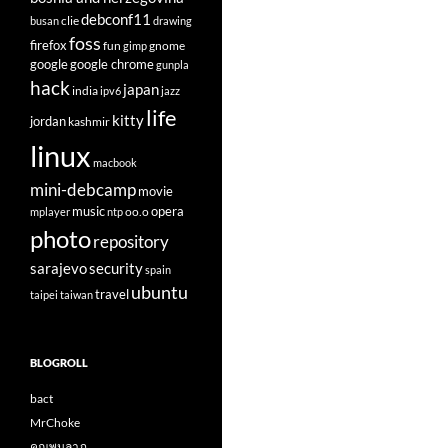
debconf11
clie
busan
drawing
foss
firefox
fun
gnome
gimp
google
google chrome
gunpla
hack
japan
india
ipv6
jazz
life
kitty
jordan
kashmir
linux
macbook
mini-debcamp
movie
opera
music
oo.o
mplayer
ntp
photo
repository
sarajevo
security
spain
ubuntu
travel
taipei
taiwan
BLOGROLL
bact
MrChoke
คุณพูนลาภ