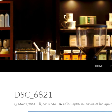
HOME
P
DSC_6821
MAY 1, 2014
361 × 544
ฮาโกเน่ ฟูจิซัง ทะเลสาบอะชิ โอวะคุดะน