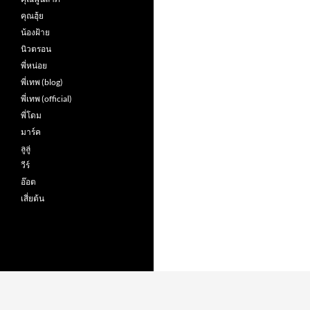
คุณฮุ้ย
น้องฝ้าย
นิวตรอน
พี่หน่อย
พี่เทพ (blog)
พี่เทพ (official)
พี่โดม
มาร์ค
ลูลู่
วีร์
อ๊อต
เสี่ยต้น