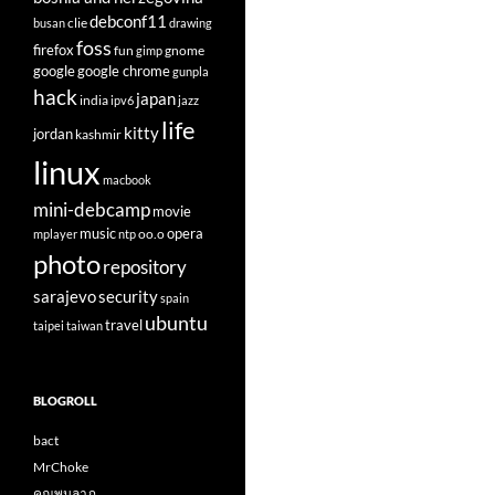
debconf11
clie
busan
drawing
foss
firefox
fun
gnome
gimp
google
google chrome
gunpla
hack
japan
india
ipv6
jazz
life
kitty
jordan
kashmir
linux
macbook
mini-debcamp
movie
opera
music
oo.o
mplayer
ntp
photo
repository
sarajevo
security
spain
ubuntu
travel
taipei
taiwan
BLOGROLL
bact
MrChoke
คุณพูนลาภ