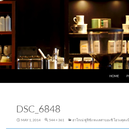
HOME
P
DSC_6848
MAY 1, 2014
544 × 361
ฮาโกเน่ ฟูจิซัง ทะเลสาบอะชิ โอวะคุดะน