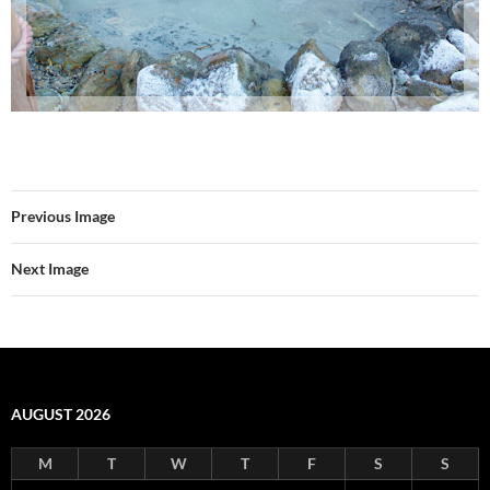
Previous Image
Next Image
AUGUST 2026
M
T
W
T
F
S
S