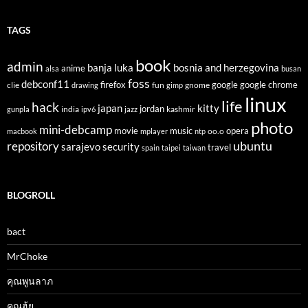
TAGS
book
admin
banja luka
bosnia and herzegovina
anime
alsa
busan
foss
debconf11
firefox
clie
fun
gnome
google
google chrome
drawing
gimp
linux
life
hack
japan
kitty
india
jordan
kashmir
gunpla
ipv6
jazz
photo
mini-debcamp
movie
opera
music
oo.o
macbook
mplayer
ntp
ubuntu
repository
sarajevo
security
travel
spain
taipei
taiwan
BLOGROLL
bact
MrChoke
คุณพูนลาภ
คุณฮุ้ย