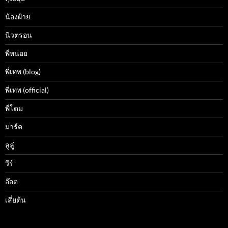
น้องฝ้าย
นิวตรอน
พี่หน่อย
พี่เทพ (blog)
พี่เทพ (official)
พี่โดม
มาร์ค
ลูลู่
วีร์
อ๊อต
เสี่ยต้น