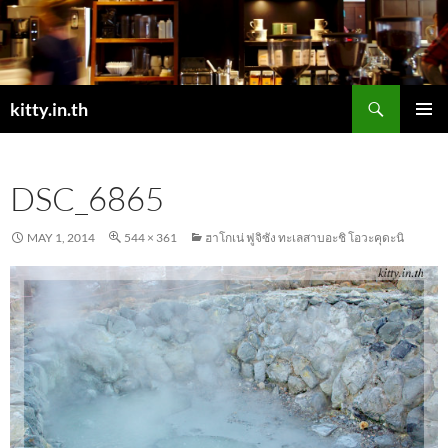
Skip
to
content
Search
kitty.in.th
PRIMAR
MENU
DSC_6865
MAY 1, 2014
544 × 361
ฮาโกเน่ ฟูจิซัง ทะเลสาบอะชิ โอวะคุดะนิ