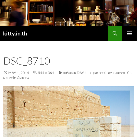
Skip
to
content
Search
kitty.in.th
PRIMAR
MENU
DSC_8710
MAY 1, 2014
544 × 361
จอร์แดน DAY 1 – กลุ่มปราสาททะเลทราย ป้อ
มอาซรัค อัมมาน