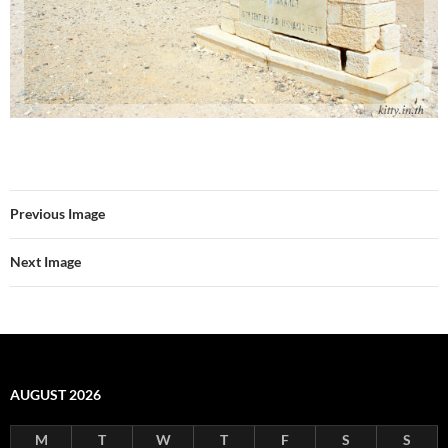
Previous Image
Next Image
AUGUST 2026
M
T
W
T
F
S
S