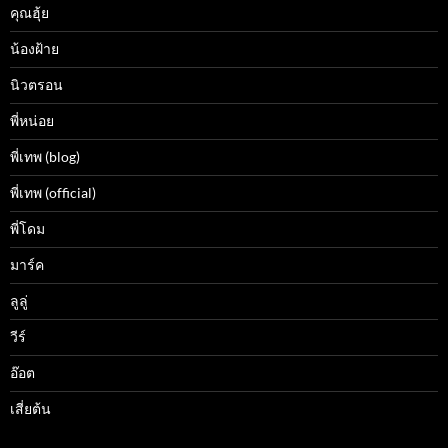
คุณฮุ้ย
น้องฝ้าย
นิวตรอน
พี่หน่อย
พี่เทพ (blog)
พี่เทพ (official)
พี่โดม
มาร์ค
ลูลู่
วีร์
อ๊อต
เสี่ยต้น