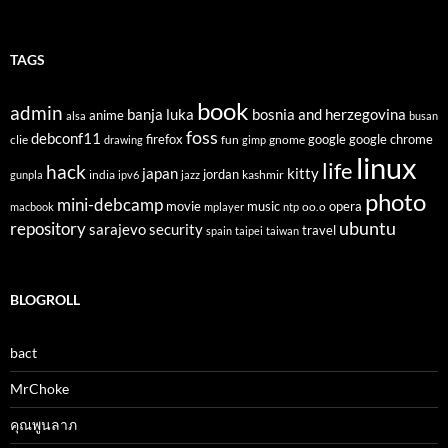
TAGS
book
admin
banja luka
bosnia and herzegovina
anime
alsa
busan
foss
debconf11
firefox
clie
fun
gnome
google
google chrome
drawing
gimp
linux
life
hack
japan
kitty
india
jordan
kashmir
gunpla
ipv6
jazz
photo
mini-debcamp
movie
opera
music
oo.o
macbook
mplayer
ntp
ubuntu
repository
sarajevo
security
travel
spain
taipei
taiwan
BLOGROLL
bact
MrChoke
คุณพูนลาภ