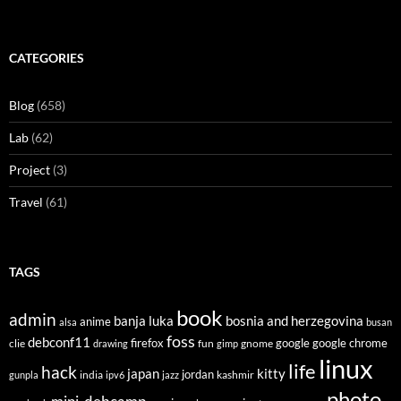
CATEGORIES
Blog
(658)
Lab
(62)
Project
(3)
Travel
(61)
TAGS
book
admin
banja luka
bosnia and herzegovina
anime
alsa
busan
foss
debconf11
firefox
clie
fun
gnome
google
google chrome
drawing
gimp
linux
life
hack
japan
kitty
india
jordan
kashmir
gunpla
ipv6
jazz
photo