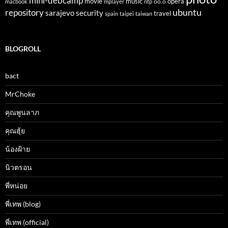
mini-debcamp
movie
opera
music
oo.o
macbook
mplayer
ntp
ubuntu
repository
sarajevo
security
travel
spain
taipei
taiwan
BLOGROLL
bact
MrChoke
คุณพูนลาภ
คุณฮุ้ย
น้องฝ้าย
นิวตรอน
พี่หน่อย
พี่เทพ (blog)
พี่เทพ (official)