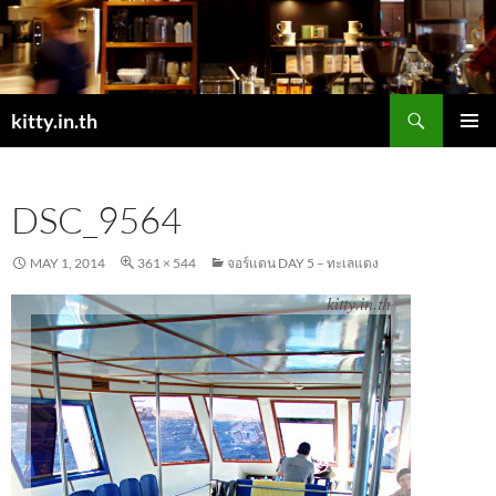
Skip
to
content
Search
kitty.in.th
PRIMAR
MENU
DSC_9564
MAY 1, 2014
361 × 544
จอร์แดน DAY 5 – ทะเลแดง