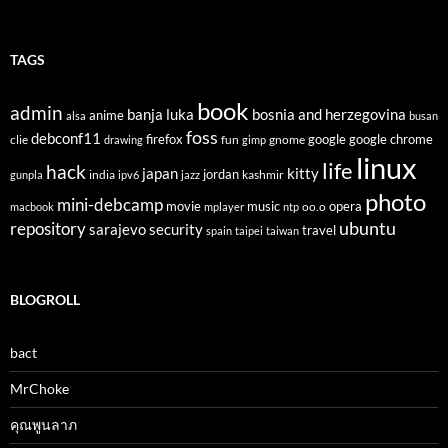
TAGS
book
admin
banja luka
bosnia and herzegovina
anime
alsa
busan
foss
debconf11
firefox
clie
fun
gnome
google
google chrome
drawing
gimp
linux
life
hack
japan
kitty
india
jordan
kashmir
gunpla
ipv6
jazz
photo
mini-debcamp
movie
opera
music
oo.o
macbook
mplayer
ntp
ubuntu
repository
sarajevo
security
travel
spain
taipei
taiwan
BLOGROLL
bact
MrChoke
คุณพูนลาภ