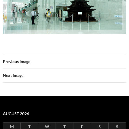
Previous Image
Next Image
AUGUST 2026
M
T
W
T
F
S
S