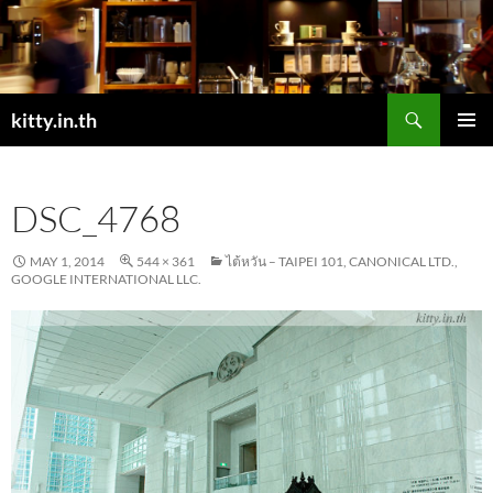
Skip
to
content
Search
kitty.in.th
PRIMAR
MENU
DSC_4768
MAY 1, 2014
544 × 361
ไต้หวัน – TAIPEI 101, CANONICAL LTD.,
GOOGLE INTERNATIONAL LLC.