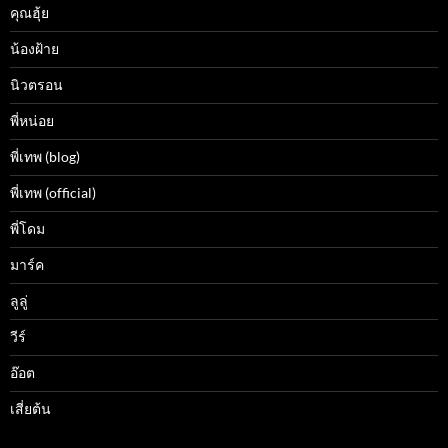
คุณฮุ้ย
น้องฝ้าย
นิวตรอน
พี่หน่อย
พี่เทพ (blog)
พี่เทพ (official)
พี่โดม
มาร์ค
ลูลู่
วีร์
อ๊อต
เสี่ยต้น