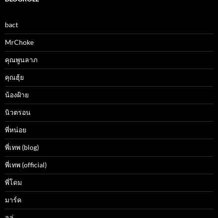
bact
MrChoke
คุณพูนลาภ
คุณฮุ้ย
น้องฝ้าย
นิวตรอน
พี่หน่อย
พี่เทพ (blog)
พี่เทพ (official)
พี่โดม
มาร์ค
ลูลู่