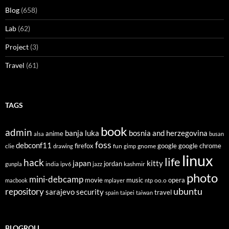
Blog
(658)
Lab
(62)
Project
(3)
Travel
(61)
TAGS
book
admin
banja luka
bosnia and herzegovina
anime
alsa
busan
foss
debconf11
firefox
clie
fun
gnome
google
google chrome
drawing
gimp
linux
life
hack
japan
kitty
india
jordan
kashmir
gunpla
ipv6
jazz
photo
mini-debcamp
movie
opera
music
oo.o
macbook
mplayer
ntp
ubuntu
repository
sarajevo
security
travel
spain
taipei
taiwan
BLOGROLL