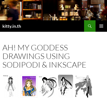
Skip
to
content
Search
kitty.in.th
PRIMAR
MENU
AH! MY GODDESS
DRAWINGS USING
SODIPODI & INKSCAPE