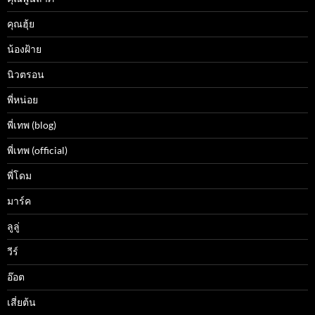
คุณฮุ้ย
น้องฝ้าย
นิวตรอน
พี่หน่อย
พี่เทพ (blog)
พี่เทพ (official)
พี่โดม
มาร์ค
ลูลู่
วีร์
อ๊อต
เสี่ยต้น