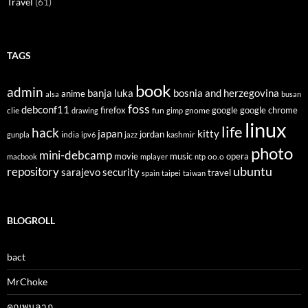
Travel
(61)
TAGS
book
admin
banja luka
bosnia and herzegovina
anime
alsa
busan
foss
debconf11
firefox
clie
fun
gnome
google
google chrome
drawing
gimp
linux
life
hack
japan
kitty
india
jordan
kashmir
gunpla
ipv6
jazz
photo
mini-debcamp
movie
opera
music
oo.o
macbook
mplayer
ntp
ubuntu
repository
sarajevo
security
travel
spain
taipei
taiwan
BLOGROLL
bact
MrChoke
คุณพูนลาภ