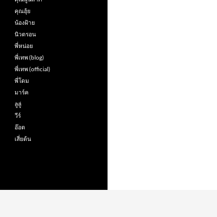
คุณฮุ้ย
น้องฝ้าย
นิวตรอน
พี่หน่อย
พี่เทพ (blog)
พี่เทพ (official)
พี่โดม
มาร์ค
ลูลู่
วีร์
อ๊อต
เสี่ยต้น