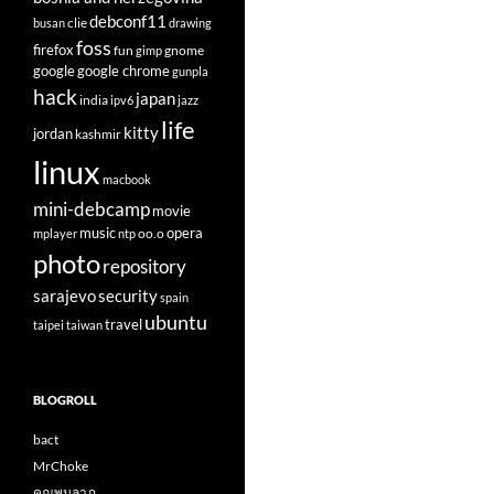
debconf11
clie
busan
drawing
foss
firefox
fun
gnome
gimp
google
google chrome
gunpla
hack
japan
india
ipv6
jazz
life
kitty
jordan
kashmir
linux
macbook
mini-debcamp
movie
opera
music
oo.o
mplayer
ntp
photo
repository
sarajevo
security
spain
ubuntu
travel
taipei
taiwan
BLOGROLL
bact
MrChoke
คุณพูนลาภ