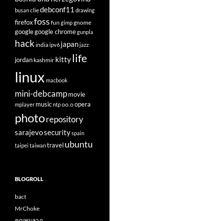
debconf11
clie
busan
drawing
foss
firefox
fun
gnome
gimp
google
google chrome
gunpla
hack
japan
india
ipv6
jazz
life
kitty
jordan
kashmir
linux
macbook
mini-debcamp
movie
opera
music
oo.o
mplayer
ntp
photo
repository
sarajevo
security
spain
ubuntu
travel
taipei
taiwan
BLOGROLL
bact
MrChoke
คุณพูนลาภ