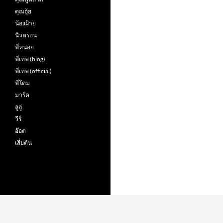
คุณฮุ้ย
น้องฝ้าย
นิวตรอน
พี่หน่อย
พี่เทพ (blog)
พี่เทพ (official)
พี่โดม
มาร์ค
ลูลู่
วีร์
อ๊อต
เสี่ยต้น