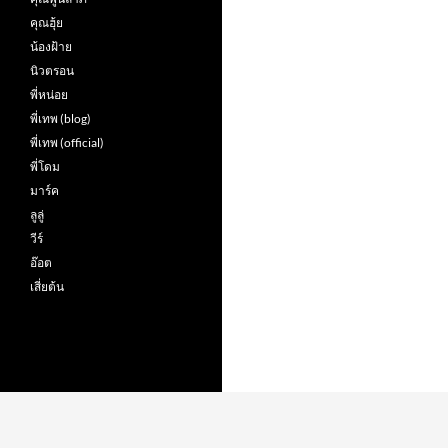
คุณฮุ้ย
น้องฝ้าย
นิวตรอน
พี่หน่อย
พี่เทพ (blog)
พี่เทพ (official)
พี่โดม
มาร์ค
ลูลู่
วีร์
อ๊อต
เสี่ยต้น