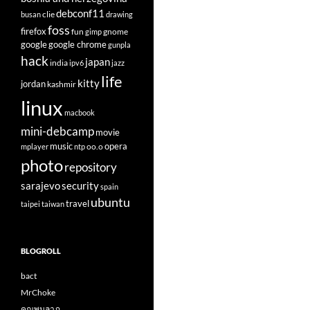
debconf11
clie
busan
drawing
foss
firefox
fun
gnome
gimp
google
google chrome
gunpla
hack
japan
india
ipv6
jazz
life
kitty
jordan
kashmir
linux
macbook
mini-debcamp
movie
opera
music
oo.o
mplayer
ntp
photo
repository
sarajevo
security
spain
ubuntu
travel
taipei
taiwan
BLOGROLL
bact
MrChoke
คุณพูนลาภ