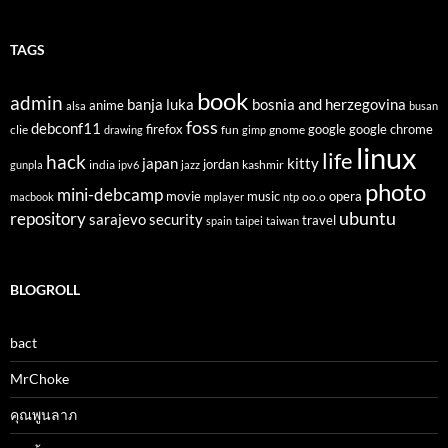
TAGS
book
admin
banja luka
bosnia and herzegovina
anime
alsa
busan
foss
debconf11
firefox
clie
fun
gnome
google
google chrome
drawing
gimp
linux
life
hack
japan
kitty
india
jordan
kashmir
gunpla
ipv6
jazz
photo
mini-debcamp
movie
opera
music
oo.o
macbook
mplayer
ntp
ubuntu
repository
sarajevo
security
travel
spain
taipei
taiwan
BLOGROLL
bact
MrChoke
คุณพูนลาภ