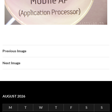
Previous Image
Next Image
AUGUST 2026
M
T
W
T
F
S
S