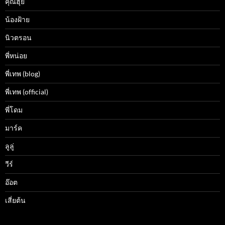
คุณฮุ้ย
น้องฝ้าย
นิวตรอน
พี่หน่อย
พี่เทพ (blog)
พี่เทพ (official)
พี่โดม
มาร์ค
ลูลู่
วีร์
อ๊อต
เสี่ยต้น