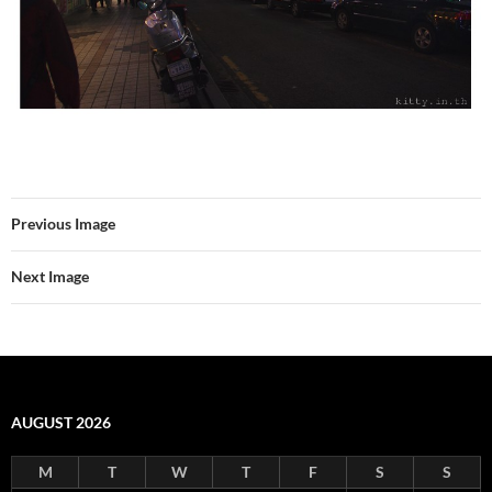
Previous Image
Next Image
AUGUST 2026
M
T
W
T
F
S
S