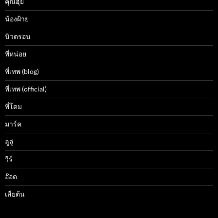
คุณฮุ้ย
น้องฝ้าย
นิวตรอน
พี่หน่อย
พี่เทพ (blog)
พี่เทพ (official)
พี่โดม
มาร์ค
ลูลู่
วีร์
อ๊อต
เสี่ยต้น