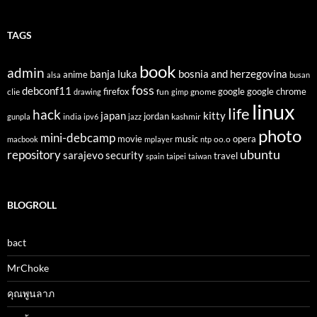
TAGS
book
admin
banja luka
bosnia and herzegovina
anime
alsa
busan
foss
debconf11
firefox
clie
fun
gnome
google
google chrome
drawing
gimp
linux
life
hack
japan
kitty
india
jordan
kashmir
gunpla
ipv6
jazz
photo
mini-debcamp
movie
opera
music
oo.o
macbook
mplayer
ntp
ubuntu
repository
sarajevo
security
travel
spain
taipei
taiwan
BLOGROLL
bact
MrChoke
คุณพูนลาภ