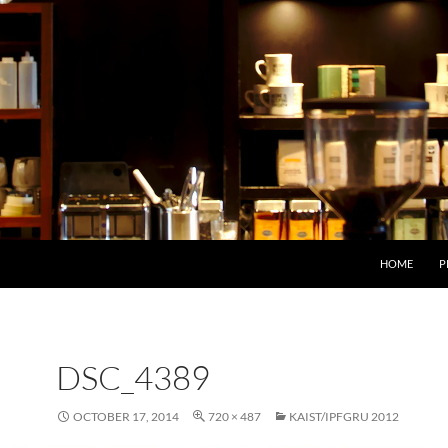
HOME
P
DSC_4389
OCTOBER 17, 2014
720 × 487
KAIST/IPFGRU 2012