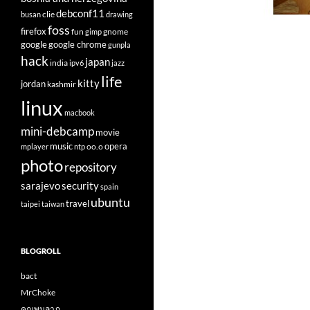
debconf11
clie
busan
drawing
foss
firefox
fun
gnome
gimp
google
google chrome
gunpla
hack
japan
india
ipv6
jazz
life
kitty
jordan
kashmir
linux
macbook
mini-debcamp
movie
opera
music
oo.o
mplayer
ntp
photo
repository
sarajevo
security
spain
ubuntu
travel
taipei
taiwan
BLOGROLL
bact
MrChoke
คุณพูนลาภ