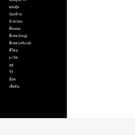
คุณฮุ้ย
น้องฝ้าย
นิวตรอน
พี่หน่อย
พี่เทพ (blog)
พี่เทพ (official)
พี่โดม
มาร์ค
ลูลู่
วีร์
อ๊อต
เสี่ยต้น