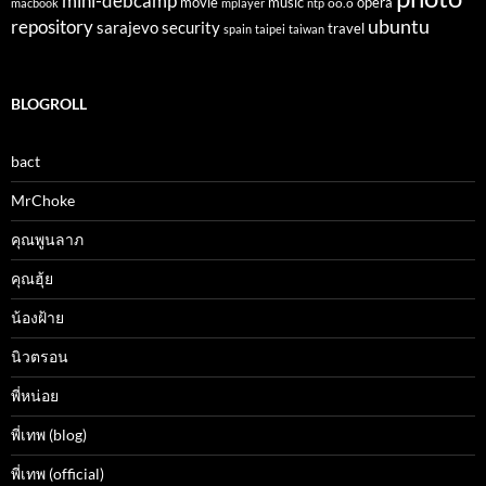
mini-debcamp
movie
opera
music
oo.o
macbook
mplayer
ntp
ubuntu
repository
sarajevo
security
travel
spain
taipei
taiwan
BLOGROLL
bact
MrChoke
คุณพูนลาภ
คุณฮุ้ย
น้องฝ้าย
นิวตรอน
พี่หน่อย
พี่เทพ (blog)
พี่เทพ (official)