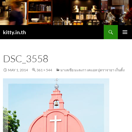
Skip
to
content
Search
kitty.in.th
PRIMAR
MENU
DSC_3558
MAY 1, 2014
361 × 544
มาเลเซีย มะละกา เคแอล ปุตราจายา เก็นติ้ง