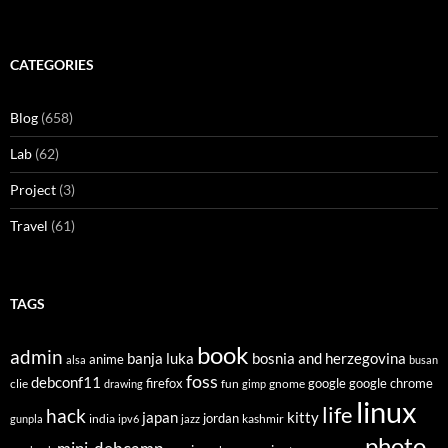
CATEGORIES
Blog
(658)
Lab
(62)
Project
(3)
Travel
(61)
TAGS
book
admin
banja luka
bosnia and herzegovina
anime
alsa
busan
foss
debconf11
firefox
clie
fun
gnome
google
google chrome
drawing
gimp
linux
life
hack
japan
kitty
india
jordan
kashmir
gunpla
ipv6
jazz
photo