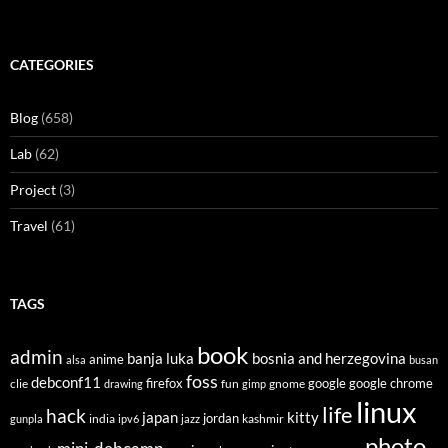
CATEGORIES
Blog
(658)
Lab
(62)
Project
(3)
Travel
(61)
TAGS
book
admin
banja luka
bosnia and herzegovina
anime
alsa
busan
foss
debconf11
firefox
clie
fun
gnome
google
google chrome
drawing
gimp
linux
life
hack
japan
kitty
india
jordan
kashmir
gunpla
ipv6
jazz
photo