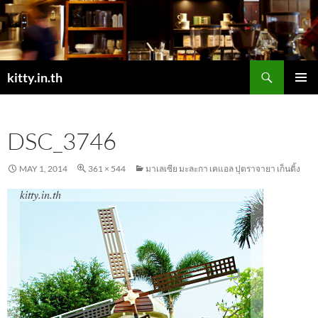
Skip
to
content
Search
kitty.in.th
PRIMAR
MENU
DSC_3746
MAY 1, 2014
361 × 544
มาเลเซีย มะละกา เคแอล ปุตราจายา เก็นติ้ง