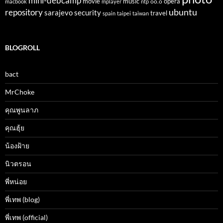
mini-debcamp
movie
opera
music
oo.o
macbook
mplayer
ntp
ubuntu
repository
sarajevo
security
travel
spain
taipei
taiwan
BLOGROLL
bact
MrChoke
คุณพูนลาภ
คุณฮุ้ย
น้องฝ้าย
นิวตรอน
พี่หน่อย
พี่เทพ (blog)
พี่เทพ (official)