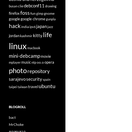
debconf11
clie
busan
drawing
foss
firefox
fun
gnome
gimp
google
google chrome
gunpla
hack
japan
india
ipv6
jazz
life
kitty
jordan
kashmir
linux
macbook
mini-debcamp
movie
opera
music
oo.o
mplayer
ntp
photo
repository
sarajevo
security
spain
ubuntu
travel
taipei
taiwan
BLOGROLL
bact
MrChoke
คุณพูนลาภ