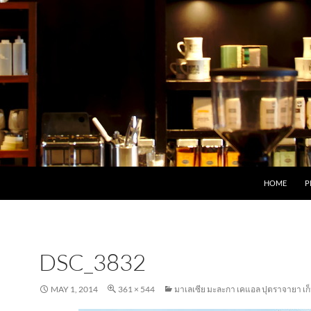
HOME
P
DSC_3832
MAY 1, 2014
361 × 544
มาเลเซีย มะละกา เคแอล ปุตราจายา เก็น