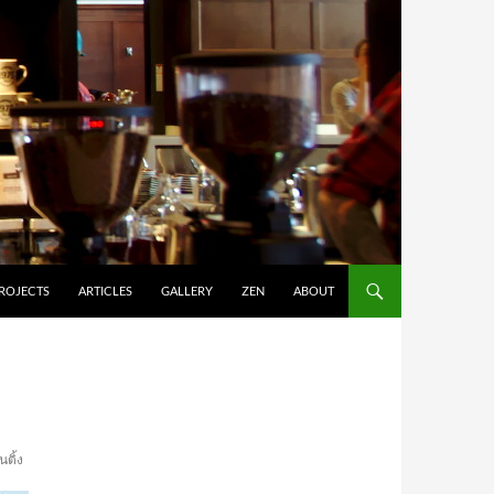
ROJECTS
ARTICLES
GALLERY
ZEN
ABOUT
ติ้ง