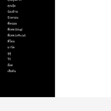
คุณฮุ้ย
น้องฝ้าย
นิวตรอน
พี่หน่อย
พี่เทพ (blog)
พี่เทพ (official)
พี่โดม
มาร์ค
ลูลู่
วีร์
อ๊อต
เสี่ยต้น