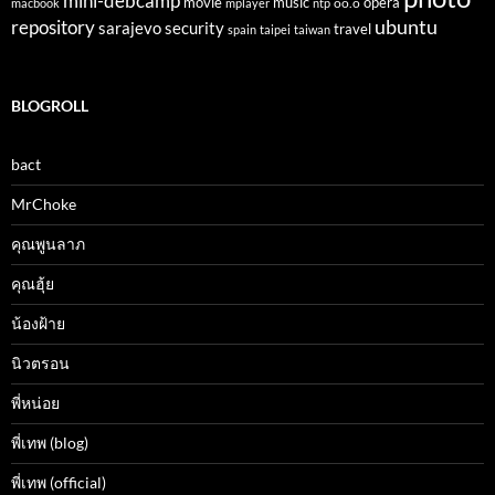
mini-debcamp
movie
opera
music
oo.o
macbook
mplayer
ntp
ubuntu
repository
sarajevo
security
travel
spain
taipei
taiwan
BLOGROLL
bact
MrChoke
คุณพูนลาภ
คุณฮุ้ย
น้องฝ้าย
นิวตรอน
พี่หน่อย
พี่เทพ (blog)
พี่เทพ (official)