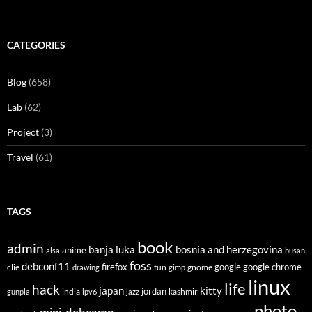
CATEGORIES
Blog
(658)
Lab
(62)
Project
(3)
Travel
(61)
TAGS
book
admin
banja luka
bosnia and herzegovina
anime
alsa
busan
foss
debconf11
firefox
clie
fun
gnome
google
google chrome
drawing
gimp
linux
life
hack
japan
kitty
india
jordan
kashmir
gunpla
ipv6
jazz
photo