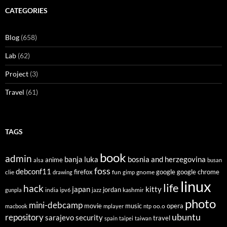
CATEGORIES
Blog
(658)
Lab
(62)
Project
(3)
Travel
(61)
TAGS
book
admin
banja luka
bosnia and herzegovina
anime
alsa
busan
foss
debconf11
firefox
clie
fun
gnome
google
google chrome
drawing
gimp
linux
life
hack
japan
kitty
india
jordan
kashmir
gunpla
ipv6
jazz
photo
mini-debcamp
movie
opera
music
oo.o
macbook
mplayer
ntp
ubuntu
repository
sarajevo
security
travel
spain
taipei
taiwan