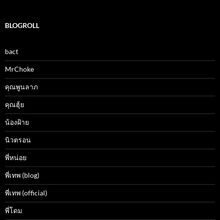
BLOGROLL
bact
MrChoke
คุณพูนลาภ
คุณฮุ้ย
น้องฝ้าย
นิวตรอน
พี่หน่อย
พี่เทพ (blog)
พี่เทพ (official)
พี่โดม