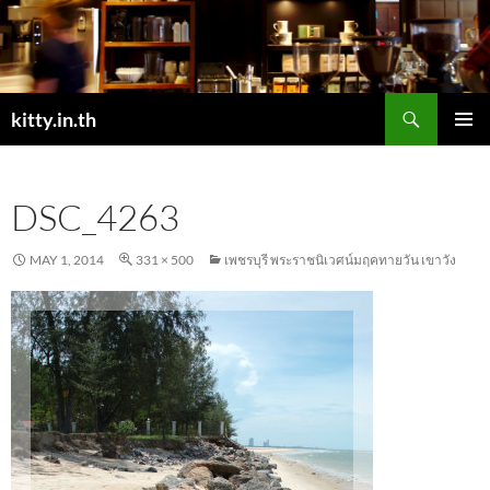
Skip
to
content
Search
kitty.in.th
PRIMAR
MENU
DSC_4263
MAY 1, 2014
331 × 500
เพชรบุรี พระราชนิเวศน์มฤคทายวัน เขาวัง