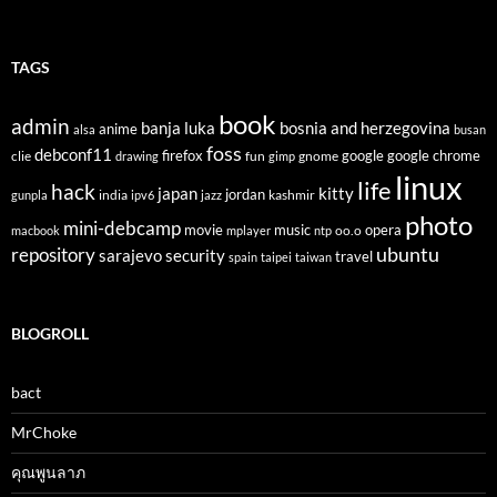
TAGS
book
admin
banja luka
bosnia and herzegovina
anime
alsa
busan
foss
debconf11
firefox
clie
fun
gnome
google
google chrome
drawing
gimp
linux
life
hack
japan
kitty
india
jordan
kashmir
gunpla
ipv6
jazz
photo
mini-debcamp
movie
opera
music
oo.o
macbook
mplayer
ntp
ubuntu
repository
sarajevo
security
travel
spain
taipei
taiwan
BLOGROLL
bact
MrChoke
คุณพูนลาภ