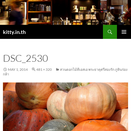
Skip
to
content
Search
kitty.in.th
PRIMAR
MENU
DSC_2530
MAY 1, 2014
481 × 320
สวนดอกไม้ทีเอสเอ พระธาตุศรีสองรัก ภูหินร่อง
กล้า