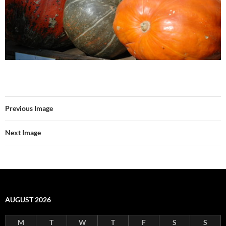
Previous Image
Next Image
AUGUST 2026
M
T
W
T
F
S
S