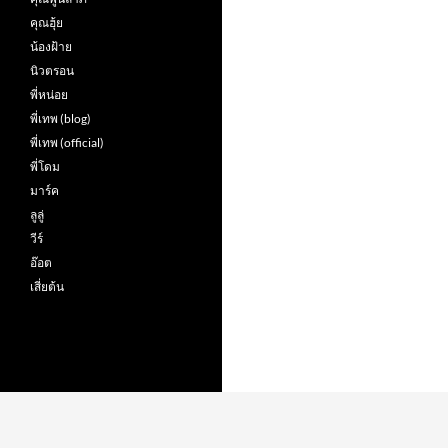
คุณฮุ้ย
น้องฝ้าย
นิวตรอน
พี่หน่อย
พี่เทพ (blog)
พี่เทพ (official)
พี่โดม
มาร์ค
ลูลู่
วีร์
อ๊อต
เสี่ยต้น