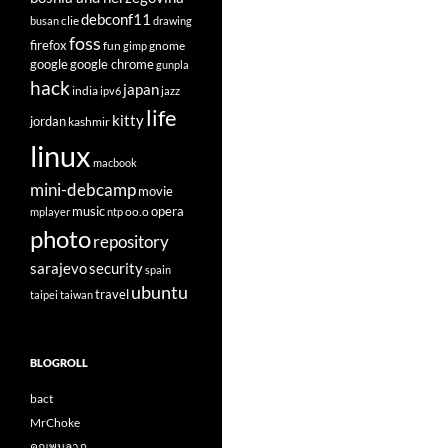
debconf11
clie
busan
drawing
foss
firefox
fun
gnome
gimp
google
google chrome
gunpla
hack
japan
india
ipv6
jazz
life
kitty
jordan
kashmir
linux
macbook
mini-debcamp
movie
opera
music
oo.o
mplayer
ntp
photo
repository
sarajevo
security
spain
ubuntu
travel
taipei
taiwan
BLOGROLL
bact
MrChoke
คุณพูนลาภ