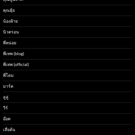
คุณฮุ้ย
น้องฝ้าย
นิวตรอน
พี่หน่อย
พี่เทพ (blog)
พี่เทพ (official)
พี่โดม
มาร์ค
ลูลู่
วีร์
อ๊อต
เสี่ยต้น