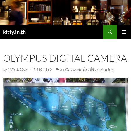
Skip
to
content
Search
kitty.in.th
PRIMAR
MENU
OLYMPUS DIGITAL CAMERA
MAY 1, 2014
480 × 360
ลาวใต้ คอนพะเพ็ง หลี่ผี ปราสาทวัดพู