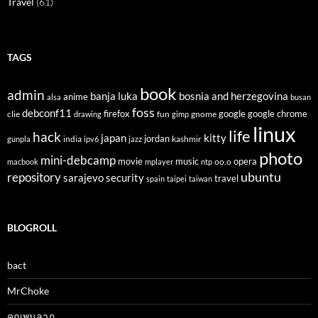
Travel
(61)
TAGS
book
admin
banja luka
bosnia and herzegovina
anime
alsa
busan
foss
debconf11
firefox
clie
fun
gnome
google
google chrome
drawing
gimp
linux
life
hack
japan
kitty
india
jordan
kashmir
gunpla
ipv6
jazz
photo
mini-debcamp
movie
opera
music
oo.o
macbook
mplayer
ntp
ubuntu
repository
sarajevo
security
travel
spain
taipei
taiwan
BLOGROLL
bact
MrChoke
คุณพูนลาภ