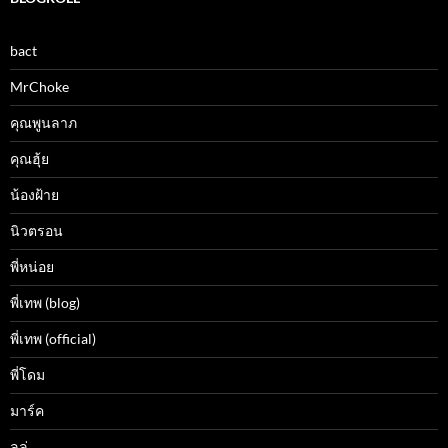
bact
MrChoke
คุณพูนลาภ
คุณฮุ้ย
น้องฝ้าย
นิวตรอน
พี่หน่อย
พี่เทพ (blog)
พี่เทพ (official)
พี่โดม
มาร์ค
ลูลู่