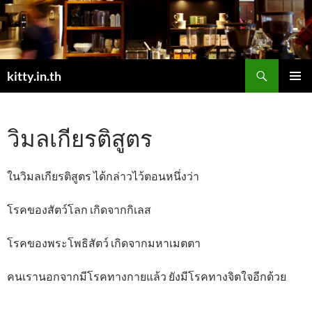
Skip
to
content
Search
kitty.in.th
PRIMAR
MENU
วิมลเกียรติสูตร
ในวิมลเกียรติสูตร ได้กล่าวไว้ตอนหนึ่งว่า
โรคของสัตว์โลก เกิดจากกิเลส
โรคของพระโพธิสัตว์ เกิดจากมหาเมตตา
คนเรานอกจากมีโรคทางกายแล้ว ยังมีโรคทางจิตใจอีกด้วย