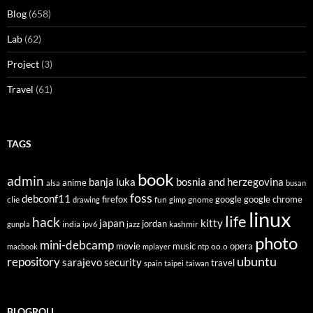
Blog
(658)
Lab
(62)
Project
(3)
Travel
(61)
TAGS
book
admin
banja luka
bosnia and herzegovina
anime
alsa
busan
foss
debconf11
firefox
clie
fun
gnome
google
google chrome
drawing
gimp
linux
life
hack
japan
kitty
india
jordan
kashmir
gunpla
ipv6
jazz
photo
mini-debcamp
movie
opera
music
oo.o
macbook
mplayer
ntp
ubuntu
repository
sarajevo
security
travel
spain
taipei
taiwan
BLOGROLL