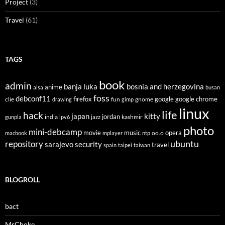
Project
(3)
Travel
(61)
TAGS
book
admin
banja luka
bosnia and herzegovina
anime
alsa
busan
foss
debconf11
firefox
clie
fun
gnome
google
google chrome
drawing
gimp
linux
life
hack
japan
kitty
india
jordan
kashmir
gunpla
ipv6
jazz
photo
mini-debcamp
movie
opera
music
oo.o
macbook
mplayer
ntp
ubuntu
repository
sarajevo
security
travel
spain
taipei
taiwan
BLOGROLL
bact
MrChoke