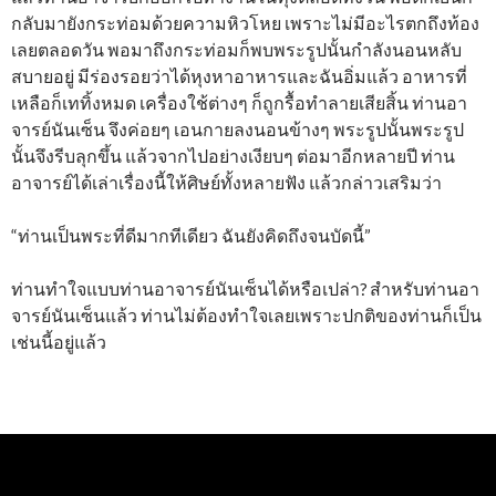
กลับมายังกระท่อมด้วยความหิวโหย เพราะไม่มีอะไรตกถึงท้อง
เลยตลอดวัน พอมาถึงกระท่อมก็พบพระรูปนั้นกำลังนอนหลับ
สบายอยู่ มีร่องรอยว่าได้หุงหาอาหารและฉันอิ่มแล้ว อาหารที่
เหลือก็เททิ้งหมด เครื่องใช้ต่างๆ ก็ถูกรื้อทำลายเสียสิ้น ท่านอา
จารย์นันเซ็น จึงค่อยๆ เอนกายลงนอนข้างๆ พระรูปนั้นพระรูป
นั้นจึงรีบลุกขึ้น แล้วจากไปอย่างเงียบๆ ต่อมาอีกหลายปี ท่าน
อาจารย์ได้เล่าเรื่องนี้ให้ศิษย์ทั้งหลายฟัง แล้วกล่าวเสริมว่า
“ท่านเป็นพระที่ดีมากทีเดียว ฉันยังคิดถึงจนบัดนี้”
ท่านทำใจแบบท่านอาจารย์นันเซ็นได้หรือเปล่า? สำหรับท่านอา
จารย์นันเซ็นแล้ว ท่านไม่ต้องทำใจเลยเพราะปกติของท่านก็เป็น
เช่นนี้อยู่แล้ว