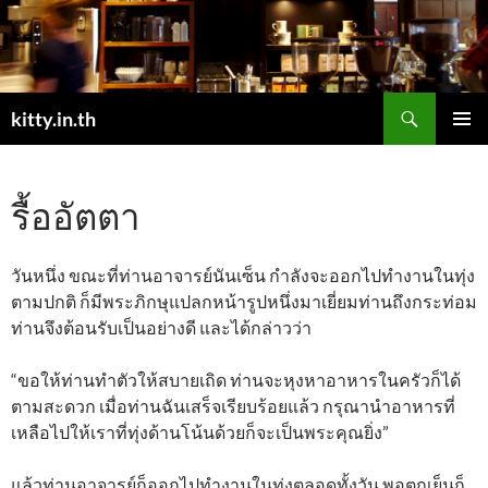
Skip
to
content
Search
kitty.in.th
PRIMAR
MENU
รื้ออัตตา
วันหนึ่ง ขณะที่ท่านอาจารย์นันเซ็น กำลังจะออกไปทำงานในทุ่ง
ตามปกติ ก็มีพระภิกษุแปลกหน้ารูปหนึ่งมาเยี่ยมท่านถึงกระท่อม
ท่านจึงต้อนรับเป็นอย่างดี และได้กล่าวว่า
“ขอให้ท่านทำตัวให้สบายเถิด ท่านจะหุงหาอาหารในครัวก็ได้
ตามสะดวก เมื่อท่านฉันเสร็จเรียบร้อยแล้ว กรุณานำอาหารที่
เหลือไปให้เราที่ทุ่งด้านโน้นด้วยก็จะเป็นพระคุณยิ่ง”
แล้วท่านอาจารย์ก็ออกไปทำงานในทุ่งตลอดทั้งวัน พอตกเย็นก็