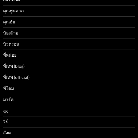
คุณพูนลาภ
คุณฮุ้ย
น้องฝ้าย
นิวตรอน
พี่หน่อย
พี่เทพ (blog)
พี่เทพ (official)
พี่โดม
มาร์ค
ลูลู่
วีร์
อ๊อต