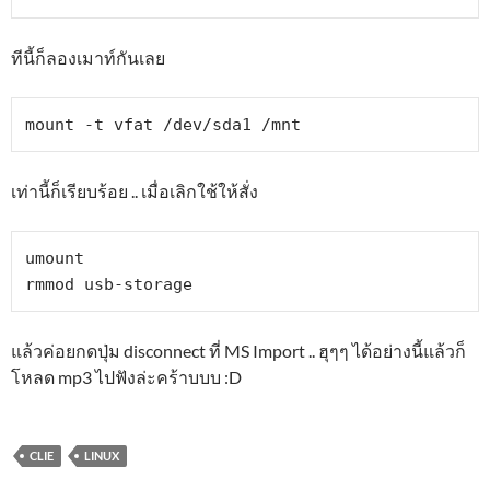
ทีนี้ก็ลองเมาท์กันเลย
mount -t vfat /dev/sda1 /mnt
เท่านี้ก็เรียบร้อย .. เมื่อเลิกใช้ให้สั่ง
umount

rmmod usb-storage
แล้วค่อยกดปุ่ม disconnect ที่ MS Import .. ฮุๆๆ ได้อย่างนี้แล้วก็
โหลด mp3 ไปฟังล่ะคร้าบบบ :D
CLIE
LINUX