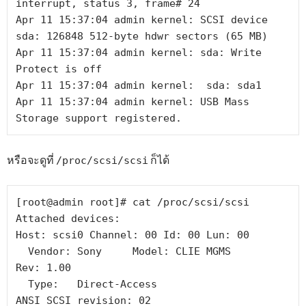
interrupt, status 3, frame# 24

Apr 11 15:37:04 admin kernel: SCSI device 
sda: 126848 512-byte hdwr sectors (65 MB)

Apr 11 15:37:04 admin kernel: sda: Write 
Protect is off

Apr 11 15:37:04 admin kernel:  sda: sda1

Apr 11 15:37:04 admin kernel: USB Mass 
Storage support registered.
หรือจะดูที่
ก็ได้
/proc/scsi/scsi
[root@admin root]# cat /proc/scsi/scsi

Attached devices:

Host: scsi0 Channel: 00 Id: 00 Lun: 00

  Vendor: Sony     Model: CLIE MGMS        
Rev: 1.00

  Type:   Direct-Access                    
ANSI SCSI revision: 02