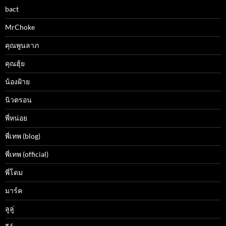
bact
MrChoke
คุณพูนลาภ
คุณฮุ้ย
น้องฝ้าย
นิวตรอน
พี่หน่อย
พี่เทพ (blog)
พี่เทพ (official)
พี่โดม
มาร์ค
ลูลู่