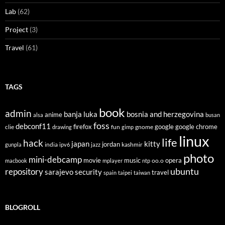
Lab
(62)
Project
(3)
Travel
(61)
TAGS
book
admin
banja luka
bosnia and herzegovina
anime
alsa
busan
foss
debconf11
firefox
clie
fun
gnome
google
google chrome
drawing
gimp
linux
life
hack
japan
kitty
india
jordan
kashmir
gunpla
ipv6
jazz
photo
mini-debcamp
movie
opera
music
oo.o
macbook
mplayer
ntp
ubuntu
repository
sarajevo
security
travel
spain
taipei
taiwan
BLOGROLL