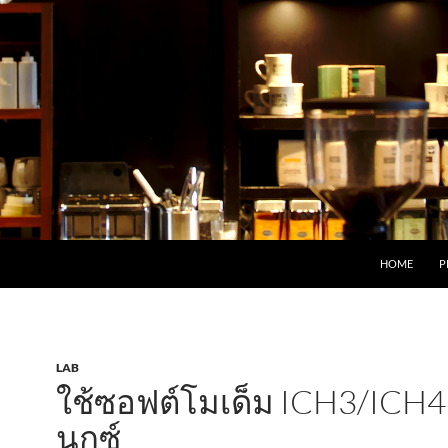
HOME
P
LAB
ใช้ซอฟต์โมเด็ม ICH3/ICH4
นุกซ์