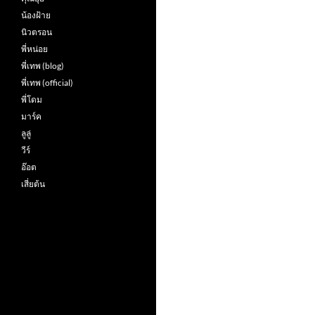
น้องฝ้าย
นิวตรอน
พี่หน่อย
พี่เทพ (blog)
พี่เทพ (official)
พี่โดม
มาร์ค
ลูลู่
วีร์
อ๊อต
เสี่ยต้น