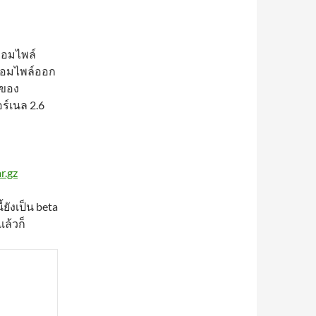
รคอมไพล์
ะคอมไพล์ออก
สของ
อร์เนล 2.6
r.gz
ยังเป็น beta
แล้วก็