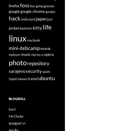
foss
firefox
fun
gnome
gimp
google
google chrome
gunpla
hack
japan
india
ipv6
jazz
life
kitty
jordan
kashmir
linux
macbook
mini-debcamp
movie
opera
music
oo.o
mplayer
ntp
photo
repository
sarajevo
security
spain
ubuntu
travel
taipei
taiwan
BLOGROLL
bact
MrChoke
คุณพูนลาภ
คุณฮุ้ย