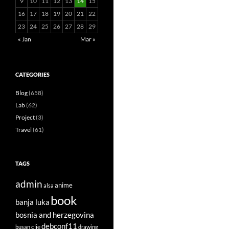
9
10
11
12
13
14
15
16
17
18
19
20
21
22
23
24
25
26
27
28
29
« Jan
Mar »
CATEGORIES
Blog
(658)
Lab
(62)
Project
(3)
Travel
(61)
TAGS
admin
anime
alsa
book
banja luka
bosnia and herzegovina
debconf11
clie
busan
drawing