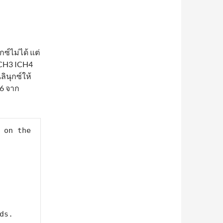
ไม่ได้ แต่
ICH3 ICH4
ลินุกซ์ให้
.6 จาก
บ
 on the 
s.
