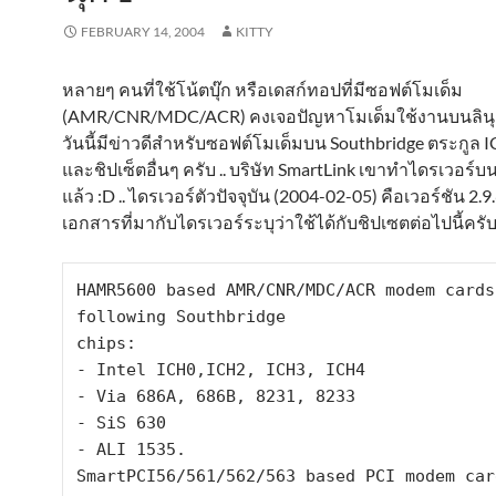
FEBRUARY 14, 2004
KITTY
หลายๆ คนที่ใช้โน้ตบุ๊ก หรือเดสก์ทอปที่มีซอฟต์โมเด็ม
(AMR/CNR/MDC/ACR) คงเจอปัญหาโมเด็มใช้งานบนลินุกซ์
วันนี้มีข่าวดีสำหรับซอฟต์โมเด็มบน Southbridge ตระกูล 
และชิปเซ็ตอื่นๆ ครับ .. บริษัท SmartLink เขาทำไดรเวอร์บน
แล้ว :D .. ไดรเวอร์ตัวปัจจุบัน (2004-02-05) คือเวอร์ชัน 2.9
เอกสารที่มากับไดรเวอร์ระบุว่าใช้ได้กับชิปเซตต่อไปนี้ครั
HAMR5600 based AMR/CNR/MDC/ACR modem cards
following Southbridge

chips:

- Intel ICH0,ICH2, ICH3, ICH4

- Via 686A, 686B, 8231, 8233

- SiS 630

- ALI 1535.

SmartPCI56/561/562/563 based PCI modem card