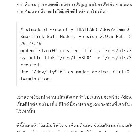
อย่าลืมระบุประเทศด้วยเพราะสัญญาณโทรศัพท์ของแต่ล
ต่างกัน และที่ขาดไม่ได้ก็คือดีไวซ์ของโมเด็ม:
# slmodemd --country=THAILAND /dev/slamr0

SmartLink Soft Modem: version 2.9.6 Feb 12 
20:27:49

modem `slamr0' created. TTY is `/dev/pts/3'
symbolic link `/dev/ttySL0' -> `/dev/pts/3'
created.

Use `/dev/ttySL0' as modem device, Ctrl+C f
termination.
เอาล่ะ พร้อมทำงานแล้ว สังเกตว่าโปรแกรมจะสร้าง
/dev
เป็นดีไวซ์ของโมเด็ม ดีไวซ์นี้จะปรากฏเฉพาะช่วงที่เรารั
ไว้เท่านั้น
ทีนี้ก็มาเซ็ตโมเด็มให้โทร. เชื่อมอินเทอร์เน็ตกัน ผมก็ลองก