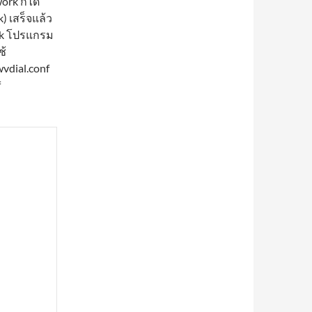
ork ก็ได้
) เสร็จแล้ว
ork โปรแกรม
ช้
wvdial.conf
f