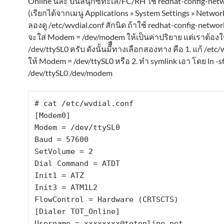
Online นี่ล่ะ บนลินุกซ์ทะเล/FC/RH ใช้ redhat-config-netw
(เรียกได้จากเมนู Applications » System Settings » Network
ลองดู /etc/wvdial.conf สักนิด ถ้าใช้ redhat-config-netw
จะใส่ Modem = /dev/modem ให้เป็นค่าปริยาย แต่เราต้องใ
/dev/ttySL0 ครับ ดังนั้นมีืืทางเลือกสองทาง คือ 1. แก้ /etc/
ให้ Modem = /dev/ttySL0 หรือ 2. ทำ symlink เอา โดย ln -s
/dev/ttySL0 /dev/modem
# cat /etc/wvdial.conf

[Modem0]

Modem = /dev/ttySL0

Baud = 57600

SetVolume = 2

Dial Command = ATDT

Init1 = ATZ

Init3 = ATM1L2

FlowControl = Hardware (CRTSCTS)

[Dialer TOT_Online]

Username = 
xxxxxxxx@totonline.net