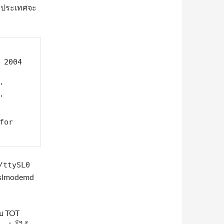
ะประเทศจะ
2004 


 
or 
/ttySL0
น slmodemd
ับ TOT