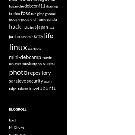
debconf11
clie
busan
drawing
foss
firefox
fun
gnome
gimp
google
google chrome
gunpla
hack
japan
india
ipv6
jazz
life
kitty
jordan
kashmir
linux
macbook
mini-debcamp
movie
opera
music
oo.o
mplayer
ntp
photo
repository
sarajevo
security
spain
ubuntu
travel
taipei
taiwan
BLOGROLL
bact
MrChoke
คุณพูนลาภ