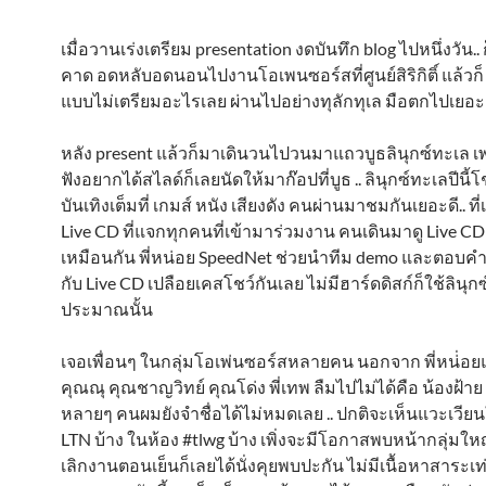
เมื่อวานเร่งเตรียม presentation งดบันทึก blog ไปหนึ่งวัน..
คาด อดหลับอดนอนไปงานโอเพนซอร์สที่ศูนย์สิริกิติ์ แล้วก็
แบบไม่เตรียมอะไรเลย ผ่านไปอย่างทุลักทุเล มือตกไปเยอะ
หลัง present แล้วก็มาเดินวนไปวนมาแถวบูธลินุกซ์ทะเล 
ฟังอยากได้สไลด์ก็เลยนัดให้มาก๊อปที่บูธ .. ลินุกซ์ทะเลปีนี
บันเทิงเต็มที่ เกมส์ หนัง เสียงดัง คนผ่านมาชมกันเยอะดี.. ที่
Live CD ที่แจกทุกคนที่เข้ามาร่วมงาน คนเดินมาดู Live CD
เหมือนกัน พี่หน่อย SpeedNet ช่วยนำทีม demo และตอบคำ
กับ Live CD เปลือยเคสโชว์กันเลย ไม่มีฮาร์ดดิสก์ก็ใช้ลินุกซ์ไ
ประมาณนั้น
เจอเพื่อนๆ ในกลุ่มโอเพ่นซอร์สหลายคน นอกจาก พี่หน่่อยแล
คุณณุ คุณชาญวิทย์ คุณโด่ง พี่เทพ ลืมไปไม่ได้คือ น้องฝ้าย .
หลายๆ คนผมยังจำชื่อได้ไม่หมดเลย .. ปกติจะเห็นแวะเวีย
LTN บ้าง ในห้อง #tlwg บ้าง เพิ่งจะมีโอกาสพบหน้ากลุ่มให
เลิกงานตอนเย็นก็เลยได้นั่งคุยพบปะกัน ไม่มีเนื้อหาสาระเท่