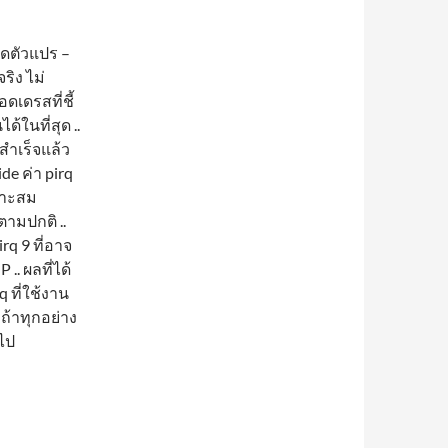
ิดตัวแปร –
ริง ไม่
ดเดรสที่ชี้
้ในที่สุด ..
สำเร็จแล้ว
de ค่า pirq
มาะสม
ามปกติ ..
rq 9 ที่อาจ
.. ผลที่ได้
q ที่ใช้งาน
 ถ้าทุกอย่าง
ดไป