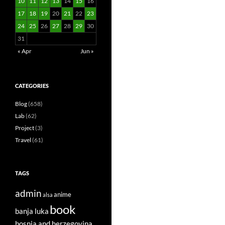
10
11
12
13
14
15
16
17
18
19
20
21
22
23
24
25
26
27
28
29
30
31
« Apr
Jun »
CATEGORIES
Blog
(658)
Lab
(62)
Project
(3)
Travel
(61)
TAGS
admin
anime
alsa
book
banja luka
bosnia and herzegovina