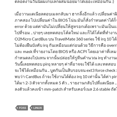
ตลอดงานวันนี้ผมเก็บเล็กผสมน้อยมาได้เยอะเหมือนกัน :)
เมื่อวานแดเนียลตอบเมลกลับมา ฮากลิ้งอีกแล้ว เปลี่ยนค่าผ
ภาคสอง ไปเปลี่ยนค่าใน BIOS โน่น มันก็สั่งกำหนดค่าได้ก็จ
error ด้วย แต่ค่ามันไม่เปลี่ยนให้สูหรอกเด้อเพราะมันเป็นแอ
ไปที่รอม .. บ่ายๆ เลยทดสอบโค้ดใหม่ และก็ได้โค้ดที่ทำงานได
O2Micro CardBus บน TravelMate 360 series ใช้ irq 10 ได้
ไม่ต้องฝืนบังคับ irq กันเหมือนแต่ก่อนด้วย วิธีการคือ overri
และ mask ที่รายงานโดย BIOS หรือ ACPI โดยเอาค่าที่เห
กำหนดลงไปแทน จากนั้นปล่อยให้รูทีนคำนวณ irq ทำงานต
วันนี้เลยทดสอบ pirq หลายๆ ค่าที่อาจจะใช้ได้ และทดสอบ i
จะใช้ได้เหมือนกัน .. บูตกันเป็นสิบรอบจน ext3 force check :P 
พบว่า CardBus ถ้าจะใช้งานได้ต้อง irq 10 เท่านั้น ได้ค่า pir
ได้มา 2-3 ตัวจากทั้งหมด 5 ตัว .. รายงานกลับไปที่แดเนียล ..
ลงตัวแล้วคงเข้า mm-patch สำหรับเคอร์เนล 2.6 stable ถั
FOSS
LINUX