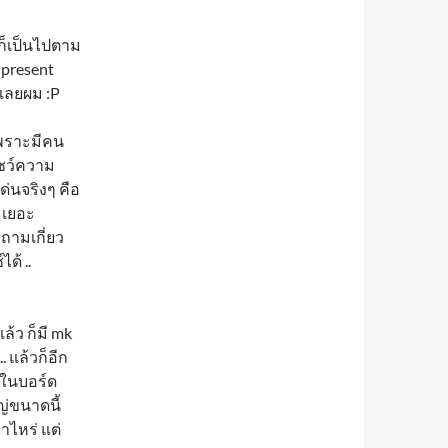
 ก็เป็นไปตาม
 present
เลยผม :P
เพราะมีคน
้โชว์ความ
เด่นจริงๆ คือ
 เยอะ
ถามเกี่ยว
ด้ ..
้ว ก็มี mk
. แล้วก็อีก
นในบอร์ด
ญ่ขนาดนี้
าไหร่ แต่