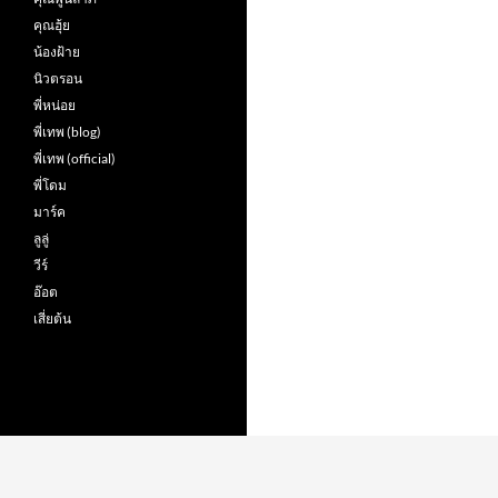
คุณฮุ้ย
น้องฝ้าย
นิวตรอน
พี่หน่อย
พี่เทพ (blog)
พี่เทพ (official)
พี่โดม
มาร์ค
ลูลู่
วีร์
อ๊อต
เสี่ยต้น