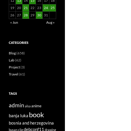
12
13
14
15
16
17
18
19
20
21
22
23
24
25
26
27
28
29
30
31
« Jun
Aug »
CATEGORIES
Blog
(658)
Lab
(62)
Project
(3)
Travel
(61)
TAGS
admin
anime
alsa
book
banja luka
bosnia and herzegovina
debconf11
clie
busan
drawing