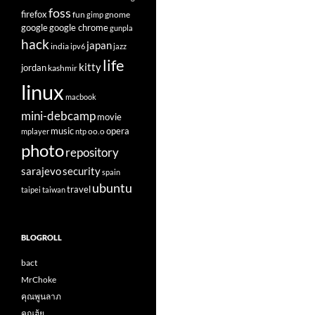
foss
firefox
fun
gnome
gimp
google
google chrome
gunpla
hack
japan
india
ipv6
jazz
life
kitty
jordan
kashmir
linux
macbook
mini-debcamp
movie
opera
music
oo.o
mplayer
ntp
photo
repository
sarajevo
security
spain
ubuntu
travel
taipei
taiwan
BLOGROLL
bact
MrChoke
คุณพูนลาภ
คุณฮุ้ย