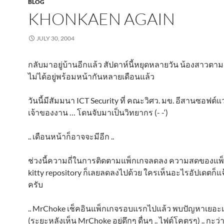
BLOG
KHONKAEN AGAIN
JULY 30, 2004
กลับมาอยู่บ้านอีกแล้ว สัปดาห์นี้หยุดหลายวัน น้องสาวตาม
ไม่ได้อยู่พร้อมหน้ากันหลายเดือนแล้ว
วันนี้มีสัมมนา ICT Security ที่ คณะวิศว. มข. อีสานซอฟต์แ
เจ้าของงาน … โดนจับมาเป็นวิทยากร (- -‘)
.. เดือนหน้าก็อาจจะมีอีก ..
ช่วงนี้ความถี่ในการติดตามแพ็กเกจลดลง ความสดของแพ
kitty repository ก็เลยลดลงไปด้วย ใครเห็นอะไรอัปเดตก็แ
ครับ
.. MrChoke เช็คอินแพ็กเกจรอบแรกไปแล้ว พบปัญหาเยอะ
(ระยะหลังเห็น MrChoke อยู่ดึกๆ ดื่นๆ .. ไฟต์โคตรๆ) .. กะว