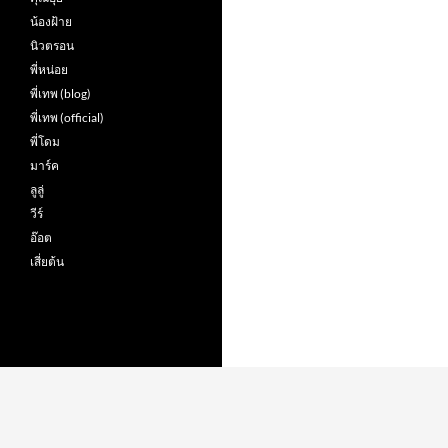
น้องฝ้าย
นิวตรอน
พี่หน่อย
พี่เทพ (blog)
พี่เทพ (official)
พี่โดม
มาร์ค
ลูลู่
วีร์
อ๊อต
เสี่ยต้น