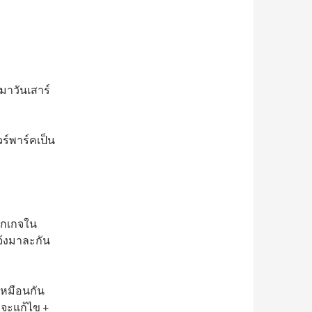
มาวันเสาร์
วร์พาร์คเป็น
็กเกจใน
จ้งมาละกัน
เหมือนกัน
่าจะแก้ไข +