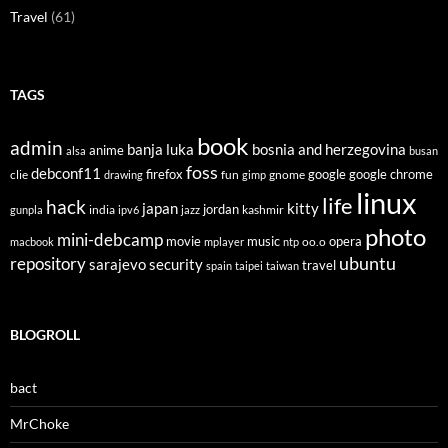
Travel
(61)
TAGS
book
admin
banja luka
bosnia and herzegovina
anime
alsa
busan
foss
debconf11
firefox
clie
fun
gnome
google
google chrome
drawing
gimp
linux
life
hack
japan
kitty
india
jordan
kashmir
gunpla
ipv6
jazz
photo
mini-debcamp
movie
opera
music
oo.o
macbook
mplayer
ntp
ubuntu
repository
sarajevo
security
travel
spain
taipei
taiwan
BLOGROLL
bact
MrChoke