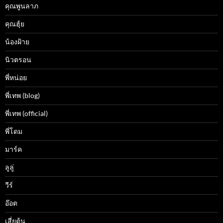
คุณพูนลาภ
คุณฮุ้ย
น้องฝ้าย
นิวตรอน
พี่หน่อย
พี่เทพ (blog)
พี่เทพ (official)
พี่โดม
มาร์ค
ลูลู่
วีร์
อ๊อต
เสี่ยต้น