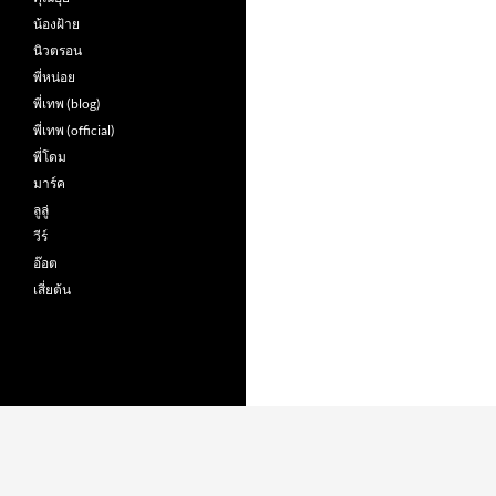
น้องฝ้าย
นิวตรอน
พี่หน่อย
พี่เทพ (blog)
พี่เทพ (official)
พี่โดม
มาร์ค
ลูลู่
วีร์
อ๊อต
เสี่ยต้น