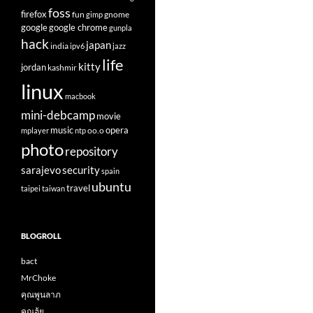
foss
firefox
fun
gnome
gimp
google
google chrome
gunpla
hack
japan
india
ipv6
jazz
life
kitty
jordan
kashmir
linux
macbook
mini-debcamp
movie
opera
music
oo.o
mplayer
ntp
photo
repository
sarajevo
security
spain
ubuntu
travel
taipei
taiwan
BLOGROLL
bact
MrChoke
คุณพูนลาภ
คุณฮุ้ย