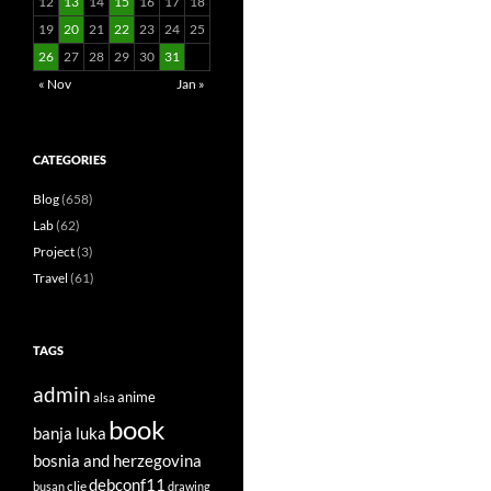
12
13
14
15
16
17
18
19
20
21
22
23
24
25
26
27
28
29
30
31
« Nov
Jan »
CATEGORIES
Blog
(658)
Lab
(62)
Project
(3)
Travel
(61)
TAGS
admin
anime
alsa
book
banja luka
bosnia and herzegovina
debconf11
clie
busan
drawing