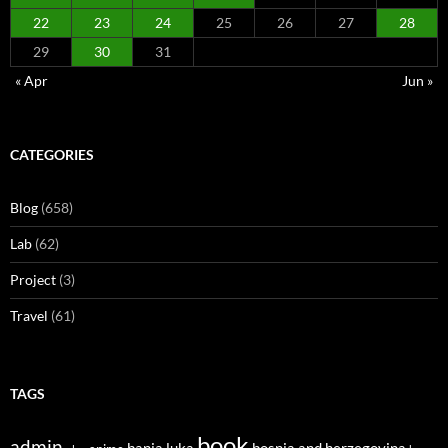
22
23
24
25
26
27
28
29
30
31
« Apr
Jun »
CATEGORIES
Blog
(658)
Lab
(62)
Project
(3)
Travel
(61)
TAGS
book
admin