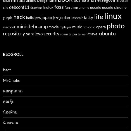
banja luka
bosnia and herzegovina
anime
alsa
busan
foss
debconf11
firefox
clie
fun
gnome
google
google chrome
drawing
gimp
linux
life
hack
japan
kitty
india
jordan
kashmir
gunpla
ipv6
jazz
photo
mini-debcamp
movie
opera
music
oo.o
macbook
mplayer
ntp
ubuntu
repository
sarajevo
security
travel
spain
taipei
taiwan
BLOGROLL
bact
MrChoke
คุณพูนลาภ
คุณฮุ้ย
น้องฝ้าย
นิวตรอน