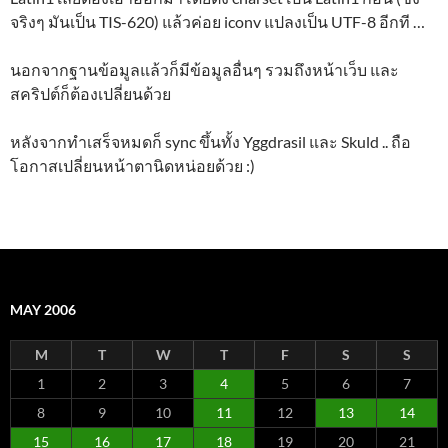
จริงๆ มันเป็น TIS-620) แล้วค่อย iconv แปลงเป็น UTF-8 อีกที …
นอกจากฐานข้อมูลแล้วก็มีข้อมูลอื่นๆ รวมถึงหน้าเว็บ และ
สคริปต์ก็ต้องเปลี่ยนด้วย
หลังจากทำเสร็จหมดก็ sync ขึ้นทั้ง Yggdrasil และ Skuld .. ถือ
โอกาสเปลี่ยนหน้าตานิดหน่อยด้วย :)
MAY 2006
M
T
W
T
F
S
S
1
2
3
4
5
6
7
8
9
10
11
12
13
14
15
16
17
18
19
20
21