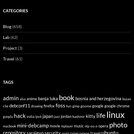
CATEGORIES
Blog
(658)
Lab
(62)
Project
(3)
Travel
(61)
TAGS
book
admin
banja luka
bosnia and herzegovina
anime
alsa
busan
foss
debconf11
firefox
clie
fun
gnome
google
google chrome
drawing
gimp
linux
life
hack
japan
kitty
india
jordan
kashmir
gunpla
ipv6
jazz
photo
mini-debcamp
movie
opera
music
oo.o
macbook
mplayer
ntp
ubuntu
repository
sarajevo
security
travel
spain
taipei
taiwan