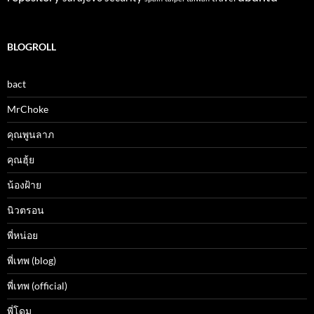
BLOGROLL
bact
MrChoke
คุณพูนลาภ
คุณฮุ้ย
น้องฝ้าย
นิวตรอน
พี่หน่อย
พี่เทพ (blog)
พี่เทพ (official)
พี่โดม