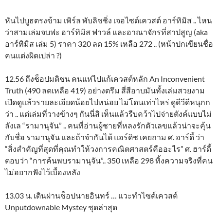
หันไปบูธตรงข้าม เพิร์ล พับลิชชิ่ง เจอไซด์เควสต์ อาร์ทิมิส .. ไหน
ว่าสามเล่มจบฟะ อาร์ทิมิส ฟาวล์ และอาณาจักรที่สาปสูญ (aka
อาร์ทิมิส เล่ม 5) ราคา 320 ลด 15% เหลือ 272 .. (หน้าปกเขียนชื่อ
คนแต่งผิดเปล่า ?)
12.56 ถึงช็อปมติชน คนแห่ไปแก้เควสต์หลัก An Inconvenient
Truth (490 ลดเหลือ 419) อย่างตรึม สี่สีอาบมันทั้งเล่มสวยงาม
เปิดดูแล้วรายละเอียดน้อยไปหน่อย ไม่โดนเท่าไหร่ ดูดีวีดีหนุกก
ว่า .. แต่เล่มที่วางข้างๆ กันนี่สิ เห็นแล้วรีบคว้าไปจ่ายตังค์แบบไม่
ลังเล “รามานุจัน” .. คนที่อ่านผู้ชายที่หลงรักตัวเลขแล้วน่าจะคุ้น
กับชื่อ รามานุจัน และถ้าจำกันได้ แอร์ดิช เคยถาม ศ. ฮาร์ดี้ ว่า
“สิ่งสำคัญที่สุดที่คุณทำให้วงการคณิตศาสตร์คืออะไร” ศ. ฮาร์ดี้
ตอบว่า “การค้นพบรามานุจัน”.. 350 เหลือ 298 ทิ้งความจริงที่คน
ไม่อยากฟังไว้เบื้องหลัง
13.03 น. เดินผ่านช็อปนายอินทร์ … แวะทำไซด์เควสต์
Unputdownable Mystey ชุดล่าสุด