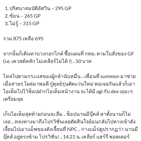
ปริศนาสมบัติอัศวิน – 295 GP
ซ้อน – 265 GP
ไม่รู้ – 315 GP
รวม 875 เหลือ 695
จากนั้นก็เดินหาบางกอกไกด์ ซื้อแผนที่ กทม. ตามใบสั่งของ GF
(i.e. เควสต์หลัก ไม่เคลียร์ไม่ได้ !) .. 50 บาท
ไหลไปตามกระแสของผู้กล้านับหมื่น .. เพื่อนที่ summon มาช่วย
เมื่อสายๆ โผล่มาพอดี กู๋ดุลย์รุ่นตัดแว่นใหม่ พอเจอกันแล้วก็เอา
ไอเท็มไปไว้ช็อปฝากไอเท็มหน้างาน จะได้มี agi กับ dex เยอะๆ
เตรียมลุย
เก็บไอเท็มสุดท้ายก่อนจะลืม .. ช็อปนานมีบุ๊คส์ หาตั้งนานก็ไม่
เจอ .. หลงทางมาถึงโปรวิชั่นเลยตัดสินใจย้อนกลับไปทางเข้าดัง
เจี้ยนไปเอาแม็พของดังเจี้ยนที่ NPC .. กางแม็ปดูปรากฏว่า นานมี
บุ๊คส์ อยู่ตรงข้าม โปรวิชั่น! .. 14.21 น. เคลียร์ แฮร์รี พอตเตอร์