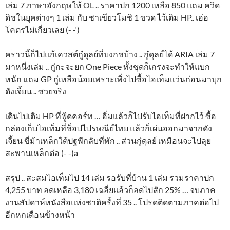
เล่ม 7 ภาษาอังกฤษให้ OL .. ราคาปก 1200 เหลือ 850 แถม ควิด
ดิชในยุคต่างๆ 1 เล่ม กับ ชาเขียวโมชิ 1 ขวด ไว้เติม HP.. เอ่อ
โคตรไม่เกี่ยวเลย (- -‘)
คราวนี้ก็ไปแก้เควสต์กู๋ดุลย์ที่บงกชบ้าง .. กู๋ดุลย์ได้ ARIA เล่ม 7
มาหนึ่งเล่ม .. กู๋กะจะยก One Piece ทั้งชุดก็เกรงจะทำให้แบก
หนัก แถม GP กู๋เหลือน้อยเพราะเพิ่งไปซื้อไอเท็มแว่นก่อนมาบุก
ดังเจี้ยน .. ซวยจริง
เดินไปเติม HP ที่ฟู้ดคอร์ท … อิ่มแล้วก็ไปรับไอเท็มที่ฝากไว้ ซื้อ
กล่องเก็บไอเท็มที่ช็อปไปรษณีย์ไทย แล้วก็เผ่นออกมาจากดัง
เจี้ยน ขี่ม้าเหล็กใต้ปฐพีกลับที่พัก .. ส่วนกู๋ดุลย์ เหมือนจะไปลุย
สะพานเหล็กต่อ (- -)a
สรุป .. สะสมไอเท็มไป 14 เล่ม รอรับที่บ้าน 1 เล่ม รวมราคาปก
4,255 บาท ลดเหลือ 3,180 เฉลี่ยแล้วก็ลดไปสัก 25% … จบภาค
งานสัปดาห์หนังสือแห่งชาติครั้งที่ 35 .. โปรดติดตามภาคต่อไป
อีกหกเดือนข้างหน้า