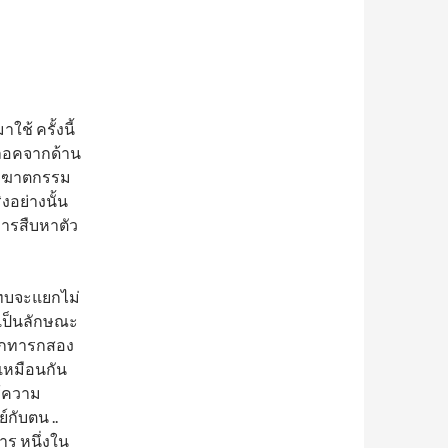
้ ครั้งนี้
ล็อคจากด้าน
ะทำฆาตกรรม
งอย่างนั้น
้การสืบหาตัว
ทบจะแยกไม่
นเป็นลักษณะ
เด็กทารกสอง
าเหมือนกัน
ร้ความ
กับตน ..
ร หนึ่งใน