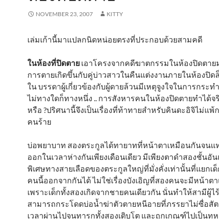
NOVEMBER 23, 2007
KITTY
เล่มเก้านี้มาแปลกนิดหน่อยตรงที่ประกอบด้วยสามคดี
ในห้องที่ปิดตาย
เอาโครงจากคดีฆาตกรรมในห้องปิดตายมาใช
การตายเกิดขึ้นกับคู่บ่าวสาวในคืนแต่งงานภายในห้องปิด
ใน บรรดาผู้เกี่ยวข้องกับผู้ดายล้วนมีเหตุจูงใจในการกร
ไม่ทางใดก็ทางหนึ่ง .. การสังหารคนในห้องปิดตายทำได้จริ
หรือ ?ปริศนานี้จึงเป็นเรื่องที่ท้าทายสำหรับคินดะอิจิไม่แพ
คนร้าย
บ่อพยาบาท สองตระกูลได้ทายาทที่หน้าตาเหมือนกันจนแ
ออกในเวลาห่างกันเพียงเดือนเดียว มีเพียงตาดำสองชั้นอั
พิเศษทางสายเลือดของตระกูลใหญ่ที่มั่งคั่งเท่านั้นที่แยก
คนนี้ออกจากกันได้ ไม่ใช่เรื่องบังเอิญที่สองคนจะมีหน้าต
เพราะเด็กทั้งสองเกิดจากชายคนเดียวกัน นั่นทำให้สามีผู้ไ
สามารถกระโดดบ่อน้ำฆ่าตัวตายหนีอายที่ภรรยาไม่ซื่อสัตย์
เวลาผ่านไปจนทารกทั้งสองเติบโต และถูกเกณฑ์ไปเป็นทหา