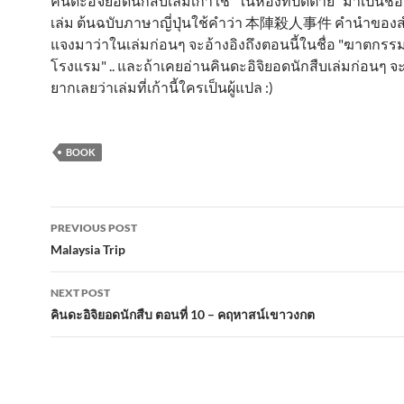
คินดะอิจิยอดนักสืบเล่มเก้าใช้ "ในห้องที่ปิดตาย" มาเป็นช
เล่ม ต้นฉบับภาษาญี่ปุ่นใช้คำว่า 本陣殺人事件 คำนำของสำ
แจงมาว่าในเล่มก่อนๆ จะอ้างอิงถึงตอนนี้ในชื่อ "ฆาตกรร
โรงแรม" .. และถ้าเคยอ่านคินดะอิจิยอดนักสืบเล่มก่อนๆ จ
ยากเลยว่าเล่มที่เก้านี้ใครเป็นผู้แปล :)
BOOK
Post
PREVIOUS POST
navigation
Malaysia Trip
NEXT POST
คินดะอิจิยอดนักสืบ ตอนที่ 10 – คฤหาสน์เขาวงกต