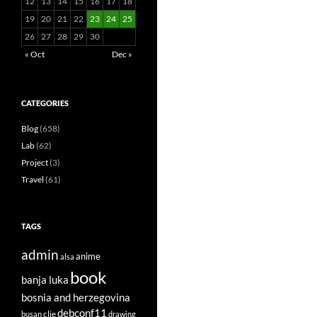
12
13
14
15
16
17
18
19
20
21
22
23
24
25
26
27
28
29
30
« Oct
Dec »
CATEGORIES
Blog
(658)
Lab
(62)
Project
(3)
Travel
(61)
TAGS
admin
anime
alsa
book
banja luka
bosnia and herzegovina
debconf11
clie
busan
drawing