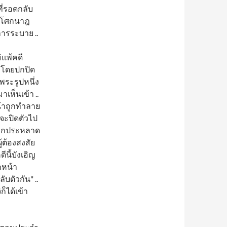
ที่รอดกลับ
้นโศกนาฎ
ารระบาย ..
่แพ้คดี
งโดยปกปิด
พระรูปหนึ่ง
เห็นเข้า ..
น้าถูกทำลาย
งจะปิดตัวไป
แปลกประหลาด
้ต้องสงสัย
นี้บังเอิญ
ากหน้า
ับตัวกัน" ..
็ได้เข้า