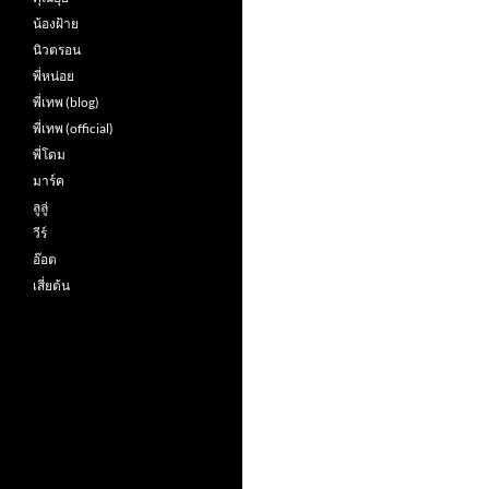
น้องฝ้าย
นิวตรอน
พี่หน่อย
พี่เทพ (blog)
พี่เทพ (official)
พี่โดม
มาร์ค
ลูลู่
วีร์
อ๊อต
เสี่ยต้น