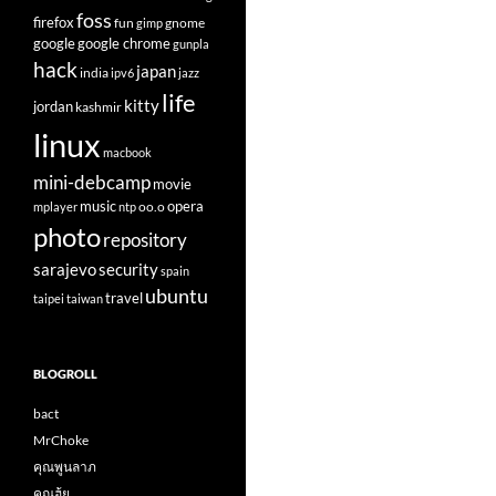
foss
firefox
fun
gnome
gimp
google
google chrome
gunpla
hack
japan
india
ipv6
jazz
life
kitty
jordan
kashmir
linux
macbook
mini-debcamp
movie
opera
music
oo.o
mplayer
ntp
photo
repository
sarajevo
security
spain
ubuntu
travel
taipei
taiwan
BLOGROLL
bact
MrChoke
คุณพูนลาภ
คุณฮุ้ย