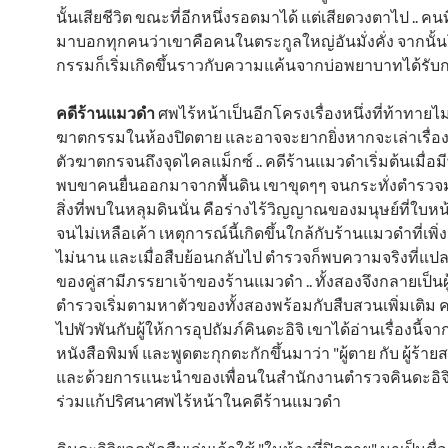
นั้นเสียชีวิต ขณะที่อีกหนึ่งรอดมาได้ แต่เสียดวงตาไป .. คน
มาบอกทุกคนว่าเขาคือคนในตระกูลใหญ่อันมั่งคั่ง จากนั
กรรมก็เริ่มเกิดขึ้นราวกับความแค้นจากบ่อพยาบาทได้รับก
คดีร้านแมวดำ
ศพไร้หน้าเป็นอีกโครงเรื่องหนึ่งที่ท้าทายไม
ฆาตกรรมในห้องปิดตาย และอาจจะยากยิ่งหากจะเล่าเรื่อ
ตัวฆาตกรจนถึงจุดไคลแม็กซ์ .. คดีร้านแมวดำเริ่มต้นเมื่อมี
พบขาคนยื่นออกมาจากพื้นดิน เขาขุดๆๆ จนกระทั่งตำรวจมา
สิ่งที่พบในหลุมดินนั่น คือร่างไร้วิญญาณของมนุษย์ที่ใบห
จนไม่เหลือเค้า เหตุการณ์นี้เกิดขึ้นใกล้กับร้านแมวดำที่เพิ่
ไม่นาน และเมื่อสืบย้อนกลับไป ตำรวจก็พบความจริงที่
ของคู่สามีภรรยาเจ้าของร้านแมวดำ .. ทั้งสองจึงกลายเป็นผู
ตำรวจเริ่มตามหาตัวของทั้งสองพร้อมกับสืบสวนเพิ่มเติม คดี
ไปพัวพันกับผู้ให้การอุปถัมภ์คินดะอิจิ เขาได้อ่านเรื่องนี้จ
หนังสือพิมพ์ และพูดตะกุกตะกักขึ้นมาว่า "ผู้ตาย กับ ผู้ร้ายสล
และด้วยการแนะนำของเพื่อนในสำนักงานตำรวจคินดะอิจิก
ร่วมแก้ปริศนาศพไร้หน้าในคดีร้านแมวดำ