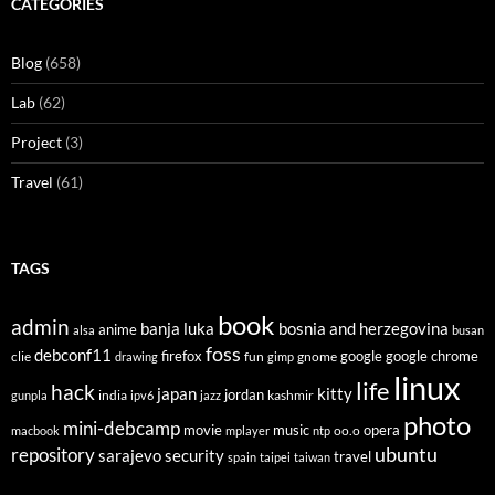
CATEGORIES
Blog
(658)
Lab
(62)
Project
(3)
Travel
(61)
TAGS
book
admin
banja luka
bosnia and herzegovina
anime
alsa
busan
foss
debconf11
firefox
clie
fun
gnome
google
google chrome
drawing
gimp
linux
life
hack
japan
kitty
india
jordan
kashmir
gunpla
ipv6
jazz
photo
mini-debcamp
movie
opera
music
oo.o
macbook
mplayer
ntp
ubuntu
repository
sarajevo
security
travel
spain
taipei
taiwan