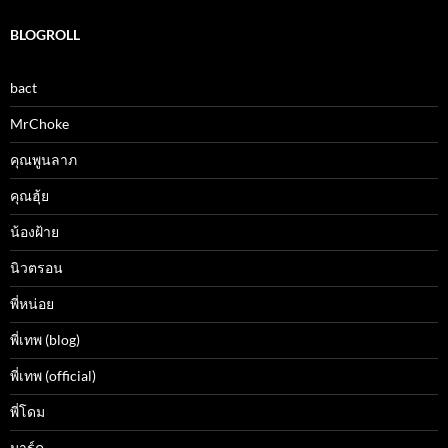
BLOGROLL
bact
MrChoke
คุณพูนลาภ
คุณฮุ้ย
น้องฝ้าย
นิวตรอน
พี่หน่อย
พี่เทพ (blog)
พี่เทพ (official)
พี่โดม
มาร์ค