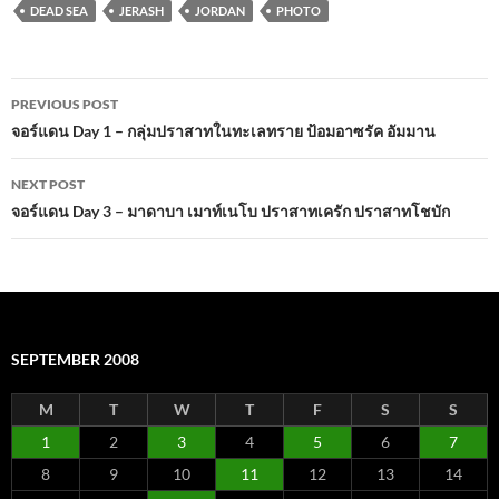
DEAD SEA
JERASH
JORDAN
PHOTO
Post
PREVIOUS POST
navigation
จอร์แดน Day 1 – กลุ่มปราสาทในทะเลทราย ป้อมอาซรัค อัมมาน
NEXT POST
จอร์แดน Day 3 – มาดาบา เมาท์เนโบ ปราสาทเครัก ปราสาทโชบัก
SEPTEMBER 2008
M
T
W
T
F
S
S
1
2
3
4
5
6
7
8
9
10
11
12
13
14