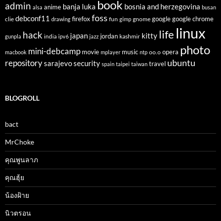
book
admin
banja luka
bosnia and herzegovina
anime
alsa
busan
foss
debconf11
firefox
clie
fun
gnome
google
google chrome
drawing
gimp
linux
life
hack
japan
kitty
india
jordan
kashmir
gunpla
ipv6
jazz
photo
mini-debcamp
movie
opera
music
oo.o
macbook
mplayer
ntp
ubuntu
repository
sarajevo
security
travel
spain
taipei
taiwan
BLOGROLL
bact
MrChoke
คุณพูนลาภ
คุณฮุ้ย
น้องฝ้าย
นิวตรอน