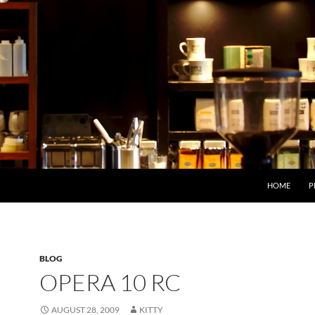
HOME
P
BLOG
OPERA 10 RC
AUGUST 28, 2009
KITTY