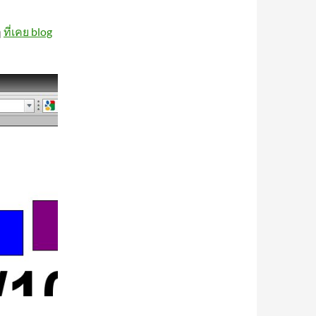
ๆ
ที่เคย blog