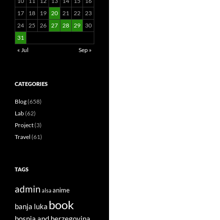
10
11
12
13
14
15
16
17
18
19
20
21
22
23
24
25
26
27
28
29
30
31
« Jul
Sep »
CATEGORIES
Blog
(658)
Lab
(62)
Project
(3)
Travel
(61)
TAGS
admin
anime
alsa
book
banja luka
bosnia and herzegovina