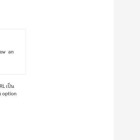
RL เป็น
อ option