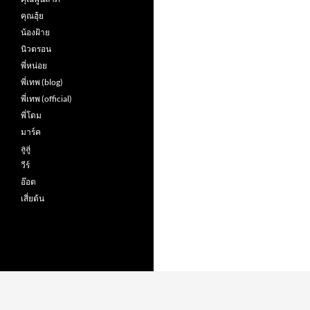
คุณฮุ้ย
น้องฝ้าย
นิวตรอน
พี่หน่อย
พี่เทพ (blog)
พี่เทพ (official)
พี่โดม
มาร์ค
ลูลู่
วีร์
อ๊อต
เสี่ยต้น