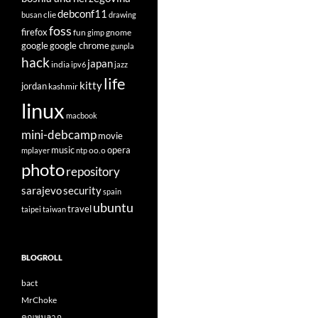
debconf11
clie
busan
drawing
foss
firefox
fun
gnome
gimp
google
google chrome
gunpla
hack
japan
india
ipv6
jazz
life
kitty
jordan
kashmir
linux
macbook
mini-debcamp
movie
opera
music
oo.o
mplayer
ntp
photo
repository
sarajevo
security
spain
ubuntu
travel
taipei
taiwan
BLOGROLL
bact
MrChoke
คุณพูนลาภ