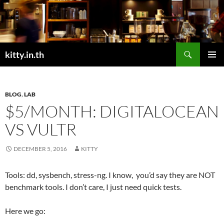
Skip
to
content
Search
kitty.in.th
PRIMAR
MENU
BLOG
,
LAB
$5/MONTH: DIGITALOCEAN
VS VULTR
DECEMBER 5, 2016
KITTY
Tools: dd, sysbench, stress-ng. I know, you’d say they are NOT
benchmark tools. I don’t care, I just need quick tests.
Here we go: