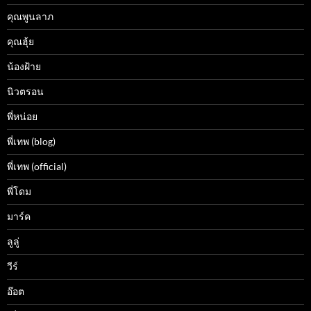
คุณพูนลาภ
คุณฮุ้ย
น้องฝ้าย
นิวตรอน
พี่หน่อย
พี่เทพ (blog)
พี่เทพ (official)
พี่โดม
มาร์ค
ลูลู่
วีร์
อ๊อต