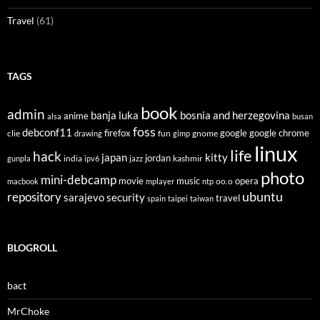
Travel
(61)
TAGS
book
admin
banja luka
bosnia and herzegovina
anime
alsa
busan
foss
debconf11
firefox
clie
fun
gnome
google
google chrome
drawing
gimp
linux
life
hack
japan
kitty
india
jordan
kashmir
gunpla
ipv6
jazz
photo
mini-debcamp
movie
opera
music
oo.o
macbook
mplayer
ntp
ubuntu
repository
sarajevo
security
travel
spain
taipei
taiwan
BLOGROLL
bact
MrChoke