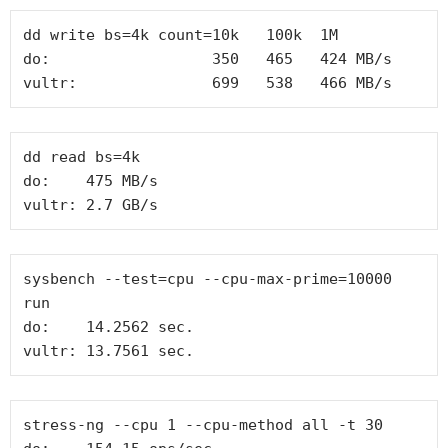
dd write bs=4k count=10k   100k  1M

do:                  350   465   424 MB/s

vultr:               699   538   466 MB/s
dd read bs=4k

do:    475 MB/s

vultr: 2.7 GB/s
sysbench --test=cpu --cpu-max-prime=10000 
run

do:    14.2562 sec.

vultr: 13.7561 sec.
stress-ng --cpu 1 --cpu-method all -t 30
