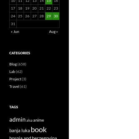
10
11
12
13
14
15
16
17
18
19
20
21
22
23
24
25
26
27
28
29
30
31
« Jun
Aug »
CATEGORIES
Blog
(658)
Lab
(62)
Project
(3)
Travel
(61)
TAGS
admin
anime
alsa
book
banja luka
bosnia and herzegovina