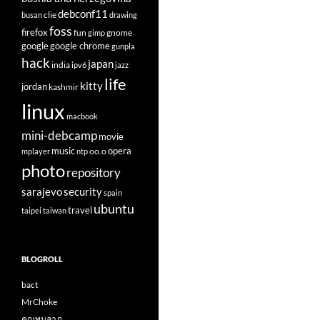
debconf11
clie
busan
drawing
foss
firefox
fun
gnome
gimp
google
google chrome
gunpla
hack
japan
india
ipv6
jazz
life
kitty
jordan
kashmir
linux
macbook
mini-debcamp
movie
opera
music
oo.o
mplayer
ntp
photo
repository
sarajevo
security
spain
ubuntu
travel
taipei
taiwan
BLOGROLL
bact
MrChoke
คุณพูนลาภ