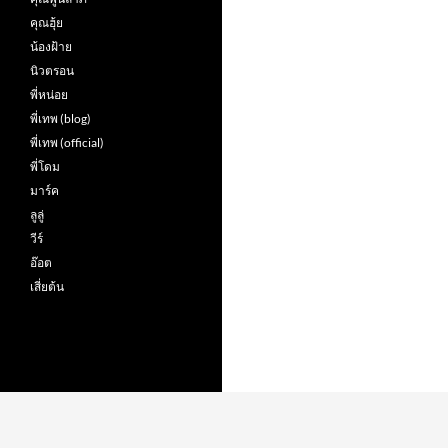
คุณฮุ้ย
น้องฝ้าย
นิวตรอน
พี่หน่อย
พี่เทพ (blog)
พี่เทพ (official)
พี่โดม
มาร์ค
ลูลู่
วีร์
อ๊อต
เสี่ยต้น