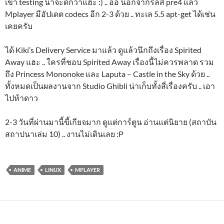
เข้า testing น่าจะดีกว่าแฮะ :) .. อ่อ นอกจากรีลีส pre4 แล้ว
Mplayer มีอัปเดต codecs อีก 2-3 ด้วย .. ทะเล 5.5 apt-get ได้เช่น
เคยครับ
ได้ Kiki’s Delivery Service มาแล้ว ดูแล้วนึกถึงเรื่อง Spirited
Away แฮะ .. ใครที่ชอบ Spirited Away เรื่องนี้ไม่ควรพลาด รวม
ถึง Princess Mononoke และ Laputa – Castle in the Sky ด้วย ..
ทั้งหมดเป็นผลงานจาก Studio Ghibli น่าเก็บทั้งสี่เรื่องครับ .. เอา
ไปห้าดาว
2-3 วันที่ผ่านมานี้ขี้เกียจมาก ดูแต่การ์ตูน อ่านแต่นิยาย (สถาบัน
สถาปนาเล่ม 10) .. งานไม่เดินเลย :P
ANIME
LINUX
MPLAYER