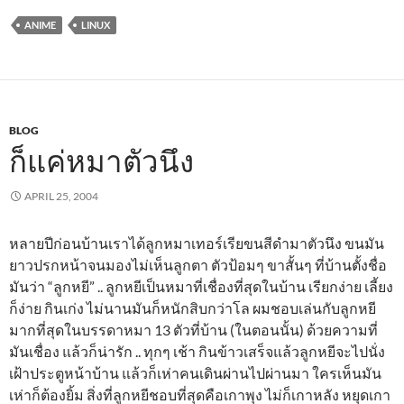
ANIME
LINUX
BLOG
ก็แค่หมาตัวนึง
APRIL 25, 2004
หลายปีก่อนบ้านเราได้ลูกหมาเทอร์เรียขนสีดำมาตัวนึง ขนมัน
ยาวปรกหน้าจนมองไม่เห็นลูกตา ตัวป้อมๆ ขาสั้นๆ ที่บ้านตั้งชื่อ
มันว่า “ลูกหยี” .. ลูกหยีเป็นหมาที่เชื่องที่สุดในบ้าน เรียกง่าย เลี้ยง
ก็ง่าย กินเก่ง ไม่นานมันก็หนักสิบกว่าโล ผมชอบเล่นกับลูกหยี
มากที่สุดในบรรดาหมา 13 ตัวที่บ้าน (ในตอนนั้น) ด้วยความที่
มันเชื่อง แล้วก็น่ารัก .. ทุกๆ เช้า กินข้าวเสร็จแล้วลูกหยีจะไปนั่ง
เฝ้าประตูหน้าบ้าน แล้วก็เห่าคนเดินผ่านไปผ่านมา ใครเห็นมัน
เห่าก็ต้องยิ้ม สิ่งที่ลูกหยีชอบที่สุดคือเกาพุง ไม่ก็เกาหลัง หยุดเกา