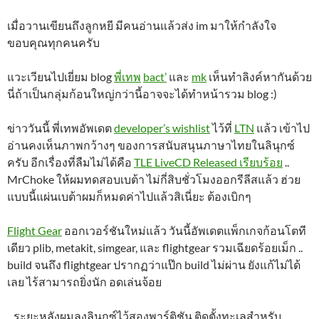
เมื่อวานเขียนถึงลูกหยี มีคนอ่านแล้วส่ง im มาให้กำลังใจ
ขอบคุณทุกคนครับ
แวะเวียนไปเยี่ยม blog
พี่เทพ
bact’
และ
mk
เห็นทำลิงค์หากันด้วย
นี่ถ้าเป็นกลุ่มก้อนใหญ่กว่านี้อาจจะได้ทำหน้ารวม blog :)
ข่าววันนี้ พี่เทพอัพเดต
developer’s wishlist
ไว้ที่
LTN
แล้ว เข้าไป
อ่านคงเห็นภาพกว้างๆ ของการสนับสนุนภาษาไทยในลินุกซ์
ครับ อีกเรื่องที่ลืมไม่ได้คือ
TLE LiveCD Released เรียบร้อย
..
MrChoke ให้ผมทดสอบเบต้า ไม่กี่สิบชั่วโมงออกรีลีสแล้ว ฮ่วย
แบบนี้แผ่นเบต้าผมก็หมดค่าไปแล้วสิเนี่ยะ ต้องเบิกๆ
Flight Gear
ออกเวอร์ชันใหม่แล้ว วันนี้อัพเดตแพ็กเกจก้อนโตที
เดียว plib, metakit, simgear, และ flightgear รวมเฉียดร้อยเม็ก ..
build จนถึง flightgear ปรากฏว่าแป๊ก build ไม่ผ่าน ยังแก้ไม่ได้
เลย ไร้สามารถยิ่งนัก อดเล่นจ้อย
.. ระยะหลังผมลงลินุกซ์ไว้สองพาร์ติชัน ติดตั้งทะเลสำหรับ