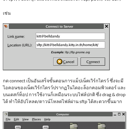
เช่น
กด connect เป็นอันเสร็จขั้นตอนการแม็ปเน็ตเวิร์กไดรว์ ซึ่งจะมี
ไอคอนของเน็ตเวิร์กไดรว์ปรากฏในไดอะล็อกคอมพิวเตอร์ และ
บนเดสก์ท็อป การใช้งานก็เหมือนระบบไฟล์ปกติ ซึ่ง drag & drop
ได้ ทำให้อัปโหลด/ดาวน์โหลดไฟล์ผ่าน sftp ได้สะดวกขึ้นมาก