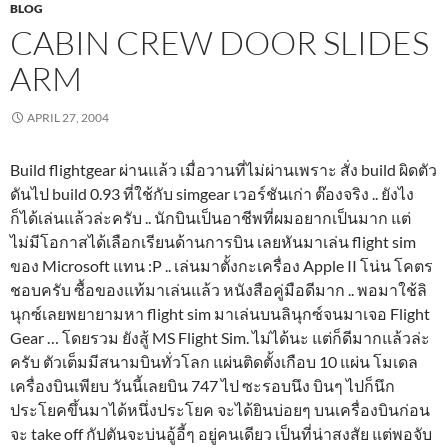
BLOG
CABIN CREW DOOR SLIDES
ARM
APRIL 27, 2004
Build flightgear ผ่านแล้ว เมื่อวานที่ไม่ผ่านเพราะ สั่ง build ผิดตัว
ดันไป build 0.93 ที่ใช้กับ simgear เวอร์ชันเก่า ต๊องจริง .. ยังไง
ก็ได้เล่นแล้วล่ะครับ .. นักบินเป็นอาชีพที่ผมอยากเป็นมาก แต่
ไม่มีโอกาสได้เลือกเรียนด้านการบิน เลยหันมาเล่น flight sim
ของ Microsoft แทน :P .. เล่นมาตั้งกะเครื่อง Apple II โน่น โคตร
ชอบครับ ซื้อของแท้มาเล่นแล้ว หนังสือคู่มือดีมาก .. พอมาใช้ลิ
นุกซ์เลยพยายามหา flight sim มาเล่นบนลินุกซ์จนมาเจอ Flight
Gear … โดยรวม ยังสู้ MS Flight Sim. ไม่ได้นะ แต่ก็ดีมากแล้วล่ะ
ครับ ตัวเต็มมีสนามบินทั่วโลก แผ่นติดตั้งเกือบ 10 แผ่น โมเดล
เครื่องบินเพียบ วันนี้เลยบิน 747 ไป ซะรอบนึง บินๆ ไปก็นึก
ประโยคขึ้นมาได้หนึ่งประโยค จะได้ยินบ่อยๆ บนเครื่องบินก่อน
จะ take off กัปตันจะบ่นอู้อี้ๆ อยู่คนเดียว เป็นที่น่าสงสัย แต่พอจับ