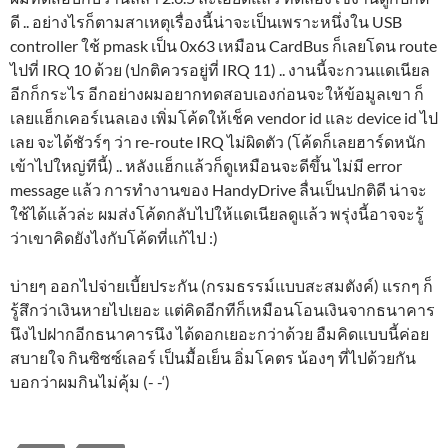
ดี .. อย่างไรก็ตามสาเหตุเรื่องนี้น่าจะเป็นเพราะหนึ่งใน USB
controller ใช้ pmask เป็น 0x63 เหมือน CardBus ก็เลยโดน route
ไปที่ IRQ 10 ด้วย (ปกติควรอยู่ที่ IRQ 11) .. งานนี้จะกวนแดเนียล
อีกก็กระไร อีกอย่างผมอยากทดสอบเองก่อนจะให้ข้อมูลเขา ก็
เลยแฮ็กเคอร์เนลเอง เพิ่มโค้ดให้เช็ค vendor id และ device id ไป
เลย จะได้ชัวร์ๆ ว่า re-route IRQ ไม่ผิดตัว (โค้ดก็เลยฮาร์ดหนัก
เข้าไปใหญ่ทีนี้) .. หลังแฮ็กแล้วก็ดูเหมือนจะดีขึ้น ไม่มี error
message แล้ว การทำงานของ HandyDrive ลื่นเป็นปกติดี น่าจะ
ใช้ได้แล้วล่ะ ผมส่งโค้ดกลับไปให้แดเนียลดูแล้ว พรุ่งนี้อาจจะรู้
ว่าเขาคิดยังไงกับโค้ดที่แก้ไป :)
บ่ายๆ ออกไปจ่ายเบี้ยประกัน (กรมธรรม์แบบสะสมตังค์) แรกๆ ก็
รู้สึกว่าเงินหายไปเยอะ แต่คิดอีกทีก็เหมือนโอนเงินจากธนาคาร
นึงไปฝากอีกธนาคารนึง ได้ดอกเยอะกว่าด้วย อืมคิดแบบนี้ค่อย
สบายใจ กินซิซซ์เลอร์ เป็นมื้อเย็น อิ่มโคตร น้องๆ ที่ไปด้วยกัน
บอกว่าผมกินไม่คุ้ม (- -‘)