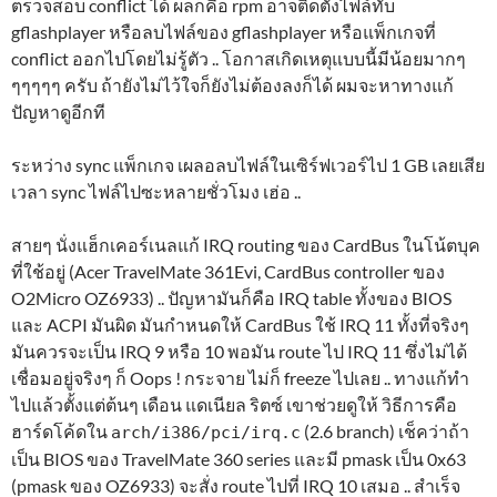
ตรวจสอบ conflict ได้ ผลก็คือ rpm อาจติดตั้งไฟล์ทับ
gflashplayer หรือลบไฟล์ของ gflashplayer หรือแพ็กเกจที่
conflict ออกไปโดยไม่รู้ตัว .. โอกาสเกิดเหตุแบบนี้มีน้อยมากๆ
ๆๆๆๆๆ ครับ ถ้ายังไม่ไว้ใจก็ยังไม่ต้องลงก็ได้ ผมจะหาทางแก้
ปัญหาดูอีกที
ระหว่าง sync แพ็กเกจ เผลอลบไฟล์ในเซิร์ฟเวอร์ไป 1 GB เลยเสีย
เวลา sync ไฟล์ไปซะหลายชั่วโมง เฮ่อ ..
สายๆ นั่งแฮ็กเคอร์เนลแก้ IRQ routing ของ CardBus ในโน้ตบุค
ที่ใช้อยู่ (Acer TravelMate 361Evi, CardBus controller ของ
O2Micro OZ6933) .. ปัญหามันก็คือ IRQ table ทั้งของ BIOS
และ ACPI มันผิด มันกำหนดให้ CardBus ใช้ IRQ 11 ทั้งที่จริงๆ
มันควรจะเป็น IRQ 9 หรือ 10 พอมัน route ไป IRQ 11 ซึ่งไม่ได้
เชื่อมอยู่จริงๆ ก็ Oops ! กระจาย ไม่ก็ freeze ไปเลย .. ทางแก้ทำ
ไปแล้วตั้งแต่ต้นๆ เดือน แดเนียล ริตซ์ เขาช่วยดูให้ วิธีการคือ
ฮาร์ดโค้ดใน
(2.6 branch) เช็คว่าถ้า
arch/i386/pci/irq.c
เป็น BIOS ของ TravelMate 360 series และมี pmask เป็น 0x63
(pmask ของ OZ6933) จะสั่ง route ไปที่ IRQ 10 เสมอ .. สำเร็จ