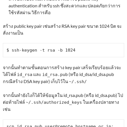
authentication สำหรับ ssh ซึ่งสะดวกและปลอดภัยกว่าการ
ใช้รหัสผ่าน วิธีการคือ
สร้าง public key pair เช่นสร้าง RSA key pair ขนาด 1024 บิต จะ
สั่งงานเป็น
$ ssh-keygen -t rsa -b 1024
จากนั้นทำตามขั้นตอนการสร้าง key pair เสร็จเรียบร้อยแล้วจะ
ได้ไฟล์
และ
(หรือ id_dsa/id_dsa.pub
id_rsa
id_rsa.pub
กรณีสร้าง DSA key pair) เก็บไว้ใน
~/.ssh/
จากนั้นทำยังไงก็ได้ให้ข้อมูลใน id_rsa.pub (หรือ id_dsa.pub) ไป
ต่อท้ายไฟล์
ในเครื่องปลายทาง
~/.ssh/authorized_keys
เช่น
scp id_rsa.pub 
user@remote.hostname.or.ip
:
