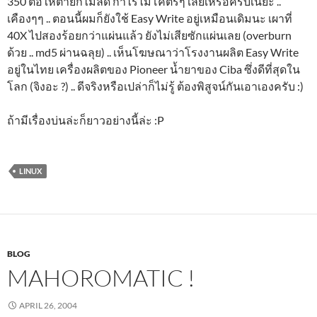
350 ต่อให้ตายก็ไม่ลด กำไรไม่โคตรๆ เลยเหรอครับเนี่ยะ ..
เคืองๆๆ .. ตอนนี้ผมก็ยังใช้ Easy Write อยู่เหมือนเดิมนะ เผาที่
40X ไปสองร้อยกว่าแผ่นแล้ว ยังไม่เสียซักแผ่นเลย (overburn
ด้วย .. md5 ผ่านฉลุย) .. เห็นโฆษณาว่าโรงงานผลิต Easy Write
อยู่ในไทย เครื่องผลิตของ Pioneer น้ำยาของ Ciba ซึ่งดีที่สุดใน
โลก (จิงอะ ?) .. ดีจริงหรือเปล่าก็ไม่รู้ ต้องพิสูจน์กันเอาเองครับ :)
ถ้ามีเรื่องบ่นล่ะก็ยาวอย่างนี้ล่ะ :P
LINUX
BLOG
MAHOROMATIC !
APRIL 26, 2004