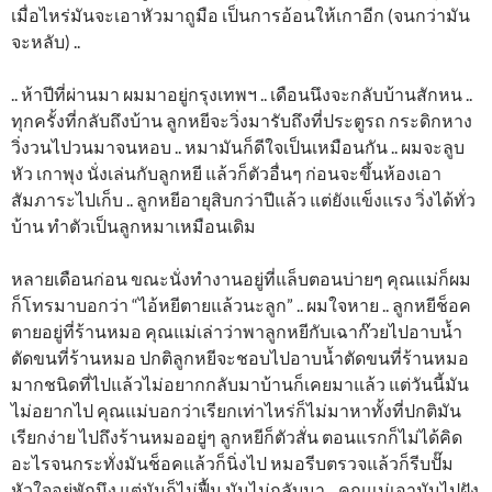
เมื่อไหร่มันจะเอาหัวมาถูมือ เป็นการอ้อนให้เกาอีก (จนกว่ามัน
จะหลับ) ..
.. ห้าปีที่ผ่านมา ผมมาอยู่กรุงเทพฯ .. เดือนนึงจะกลับบ้านสักหน ..
ทุกครั้งที่กลับถึงบ้าน ลูกหยีจะวิ่งมารับถึงที่ประตูรถ กระดิกหาง
วิ่งวนไปวนมาจนหอบ .. หมามันก็ดีใจเป็นเหมือนกัน .. ผมจะลูบ
หัว เกาพุง นั่งเล่นกับลูกหยี แล้วก็ตัวอื่นๆ ก่อนจะขึ้นห้องเอา
สัมภาระไปเก็บ .. ลูกหยีอายุสิบกว่าปีแล้ว แต่ยังแข็งแรง วิ่งได้ทั่ว
บ้าน ทำตัวเป็นลูกหมาเหมือนเดิม
หลายเดือนก่อน ขณะนั่งทำงานอยู่ที่แล็บตอนบ่ายๆ คุณแม่ก็ผม
ก็โทรมาบอกว่า “ไอ้หยีตายแล้วนะลูก” .. ผมใจหาย .. ลูกหยีช็อค
ตายอยู่ที่ร้านหมอ คุณแม่เล่าว่าพาลูกหยีกับเฉาก๊วยไปอาบน้ำ
ตัดขนที่ร้านหมอ ปกติลูกหยีจะชอบไปอาบน้ำตัดขนที่ร้านหมอ
มากชนิดที่ไปแล้วไม่อยากกลับมาบ้านก็เคยมาแล้ว แต่วันนี้มัน
ไม่อยากไป คุณแม่บอกว่าเรียกเท่าไหร่ก็ไม่มาหาทั้งที่ปกติมัน
เรียกง่าย ไปถึงร้านหมออยู่ๆ ลูกหยีก็ตัวสั่น ตอนแรกก็ไม่ได้คิด
อะไรจนกระทั่งมันช็อคแล้วก็นิ่งไป หมอรีบตรวจแล้วก็รีบปั๊ม
หัวใจอยู่พักนึง แต่มันก็ไม่ฟื้น มันไม่กลับมา .. คุณแม่เอามันไปฝัง