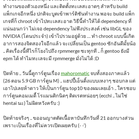
ทำงานของตัวเองหนึ่ง และติดตั้งทะเลสะอาดๆ สำหรับ build
แพ็กเกจอีกหนึ่ง ปกติจะบูตเข้าพาร์ติชันทำงาน พอจะ build แพ็ก
เกจที่ก็ chroot เข้าไปทะเลสะอาด วิธีนี้ทำให้ได้ dependency ที่
แน่นอนกว่า ไม่เจอ dependency ไม่พึงประสงค์ เช่น libGL ของ
NVIDIA (โดนประจำ) เข้าไปรวมอยู่ด้วย … ทำ chroot แบบนี้เกิด
อาการสองจิตสองใจอีกแล้ว จะเปลี่ยนเป็น gentoo ซักอันดีมั้ยน้อ
.. คิดเรื่องนี้ทีไรก็โยงไปถึง rpmmerge ซะทุกที .. ก็ gentoo ยังมี
epm ได้ ทำไมทะเลจะมี rpmmerge มั่งไม่ได้ :D
ปิดท้าย .. วันนี้ดูการ์ตูนเรื่อง
mahoromatic
จบทั้งสองภาคแล้ว
(26 ตอน 5.9 GB การ์ตูน M) .. แฮปปี้เอ็นดิ้งแบบเหงาๆ ชอบกล แต่
เอาไปเลยห้าดาว ให้เป็นการ์ตูน top10 ของผมเลยเอ้า .. ใครชอบ
การ์ตูนคอมเมดี้ โรแมนติกนิดๆ ติดเรตหน่อยๆ (ecchi .. ไม่ใช่
hentai นะ) ไม่ผิดหวังครับ :)
ปิดท้ายจริงๆ .. ขออนญาตตัดเนื้อหาบันทึกวันที่ 21 ออกบางส่วน
เพราะเป็นเรื่องที่ไม่ควรเปิดเผยครับ (- -‘)