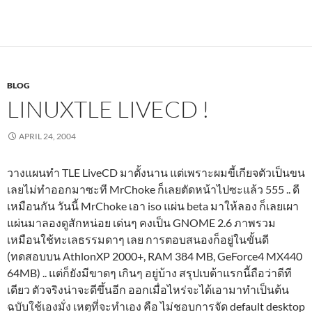
BLOG
LINUXTLE LIVECD !
APRIL 24, 2004
วางแผนทำ TLE LiveCD มาตั้งนาน แต่เพราะผมขี้เกียจตัวเป็นขน
เลยไม่ทำออกมาซะที MrChoke ก็เลยตัดหน้าไปซะแล้ว 555 .. ดี
เหมือนกัน วันนี้ MrChoke เอา iso แผ่น beta มาให้ลอง ก็เลยเผา
แผ่นมาลองดูสักหน่อย เด่นๆ คงเป็น GNOME 2.6 ภาพรวม
เหมือนใช้ทะเลธรรมดาๆ เลย การตอบสนองก็อยู่ในขั้นดี
(ทดสอบบน AthlonXP 2000+, RAM 384 MB, GeForce4 MX440
64MB) .. แต่ก็ยังมีขาดๆ เกินๆ อยู่บ้าง สรุปเบต้าแรกนี้ถือว่าดีที
เดียว ตัวจริงน่าจะดีขึ้นอีก ออกเมื่อไหร่จะได้เอามาทำเป็นต้น
ฉบับใช้เองมั่ง เหตุที่จะทำเอง คือ ไม่ชอบการจัด default desktop