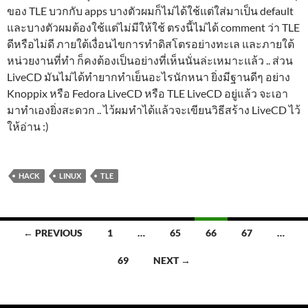
ของ TLE บวกกับ apps บางตัวผมก็ไม่ได้ใช้แต่ใส่มาเป็น default
และบางตัวผมต้องใช้แต่ไม่มีให้ใช้ ตรงนี้ไม่ได้ comment ว่า TLE
ดีหรือไม่ดี ภายใต้เงื่อนไขการทำดิสโตรอย่างทะเล และภายใต้
หน่วยงานที่ทำ ก็คงต้องเป็นอย่างที่เห็นนั่นล่ะเหมาะแล้ว .. ส่วน
LiveCD มันไม่ได้ทำยากทำเย็นอะไรนักหนา ยิ่งมีฐานดีๆ อย่าง
Knoppix หรือ Fedora LiveCD หรือ TLE LiveCD อยู่แล้ว จะเอา
มาทำเองยิ่งสะดวก .. ไว้ผมทำได้แล้วจะเขียนวิธีสร้าง LiveCD ไว้
ให้อ่าน :)
HACK
LINUX
TLE
Posts
← PREVIOUS
1
…
65
66
67
…
navigation
69
NEXT →