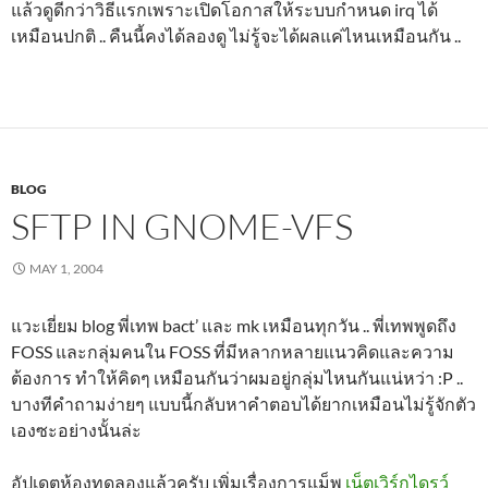
แล้วดูดีกว่าวิธีแรกเพราะเปิดโอกาสให้ระบบกำหนด irq ได้
เหมือนปกติ .. คืนนี้คงได้ลองดู ไม่รู้จะได้ผลแค่ไหนเหมือนกัน ..
BLOG
SFTP IN GNOME-VFS
MAY 1, 2004
แวะเยี่ยม blog พี่เทพ bact’ และ mk เหมือนทุกวัน .. พี่เทพพูดถึง
FOSS และกลุ่มคนใน FOSS ที่มีหลากหลายแนวคิดและความ
ต้องการ ทำให้คิดๆ เหมือนกันว่าผมอยู่กลุ่มไหนกันแน่หว่า :P ..
บางทีคำถามง่ายๆ แบบนี้กลับหาคำตอบได้ยากเหมือนไม่รู้จักตัว
เองซะอย่างนั้นล่ะ
อัปเดตห้องทดลองแล้วครับ เพิ่มเรื่องการแม็พ
เน็ตเวิร์กไดรว์