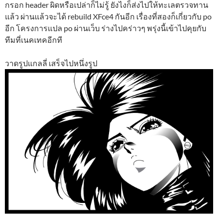
กรอก header ผิดหรือเปล่าก็ไม่รู้ ยังไงก็ส่งไปให้ทะเลตรวจทาน
แล้ว ผ่านแล้วจะได้ rebuild XFce4 กันอีก เรื่องที่สองก็เกี่ยวกับ po
อีก โครงการแปล po ผ่านเว็บ ร่างไปคร่าวๆ พรุ่งนี้เข้าไปคุยกับ
ทีมที่เนคเทคอีกที
วาดรูปแกลลี่ เสร็จไปหนึ่งรูป