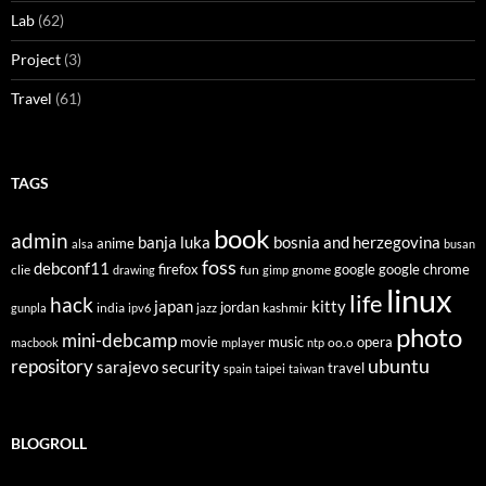
Lab
(62)
Project
(3)
Travel
(61)
TAGS
book
admin
banja luka
bosnia and herzegovina
anime
alsa
busan
foss
debconf11
firefox
clie
fun
gnome
google
google chrome
drawing
gimp
linux
life
hack
japan
kitty
india
jordan
kashmir
gunpla
ipv6
jazz
photo
mini-debcamp
movie
opera
music
oo.o
macbook
mplayer
ntp
ubuntu
repository
sarajevo
security
travel
spain
taipei
taiwan
BLOGROLL