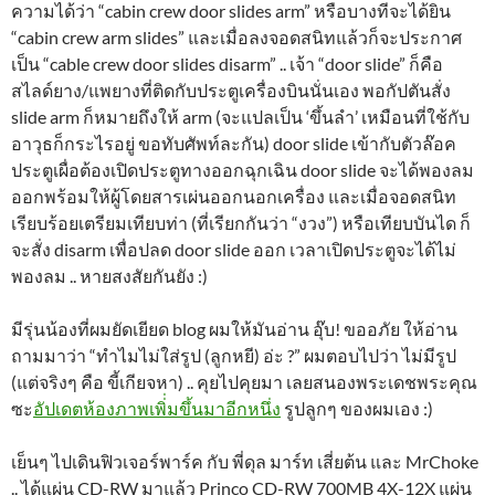
ความได้ว่า “cabin crew door slides arm” หรือบางทีจะได้ยิน
“cabin crew arm slides” และเมื่อลงจอดสนิทแล้วก็จะประกาศ
เป็น “cable crew door slides disarm” .. เจ้า “door slide” ก็คือ
สไลด์ยาง/แพยางที่ติดกับประตูเครื่องบินนั่นเอง พอกัปตันสั่ง
slide arm ก็หมายถึงให้ arm (จะแปลเป็น ‘ขึ้นลำ’ เหมือนที่ใช้กับ
อาวุธก็กระไรอยู่ ขอทับศัพท์ละกัน) door slide เข้ากับตัวล๊อค
ประตูเผื่อต้องเปิดประตูทางออกฉุกเฉิน door slide จะได้พองลม
ออกพร้อมให้ผู้โดยสารเผ่นออกนอกเครื่อง และเมื่อจอดสนิท
เรียบร้อยเตรียมเทียบท่า (ที่เรียกกันว่า “งวง”) หรือเทียบบันได ก็
จะสั่ง disarm เพื่อปลด door slide ออก เวลาเปิดประตูจะได้ไม่
พองลม .. หายสงสัยกันยัง :)
มีรุ่นน้องที่ผมยัดเยียด blog ผมให้มันอ่าน อุ๊บ! ขออภัย ให้อ่าน
ถามมาว่า “ทำไมไม่ใส่รูป (ลูกหยี) อ่ะ ?” ผมตอบไปว่า ไม่มีรูป
(แต่จริงๆ คือ ขี้เกียจหา) .. คุยไปคุยมา เลยสนองพระเดชพระคุณ
ซะ
อัปเดตห้องภาพเพิ่่มขึ้นมาอีกหนึ่ง
รูปลูกๆ ของผมเอง :)
เย็นๆ ไปเดินฟิวเจอร์พาร์ค กับ พี่ดุล มาร์ท เสี่ยต้น และ MrChoke
.. ได้แผ่น CD-RW มาแล้ว Princo CD-RW 700MB 4X-12X แผ่น