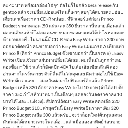
ละ 40 บาท พร้อมกล่อง โฮ่ๆๆ ต่อไปก็ไม่กลัว beta release กับ
gentoo แล้ว จะเปลี่ยนบ่อยแค่ไหนก็เผาๆ ลบๆ ได้สบายละ .. อ่อ ..
เดี๋ยวเล่าเรื่องราคา CD-R หน่อย .. ที่ฟิวเจอร์แต่ก่อน Princo
Budget ราคาหลอด (50 แผ่น) ละ 350 ยืนราคานี้หลายเดือนแล้ว
ต่อจนเสียงแห้งก็ไม่ลด คนขายบอกของมาแพงได้กำไรหลอดละ
ห้าบาทเองพี่ .. ไม่นานนี้มี CD-R ของ Easy Write ราคา 330 บาท
ออกมาตัดหน้า คนขายบอกว่า Easy Write แผ่นเกรด A เทียบเท่า
Princo สี (ดีกว่า Princo Budget ซึ่งเขาบอกว่าเป็นเกรด B) .. Easy
Write เขียนเจ๊งเอาแผ่นมาเปลี่ยนได้เลย .. ผมเห็นมันถูกกว่าเลย
ลองซื้อมาใช้ ว่าแล้วก็อัดสปีด 40X ไปเล้ย เฮ้ย เขียนลื่นดี ลอง
อ่านจากไดรว์หลายๆ ตัวก็ลื่นดีไม่สะดุดเลย คิดว่าต่อไปใช้ Easy
Write ดีกว่าแฮะ …. สองวันต่อมาไปฟิวเจอร์อีกแล้ว Princo
Budget เหลือ 320 ตัดราคา Easy Write ไป 10 บาท (จำได้เป่า ตั้ง
ราคา 350 กำไรห้าบาทมาเป็นเดือนๆ แค่สองวันลดราคาลง 10
บาทได้ไงอะ .. แง่งงง).. สัปดาห์ถัดมา Easy Write ลดเหลือ 320
Princo Budget 310 .. ล่าสุดวันนี้ Easy Write ยืนราคาเดิม 320
Princo Budget เหลือ 300 แล้วครับ .. จะว่าล็อตใหม่ต้นทุนลดลง
มันก็ลดได้เหมาะเจาะโพดเด้อ … แล้วเมื่อสองอาทิตย์ก่อนขาย