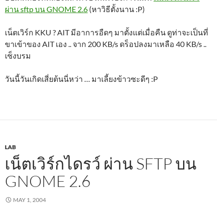
ผ่าน sftp บน GNOME 2.6
(หาวิธีตั้งนาน :P)
เน็ตเวิร์ก KKU ? AIT มีอาการอืดๆ มาตั้งแต่เมื่อคืน ดูท่าจะเป็นที่
ขาเข้าของ AIT เอง .. จาก 200 KB/s ดร็อปลงมาเหลือ 40 KB/s ..
เซ็งบรม
วันนี้วันเกิดเสี่ยต้นนี่หว่า … มาเลี้ยงข้าวซะดีๆ :P
LAB
เน็ตเวิร์กไดรว์ ผ่าน SFTP บน
GNOME 2.6
MAY 1, 2004