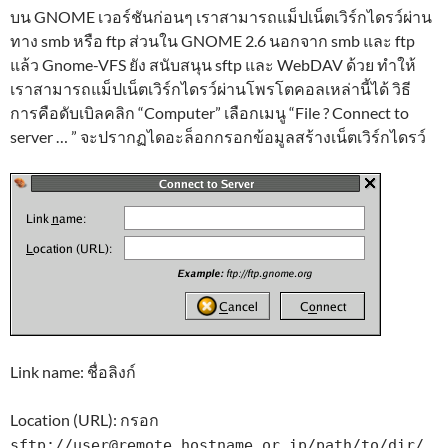
บน GNOME เวอร์ชันก่อนๆ เราสามารถแม็ปเน็ตเวิร์กไดรว์ผ่าน
ทาง smb หรือ ftp ส่วนใน GNOME 2.6 นอกจาก smb และ ftp
แล้ว Gnome-VFS ยัง สนับสนุน sftp และ WebDAV ด้วย ทำให้
เราสามารถแม็ปเน็ตเวิร์กไดรว์ผ่านโพรโตคอลเหล่านี้ได้ วิธี
การคือดับเบิลคลิก “Computer” เลือกเมนู “File ? Connect to
server … ” จะปรากฏไดอะล็อกกรอกข้อมูลสร้างเน็ตเวิร์กไดรว์
Link name: ชื่อลิงก์
Location (URL): กรอก
sftp://
user@remote.hostname.or.ip
/path/to/dir/