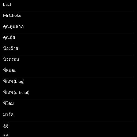
bact
MrChoke
คุณพูนลาภ
คุณฮุ้ย
น้องฝ้าย
นิวตรอน
พี่หน่อย
พี่เทพ (blog)
พี่เทพ (official)
พี่โดม
มาร์ค
ลูลู่
วีร์