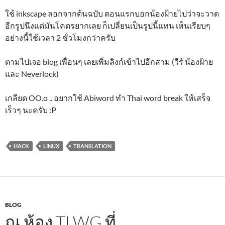
ใช้ inkscape ลอกจากต้นฉบับ ตอนแรกบอกน้องฝ้ายไปว่าจะวาด
อีกรูปนึงแต่มันโคตรยากเลย ก็เปลี่ยนเป็นรูปนี้แทน เห็นเรียบๆ
อย่างนี้ใช้เวลา 2 ชั่วโมงกว่าครับ
ตามไปเจอ blog เพื่อนๆ เลยเพิ่มลิงก์เข้าไปอีกสาม (วีร์ น้องฝ้าย
และ Neverlock)
เกลียด OO.o .. อยากใช้ Abiword ทำ Thai word break ให้เสร็จ
เร็วๆ นะครับ :P
HACK
LINUX
TRANSLATION
BLOG
ณ ห้อง TLWG ที่