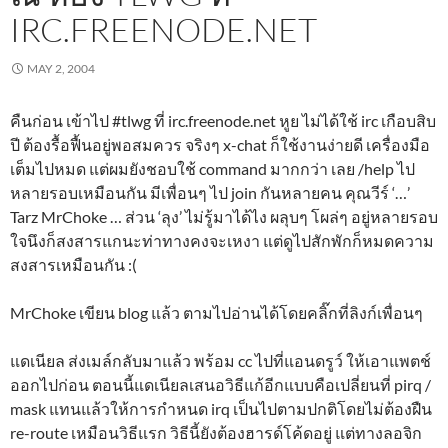
IRC.FREENODE.NET
MAY 2, 2004
คืนก่อน เข้าไป #tlwg ที่ irc.freenode.net หูย ไม่ได้ใช้ irc เกือบสิบ
ปี ต้องรื้อฟื้นอยู่พอสมควร จริงๆ x-chat ก็ใช้งานง่ายดี เครื่องมือ
เต็มไปหมด แต่ผมยังชอบใช้ command มากกว่า เลย /help ไป
หลายรอบเหมือนกัน มีเพื่อนๆ ไป join กันหลายคน คุณวีร์ ‘…’
Tarz MrChoke … ส่วน ‘ลุง’ ไม่รู้มาได้ไง ผลุบๆ โผล่ๆ อยู่หลายรอบ
ใจนึงก็สงสารแกนะท่าทางคงจะเหงา แต่ดูไปสักพักก็หมดความ
สงสารเหมือนกัน :(
MrChoke เขียน blog แล้ว ตามไปอ่านได้โดยคลิ๊กที่ลิงก์เพื่อนๆ
แดเนียล ส่งเมล์กลับมาแล้ว พร้อม cc ไปที่แอนดรูว์ ให้เอาแพตช์
ออกไปก่อน ตอนนี้แดเนียลเสนอวิธีแก้อีกแบบคือเปลี่ยนที่ pirq /
mask แทนแล้วให้การกำหนด irq เป็นไปตามปกติโดยไม่ต้องฝืน
re-route เหมือนวิธีแรก วิธีนี้ยังต้องฮารด์โค้ดอยู่ แต่ทางลอจิก