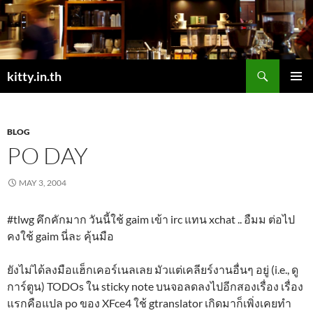
Skip
to
content
Search
kitty.in.th
PRIMAR
MENU
BLOG
PO DAY
MAY 3, 2004
#tlwg คึกคักมาก วันนี้ใช้ gaim เข้า irc แทน xchat .. อืมม ต่อไป
คงใช้ gaim นี่ละ คุ้นมือ
ยังไม่ได้ลงมือแฮ็กเคอร์เนลเลย มัวแต่เคลียร์งานอื่นๆ อยู่ (i.e., ดู
การ์ตูน) TODOs ใน sticky note บนจอลดลงไปอีกสองเรื่อง เรื่อง
แรกคือแปล po ของ XFce4 ใช้ gtranslator เกิดมาก็เพิ่งเคยทำ