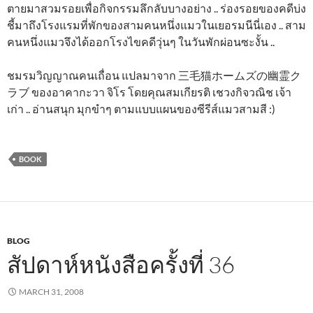
ตายมาสวมรอยเพื่อกิจกรรมลึกลับบางอย่าง .. ร่องรอยของคดีบ่ง
ชี้มาถึงโรงแรมที่พักของสามคนหนึ่งแมวในเยอรมนีนี่เอง .. สาม
คนหนึ่งแมวจึงได้ออกโรงไขคดีวุ่นๆ ในวันพักผ่อนซะงั้น ..
ชมรมวิญญาณคนเถื่อน แปลมาจาก 三毛猫ホームズの幽霊ク
ラブ ของอาคากะวา จิโร โดยคุณสมเกียรติ เชวงกิจวณิช เจ้า
เก่า .. อ่านสนุก มุกขำๆ ตามแบบแผนของซีรีส์แมวสามสี :)
BOOK
BLOG
สัปดาห์หนังสือครั้งที่ 36
MARCH 31, 2008