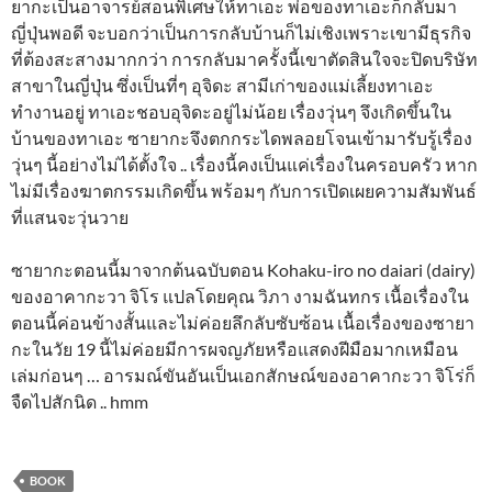
ยากะเป็นอาจารย์สอนพิเศษให้ทาเอะ พ่อของทาเอะก็กลับมา
ญี่ปุ่นพอดี จะบอกว่าเป็นการกลับบ้านก็ไม่เชิงเพราะเขามีธุรกิจ
ที่ต้องสะสางมากกว่า การกลับมาครั้งนี้เขาตัดสินใจจะปิดบริษัท
สาขาในญี่ปุ่น ซึ่งเป็นที่ๆ อุจิดะ สามีเก่าของแม่เลี้ยงทาเอะ
ทำงานอยู่ ทาเอะชอบอุจิดะอยู่ไม่น้อย เรื่องวุ่นๆ จึงเกิดขึ้นใน
บ้านของทาเอะ ซายากะจึงตกกระไดพลอยโจนเข้ามารับรู้เรื่อง
วุ่นๆ นี้อย่างไม่ได้ตั้งใจ .. เรื่องนี้คงเป็นแค่เรื่องในครอบครัว หาก
ไม่มีเรื่องฆาตกรรมเกิดขึ้น พร้อมๆ กับการเปิดเผยความสัมพันธ์
ที่แสนจะวุ่นวาย
ซายากะตอนนี้มาจากต้นฉบับตอน Kohaku-iro no daiari (dairy)
ของอาคากะวา จิโร แปลโดยคุณ วิภา งามฉันทกร เนื้อเรื่องใน
ตอนนี้ค่อนข้างสั้นและไม่ค่อยลึกลับซับซ้อน เนื้อเรื่องของซายา
กะในวัย 19 นี้ไม่ค่อยมีการผจญภัยหรือแสดงฝีมือมากเหมือน
เล่มก่อนๆ … อารมณ์ขันอันเป็นเอกสักษณ์ของอาคากะวา จิโร่ก็
จืดไปสักนิด .. hmm
BOOK