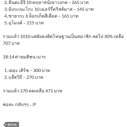
คินดะอิจิ 10 คฤหาสน์เขาวงกต – 265 บาท
มิเกะเนะโกะ 10 เมอร์รี่คริสต์มาส – 145 บาท
ซายากะ 6 ล็อกเก็ตสีเลือด – 165 บาท
อุโมงค์ – 215 บาท
รวมแล้ว 1010 แต่ยังคงติดโทษฐานเป็นสมาชิก ลดไป 30% เหลือ
707 บาท
18:14 ค่ายมติชน เบาๆ
เดอะ เสิร์ช – 300 บาท
แจ๊สวิถี – 270 บาท
รวมแล้ว 570 ลดเหลือ 471 บาท
พอละ กลับๆๆ .. :P
BOOK