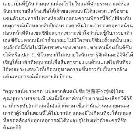
เลย .. เป็นที่รู้กันว่าคฤหาสน์เมโรไม่ใช่แค่ที่พักธรรมดาแต่ห้อง
ลับมากมายที่สร้างเพื่อให้เจ้าของหลบหนีได้สะดวก .. หรือชาย
แขนด้วนจะหายไปทางห้องลับ ? แถมความพิการนี้ยังไปพ้องกับ
เหตุการณ์เมื่อหลายสิบปีก่อนของคาซึนโดะเจ้าของคฤหาสน์รุ่น
ก่อนหน้าที่ฟันแขนชิซึมะขาดเพราะเข้าใจว่าเป็นชู้กับภรรยาตัว
เอง ชิซึมะหลบหนีเข้าถ้ำมรณะ ไม่มีใครพบชิซึมะตั้งแต่นั้น และ
จนถึงบัดนี้ก็ยังไม่มีใครพบศพของเขาเลย .. ชายคนนี้จะเป็นชิซึม
ะได้หรือเปล่า ? .. ชิโนะซากิไม่สบายใจนัก เขารู้จักคินดะอิจิจึงได้
เชิญให้มาพักที่คฤหาสน์เพื่อสืบหาชายแขนด้วน .. แต่ไม่ทันที่จะ
ได้พบเบาะแสอะไรก็เกิดเหตุฆาตกรรมขึ้นราวกับเป็นการล้าง
แค้นเหตุการณ์เมื่อหลายสิบปีก่อน ..
"คฤหาสน์เขาวงกต" แปลจากต้นฉบับชื่อ 迷路荘の惨劇 โดย
คุณบุษบา บรรจงมณี เล่มนี้เนื้อหาค่อนข้างยาวแม้จะเลือกใช้วิธี
เล่าที่กระชับ(กว่าเล่มอื่น)แล้วก็ตาม เชื่อว่านักอ่านหลายคนคง
เดาตัวผู้ร้ายในตอนนี้ได้ไม่ยากนัก แต่คงมีไม่กี่คนที่จะให้เหตุผล
ที่สอดคล้องกับทุกเหตุการณ์ได้ทะลุปรุโปร่งเท่าตัวละครที่ชื่อ
คินดะอิจิ