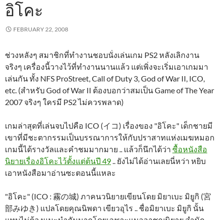
อิโคะ
FEBRUARY 22, 2008
ช่วงหลังๆ สมาชิกที่ทำงานชอบนั่งเล่นเกม PS2 หลังเลิกงาน
จริงๆ เครื่องนี้วางไว้ที่ทำงานนานแล้ว แต่เพิ่งจะเริ่มเอาเกมมา
เล่นกัน ทั้ง NFS ProStreet, Call of Duty 3, God of War II, ICO,
etc. (สำหรับ God of War II ต้องบอกว่าสมเป็น Game of The Year
2007 จริงๆ ใครมี PS2 ไม่ควรพลาด)
เกมล่าสุดที่เล่นจบไปคือ ICO (イコ) เรื่องของ "อิโคะ" เด็กชายมี
เขาที่มีชะตากรรมเป็นบรรณาการให้กับปราสาทแห่งเมฆหมอก
เกมนี้ได้รางวัลและคำชมมากมาย .. แล้วก็นึกได้ว่า
ซื้อหนังสือ
นิยายเรื่องอิโคะไว้ตั้งแต่ต้นปี 49
.. ยังไม่ได้อ่านเลยนี่หว่า หยิบ
เอาหนังสือมาอ่านซะตอนนี้แหละ
"อิโคะ" (ICO : 霧の城) ภาคนวนิยายเขียนโดย มิยาเบะ มิยูกิ (宮
部みゆき) แปลโดยคุณนิพดา เขียวอุไร .. ชื่อมิยาเบะ มิยูกิ นั้น
แทบไม่ต้องแนะนำกันมากโดยเฉพาะแนวอาชญนิยาย สำนัก