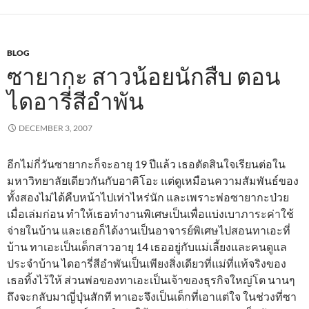
BLOG
ซายากะ สาวน้อยนักสืบ ตอน
ไดอารี่สีอำพัน
DECEMBER 3, 2007
อีกไม่กี่วันซายากะก็จะอายุ 19 ปีแล้ว เธอตัดสินใจเรียนต่อใน
มหาวิทยาลัยเดียวกันกับอาคิโอะ แต่ดูเหมือนความสัมพันธ์ของ
ทั้งสองไม่ได้คืบหน้าไปเท่าไหร่นัก และเพราะพ่อซายากะป่วย
เมื่อเล่มก่อน ทำให้เธอทำงานพิเศษเป็นเพื่อแบ่งเบาภาระค่าใช้
จ่ายในบ้าน และเธอก็ได้งานเป็นอาจารย์พิเศษไปสอนทาเอะที่
บ้าน ทาเอะเป็นเด็กสาวอายุ 14 เธออยู่กับแม่เลี้ยงและคนดูแล
ประจำบ้าน ไดอารี่สีอำพันเป็นเพียงสิ่งเดียวที่แม่ที่แท้จริงของ
เธอทิ้งไว้ให้ ส่วนพ่อของทาเอะเป็นเจ้าของธุรกิจใหญ่โต นานๆ
ถึงจะกลับมาญี่ปุ่นสักที ทาเอะจึงเป็นเด็กที่เอาแต่ใจ ในช่วงที่ซา