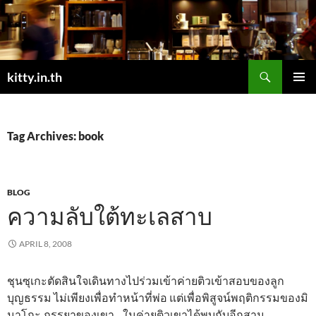
Skip
to
content
Search
kitty.in.th
PRIMAR
MENU
Tag Archives: book
BLOG
ความลับใต้ทะเลสาบ
APRIL 8, 2008
ชุนซุเกะตัดสินใจเดินทางไปร่วมเข้าค่ายติวเข้าสอบของลูก
บุญธรรม ไม่เพียงเพื่อทำหน้าที่พ่อ แต่เพื่อพิสูจน์พฤติกรรมของมิ
นาโกะ ภรรยาของเขา .. ในค่ายติวเขาได้พบกับอีกสาม