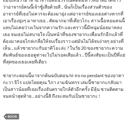
ว่าอาจารย์คนนี้เจ้าชู้เสียด้วยสิ .. นั่นก็เป็นเรื่องส่วนตัวของ
อาจารย์ที่เธอไม่ควรจะต้องมายุ่ง แต่อาจารย์ของเธอต่างหากที่
เอาเรื่องยุ่งๆ มาหาเธอ .. ตัดฉากมาที่เคียวโกะ สาวเนื้อหอมคนนี้
แทบไม่เคยว่างเว้นจากความรัก และคราวนี้มีหนุ่มน้อยมาหลง
เธอ จนเธอไม่สบายใจ เป็นหน้าที่ของซายากะเพื่อนรักอีกแล้วที่
ต้องมาคอยไกล่เกลี่ยให้จบเรื่องราว แต่มันไม่ได้จบง่ายๆ อย่างที่
เห็น .. แล้วซายากะกับอาคิโอะล่ะ ? ในวัย 20 ของซายากะความ
สัมพันธ์ของเธอดูท่าจะไปไม่รอดเสียแล้ว .. ปีนี้สงสัยจะเป็นปีที่แย่
ที่สุดของเธอเลยทีเดียว
ซายากะตอนนี้มาจากต้นฉบับตอน hi-iro no pendant ของอาคา
กะวา จิโร แปลโดยคุณ วิภา งามฉันทกร เล่มนี้ซายากะกลับมา
เป็นสาวน้อยที่เจอเรื่องอันตรายใกล้ตัวอีกครั้ง มีลุ้น ชวนติดตาม
จนหน้าสุดท้าย .. อย่างนี้สิ ถึงจะสมกับเป็นซายากะ !
BOOK