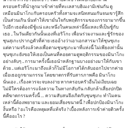
ครอบครัวที่นำลูกมาเข้าค่ายที่ทะเลสาบฮิเมงามิเช่นกัน ดู
เหมือนมินาโกะกับครอบครัวทั้งสามจะสนิทสนมกันจนเขารู้สึก
เป็นส่วนเกิน นั่นทำให้เขามั่นใจกับพฤติกรรมของภรรยามากขึ้น
ไปอีก เธอต้องมีชู้แน่ และหนึ่งในคนเหล่านี้นี่แหละที่เป็นชู้กับ
เธอ .. ในวันเดียวกันนั้นเองที่เอริโกะ เพื่อนร่วมงานและชู้รักของ
ชุนสุเกะปรากฎตัวที่ค่าย เธออ้างว่าเอาเอกสารมาให้ชุนซุเกะ
แต่ความจริงแล้วคงเพื่อตามชุนซุเกะมาที่แห่งนี้ ไม่เพียงเท่านั้น
ชุนซุเกะยังขอให้เธอเป็นคนที่คอยตามดูพฤติกรรมของมินาโกะ
อย่างลับๆ .. การมาครั้งนี้เธอนำหลักฐานบางอย่างมาให้กับเขา
ด้วย .. แต่เอริโกะมาถึงแล้วก็ไม่มีโอกาสได้กลับออกไปจากค่าย
เมื่อเธอถูกฆามกรรม โดยฆาตกรที่รับสารภาพคือ มินาโกะ
นั่นเอง .. เรื่องควรจะจบลงง่าย หากครอบครัวอื่นไม่เงียบเฉย
ไม่มีใครต้องการแจ้งความ ในทางกลับกัน กลับกล้าเสี่ยงปกปิด
คดีฆาตกรรมครั้งนี้ … ความสับสนจึงเกิดกับชุนซุเกะ ทำไมคน
เหล่านี้ต้องพยายาม และยอมเสี่ยงขนาดนี้ ? เพื่อปกป้องมินาโกะ
งั้นหรือ ? อะไรคือเหตุผลที่แท้จริง ? เบื้องหลังการเข้าค่ายติวครั้ง
นี้คืออะไร ?