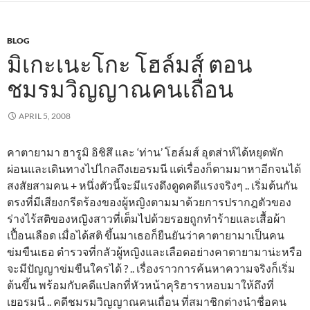
BLOG
มิเกะเนะโกะ โฮล์มส์ ตอน
ชมรมวิญญาณคนเถื่อน
APRIL 5, 2008
คาตายามา ฮารูมิ อิชิสึ และ ‘ท่าน’ โฮล์มส์ อุตส่าห์ได้หยุดพัก
ผ่อนและเดินทางไปไกลถึงเยอรมนี แต่เรื่องก็ตามมาหาอีกจนได้
สงสัยสามคน + หนึ่งตัวนี้จะมีแรงดึงดูดคดีแรงจริงๆ .. เริ่มต้นกัน
ตรงที่มีเสียงกรีดร้องของผู้หญิงตามมาด้วยการปรากฎตัวของ
ร่างไร้สติของหญิงสาวที่เต็มไปด้วยรอยถูกทำร้ายและเสื้อผ้า
เปื้อนเลือด เมื่อได้สติ ขึ้นมาเธอก็ยืนยันว่าคาตายามาเป็นคน
ข่มขืนเธอ ตำรวจที่กลัวผู้หญิงและเลือดอย่างคาตายามาน่ะหรือ
จะมีปัญญาข่มขืนใครได้ ? .. เรื่องราวการค้นหาความจริงก็เริ่ม
ต้นขึ้น พร้อมกับคดีแปลกที่หัวหน้าคุริฮาราหอบมาให้ถึงที่
เยอรมนี .. คดีชมรมวิญญาณคนเถื่อน ที่สมาชิกต่างนำชื่อคน