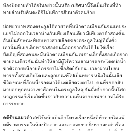
ห้องปิดตายทำได้จริงอย่างนั้นหรือ ?ปริศนานี้จึงเป็นเรื่องที่ท้า
ทายสำหรับคินดะอิจิไม่แพ้การสืบหาตัวคนร้าย
บ่อพยาบาท สองตระกูลได้ทายาทที่หน้าตาเหมือนกันจนแทบจะ
แยกไม่ออกในเวลาห่างกันเพียงเดือนเดียว มีเพียงตาดำสองชั้น
อันเป็นลักษณะพิเศษทางสายเลือดของตระกูลใหญ่ที่มั่งคั่ง
เท่านั้นที่แยกเด็กทารกสองคนนี้ออกจากกันได้ ไม่ใช่เรื่อง
บังเอิญที่สองคนจะมีหน้าตาเหมือนกัน เพราะเด็กทั้งสองเกิดจาก
ชายคนเดียวกัน นั่นทำให้สามีผู้ไร้ความสามารถกระโดดบ่อน้ำ
ฆ่าตัวตายหนีอายที่ภรรยาไม่ซื่อสัตย์กับตน .. เวลาผ่านไปจน
ทารกทั้งสองเติบโต และถูกเกณฑ์ไปเป็นทหาร หนึ่งในนั้นเสีย
ชีวิต ขณะที่อีกหนึ่งรอดมาได้ แต่เสียดวงตาไป .. คนที่รอดกลับ
มาบอกทุกคนว่าเขาคือคนในตระกูลใหญ่อันมั่งคั่ง จากนั้นโศก
นาฎกรรมก็เริ่มเกิดขึ้นราวกับความแค้นจากบ่อพยาบาทได้รับ
การระบาย ..
คดีร้านแมวดำ
ศพไร้หน้าเป็นอีกโครงเรื่องหนึ่งที่ท้าทายไม่แพ้
คดีฆาตกรรมในห้องปิดตาย และอาจจะยากยิ่งหากจะเล่าเรื่อง