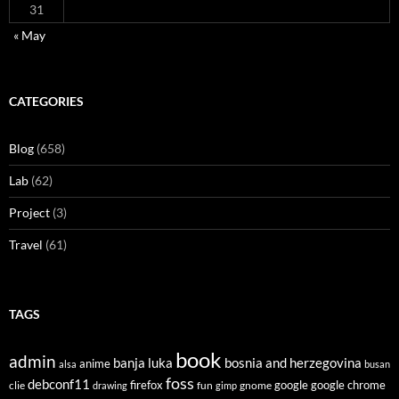
31
« May
CATEGORIES
Blog
(658)
Lab
(62)
Project
(3)
Travel
(61)
TAGS
book
admin
banja luka
bosnia and herzegovina
anime
alsa
busan
foss
debconf11
firefox
clie
fun
gnome
google
google chrome
drawing
gimp