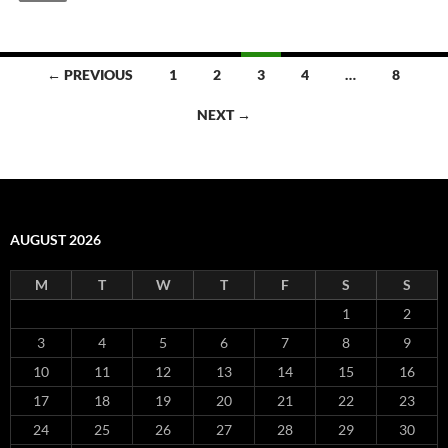
Posts
← PREVIOUS
1
2
3
4
…
8
navigation
NEXT →
AUGUST 2026
M
T
W
T
F
S
S
1
2
3
4
5
6
7
8
9
10
11
12
13
14
15
16
17
18
19
20
21
22
23
24
25
26
27
28
29
30