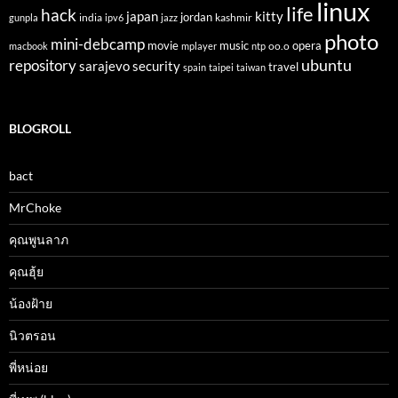
linux
life
hack
japan
kitty
india
jordan
kashmir
gunpla
ipv6
jazz
photo
mini-debcamp
movie
opera
music
oo.o
macbook
mplayer
ntp
ubuntu
repository
sarajevo
security
travel
spain
taipei
taiwan
BLOGROLL
bact
MrChoke
คุณพูนลาภ
คุณฮุ้ย
น้องฝ้าย
นิวตรอน
พี่หน่อย