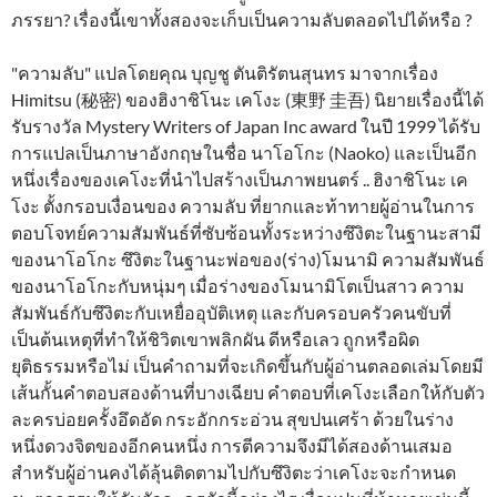
ภรรยา? เรื่องนี้เขาทั้งสองจะเก็บเป็นความลับตลอดไปได้หรือ ?
"ความลับ" แปลโดยคุณ บุญชู ตันติรัตนสุนทร มาจากเรื่อง
Himitsu (秘密) ของฮิงาชิโนะ เคโงะ (東野 圭吾) นิยายเรื่องนี้ได้
รับรางวัล Mystery Writers of Japan Inc award ในปี 1999 ได้รับ
การแปลเป็นภาษาอังกฤษในชื่อ นาโอโกะ (Naoko) และเป็นอีก
หนึ่งเรื่องของเคโงะที่นำไปสร้างเป็นภาพยนตร์ .. ฮิงาชิโนะ เค
โงะ ตั้งกรอบเงื่อนของ ความลับ ที่ยากและท้าทายผู้อ่านในการ
ตอบโจทย์ความสัมพันธ์ที่ซับซ้อนทั้งระหว่างซึงิตะในฐานะสามี
ของนาโอโกะ ซึงิตะในฐานะพ่อของ(ร่าง)โมนามิ ความสัมพันธ์
ของนาโอโกะกับหนุ่มๆ เมื่อร่างของโมนามิโตเป็นสาว ความ
สัมพันธ์กับซึงิตะกับเหยื่ออุบัติเหตุ และกับครอบครัวคนขับที่
เป็นต้นเหตุที่ทำให้ชิวิตเขาพลิกผัน ดีหรือเลว ถูกหรือผิด
ยุติธรรมหรือไม่ เป็นคำถามที่จะเกิดขึ้นกับผู้อ่านตลอดเล่มโดยมี
เส้นกั้นคำตอบสองด้านที่บางเฉียบ คำตอบที่เคโงะเลือกให้กับตัว
ละครบ่อยครั้งอึดอัด กระอักกระอ่วน สุขปนเศร้า ด้วยในร่าง
หนึ่งดวงจิตของอีกคนหนึ่ง การตีความจึงมีได้สองด้านเสมอ
สำหรับผู้อ่านคงได้ลุ้นติดตามไปกับซึงิตะว่าเคโงะจะกำหนด