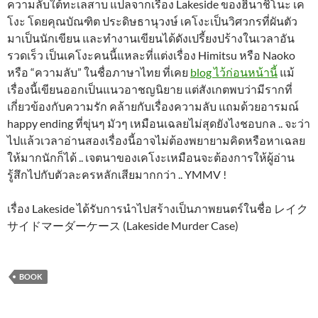
ความลับใต้ทะเลสาบ แปลจากเรื่อง Lakeside ของฮินาชิโนะ เค
โงะ โดยคุณบัณฑิต ประดิษธานุวงษ์ เคโงะเป็นวิศวกรที่ผันตัว
มาเป็นนักเขียน และทำงานเขียนได้ดังเปรี้ยงปร้างในเวลาอัน
รวดเร็ว เป็นเคโงะคนนี้แหละที่แต่งเรื่อง Himitsu หรือ Naoko
หรือ “ความลับ” ในชื่อภาษาไทย ที่เคย
blog ไว้ก่อนหน้านี้
แม้
เรื่องนี้เขียนออกเป็นแนวอาชญนิยาย แต่สังเกตพบว่ามีรากที่
เกี่ยวข้องกับความรัก คล้ายกับเรื่องความลับ แถมด้วยอารมณ์
happy ending ที่ขุ่นๆ มัวๆ เหมือนเฉลยไม่สุดยังไงชอบกล .. จะว่า
ไปแล้วเวลาอ่านสองเรื่องนี้อาจไม่ต้องพยายามคิดหรือหาเฉลย
ให้มากนักก็ได้ .. เจตนาของเคโงะเหมือนจะต้องการให้ผู้อ่าน
รู้สึกไปกับตัวละครหลักเสียมากกว่า .. YMMV !
เรื่อง Lakeside ได้รับการนำไปสร้างเป็นภาพยนตร์ในชื่อ レイク
サイドマーダーケース (Lakeside Murder Case)
BOOK