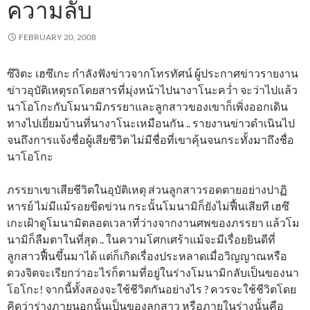
ความลับ
FEBRUARY 20, 2008
ซึงิตะ เฮซึเกะ กำลังฟังข่าวจากโทรทัศน์ ผู้ประกาศข่าวรายงาน
ข่าวอุบัติเหตุรถโดยสารที่มุ่งหน้าไปนางาโนะคว่ำ จะว่าไปแล้ว
นาโอโกะกับโมนามิภรรยาและลูกสาวของเขาก็เพิ่งออกเดิน
ทางไปเยี่ยมบ้านที่นางาโนะเหมือนกัน .. รายงานข่าวดำเนินไป
จนถึงการแจ้งชื่อผู้เสียชีวิต ไม่มีชื่อที่เขาคุ้นจนกระทั้งมาถึงชื่อ
นาโอโกะ
ภรรยาเขาเสียชีวิตในอุบัติเหตุ ส่วนลูกสาวรอดตายอย่างปาฏิ
หารย์ ไม่มีแม้รอยขีดข่วน กระนั้นโมนามิก็ยังไม่ฟื้นเสียที เฮซึ
เกะเฝ้าดูโมนามิตลอดเวลาที่ว่างจากงานศพของภรรยา แล้วโม
นามิก็ลืมตาในที่สุด .. ในความโศกเศร้าแม้จะมีเรื่อยยินดีที่
ลูกสาวฟื้นขึ้นมาได้ แต่ก็เกิดเรื่องประหลาดเมื่อวิญญาณหรือ
ดวงจิตจะเรียกว่าอะไรก็ตามที่อยู่ในร่างโมนามิกลับเป็นของนา
โอโกะ! จากนี้ทั้งสองจะใช้ชีวิตกันอย่างไร ? ควรจะใช้ชีวิตโดย
คิดว่าร่างภายนอกนั้นเป็นของลูกสาว หรือภายในร่างนั้นคือ