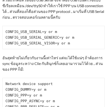
ซีเรียลเหมือน /dev/ttyS0 ทำให้เราใช้ PPP บน USB connection
ได้ .. ส่วนที่สองก็คือส่วนของ PPP protocol .. มาเริ่มที่ USB Serial
ก่อน .. ตรวจสอบเคอร์เนลตามนี้ครับ
CONFIG_USB_SERIAL=y or m

CONFIG_USB_SERIAL_GENERIC=y or m

CONFIG_USB_SERIAL_VISOR=y or m
อันสุดท้ายไม่เกี่ยวกับงานนี้เท่าไหร่ แต่จะได้ใช้แน่ๆ ถ้าต้องการ
sync ข้อมูลระหว่าง Clie กับลินุกซ์ก็เลยเอามารวมไว้ด้วย .. ส่วน
ของ PPP ก็มี:
Network device support

CONFIG_DUMMY=y or m

CONFIG_PPP=y or m

CONFIG_PPP_ASYNC=y or m

CONFIG_PPP_DEFLATE=y or m
