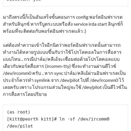
มาถึงตรงนี้ก็เป็นอันเสร็จขั้นตอนการ config พอร์ตอินฟราเรด
สำหรับลินุกซ์ หากรีบูตระบบหรือสั่ง service irda start ลินุกซ์ก็
พร้อมที่จะติดต่อกับพอร์ตอินฟราเรดแล้ว :)
แต่ต้องทำความเข้าใจอีกนิดว่าพอร์ตอินฟราเรดนั้นสามารถ
ทำงานได้หลายรูปแบบขึ้นกับว่าใช้โปรโตคอลในการสื่อสาร
แบบไหน .. กรณีปาล์ม/คลีเอ้จะเชื่อมต่อด้วยโปรโตคอลแบบ
เดียวกับพอร์ตสื่อสาร (ircomm-tty) ซึ่งจะทำงานผ่านดีไวซ์
/dev/ircomm0 ครับ .. หาก sync ปาล์ม/คลิเอ้ผ่านอินฟราเรดเป็น
ประจำก็ควรทำ symlink จาก /dev/pilot ไปที่ /dev/ircomm0 ไว้
เลยครับ เพราะโปรแกรมส่วนใหญ่จะใช้ /dev/pilot เป็นดีไวซ์ใน
การสื่อสารโดยปริยาย
(as root)

[kitt@peorth kitt]# ln -sf /dev/ircomm0 
/dev/pilot