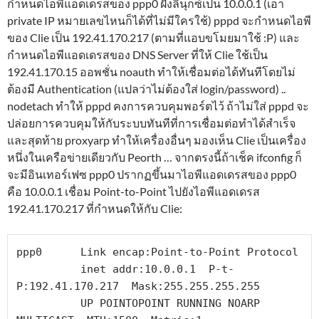
กำหนดไอพีแอดเดรสของ ppp0 ฝั่งลินุกซ์เป็น 10.0.0.1 (เอา
private IP หมายเลขไหนก็ได้ที่ไม่มีใครใช้) pppd จะกำหนดไอพี
ของ Clie เป็น 192.41.170.217 (ตามที่แอบขโมยมาใช้ :P) และ
กำหนดไอพีแอดเดรสของ DNS Server ที่ให้ Clie ใช้เป็น
192.41.170.15 ออพชั่น noauth ทำให้เชื่อมต่อได้ทันทีโดยไม่
ต้องมี Authentication (แปลว่าไม่ต้องใส่ login/password) ..
nodetach ทำให้ pppd คงการควบคุมพอร์ตไว้ ถ้าไม่ใส่ pppd จะ
ปล่อยการควบคุมให้กับระบบทันทีที่การเชื่อมต่อทำได้สำเร็จ
และสุดท้าย proxyarp ทำให้เครื่องอื่นๆ มองเห็น Clie เป็นเครื่อง
หนึ่งในเครือข่ายเดียวกับ Peorth … จากตรงนี้ถ้าเช็ค ifconfig ก็
จะมีอินเทอร์เฟซ ppp0 ปรากฏขึ้นมาไอพีแอดเดรสของ ppp0
คือ 10.0.0.1 เชื่อม Point-to-Point ไปยังไอพีแอดเดรส
192.41.170.217 ที่กำหนดให้กับ Clie:
ppp0      Link encap:Point-to-Point Protocol

          inet addr:10.0.0.1  P-t-
P:192.41.170.217  Mask:255.255.255.255

          UP POINTOPOINT RUNNING NOARP 