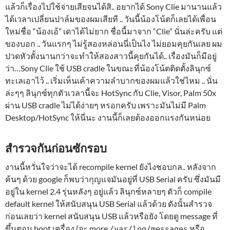
แล้วก็เรื่องไปใช้จ่ายเสียจนได้สิ.. อยากได้ Sony Clie มานานแล้ว
ได้เวลาเปลี่ยนปาล์มของผมเสียที .. วันนี้น้องโน้ตก็เลยได้เพื่อน
ใหม่ชื่อ “น้องเอ้” เดาได้ไม่ยาก ชื่อนี้มาจาก “Clie” นั่นล่ะครับ แต่
ของบอก .. วันแรกๆ ไม่รู้สองหล่อนนี่เป็นไง ไม่ยอมคุยกันเลย ผม
ปวดหัวตั้งนานกว่าจะทำให้สองสาวนี้คุยกันได้.. เรื่องมันก็มีอยู่
ว่า…Sony Clie ใช้ USB cradle ในขณะที่น้องโน้ตติดตั้งลินุกซ์
ทะเลเอาไว้ .. เริ่มเห็นเค้าความลำบากของผมแล้วใช่ไหม .. นั่น
ล่ะๆๆ ลินุกซ์ทุกตัวเวลานี้จะ HotSync กับ Clie, Visor, Palm 50x
ผ่าน USB cradle ไม่ได้ง่ายๆ หรอกครับ เพราะมันไม่มี Palm
Desktop/HotSync ให้นี่นะ งานนี้ก็เลยต้องออกแรงกันหน่อย
สำรวจกันก่อนซักรอบ
งานนี้หวั่นใจว่าจะได้ recompile kernel ยังไงชอบกล.. หลังจาก
ค้นๆ ด้วย google ก็พบว่ากุญแจมันอยู่ที่ USB Serial ครับ ซึ่งมันมี
อยู่ใน kernel 2.4 รุ่นหลังๆ อยู่แล้ว ลินุกซ์หลายๆ ตัวก็ compile
default kernel ให้สนับสนุน USB Serial แล้วด้วย ดังนั้นสำรวจ
ก่อนเลยว่า kernel สนับสนุน USB แล้วหรือยัง โดยดู message ที่
ขึ้นตอน boot เครื่อง (จะ more
หรือ
/var/log/messages