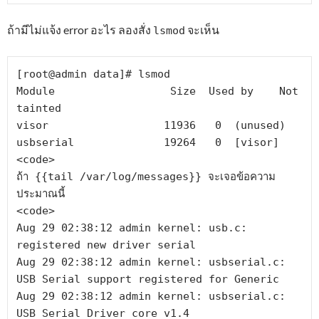
ถ้ามีไม่แจ้ง error อะไร ลองสั่ง
จะเห็น
lsmod
[root@admin data]# lsmod

Module                  Size  Used by    Not 
tainted

visor                  11936   0  (unused)

usbserial              19264   0  [visor]

<code>

ถ้า {{tail /var/log/messages}} จะเจอข้อความ
ประมาณนี้

<code>

Aug 29 02:38:12 admin kernel: usb.c: 
registered new driver serial

Aug 29 02:38:12 admin kernel: usbserial.c: 
USB Serial support registered for Generic

Aug 29 02:38:12 admin kernel: usbserial.c: 
USB Serial Driver core v1.4
