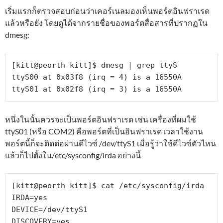
เริ่มแรกก็ตรวจสอบก่อนว่าเคอร์เนลมองเห็นพอร์ตอินฟราเรด
แล้วหรือยัง โดยดูได้จากรายชื่อของพอร์ตสื่อสารที่ปรากฏใน
dmesg:
[kitt@peorth kitt]$ dmesg | grep ttyS

ttyS00 at 0x03f8 (irq = 4) is a 16550A

ttyS01 at 0x02f8 (irq = 3) is a 16550A
หนึ่งในนั้นควรจะเป็นพอร์ตอินฟราเรด เช่น เครื่องที่ผมใช้
ttyS01 (หรือ COM2) คือพอร์ตที่เป็นอินฟราเรด เวลาใช้งาน
พอร์ตนี้ก็จะติดต่อผ่านดีไวซ์ /dev/ttyS1 เมื่อรู้ว่าใช้ดีไวซ์ตัวไหน
แล้วก็ไปตั้งใน/etc/sysconfig/irda อย่างนี้
[kitt@peorth kitt]$ cat /etc/sysconfig/irda

IRDA=yes

DEVICE=/dev/ttyS1

DISCOVERY=yes