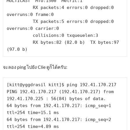
MULTICAST  MTU:1500  Metric:1

          RX packets:4 errors:0 dropped:0 
overruns:0 frame:0

          TX packets:5 errors:0 dropped:0 
overruns:0 carrier:0

          collisions:0 txqueuelen:3

          RX bytes:82 (82.0 b)  TX bytes:97 
(97.0 b)
จะลอง ping ไปยัง Clie ดูก็ได้ครับ:
[kitt@yggdrasil kitt]$ ping 192.41.170.217

PING 192.41.170.217 (192.41.170.217) from 
192.41.170.225 : 56(84) bytes of data.

64 bytes from 192.41.170.217: icmp_seq=1 
ttl=254 time=15.1 ms

64 bytes from 192.41.170.217: icmp_seq=2 
ttl=254 time=4.89 ms
