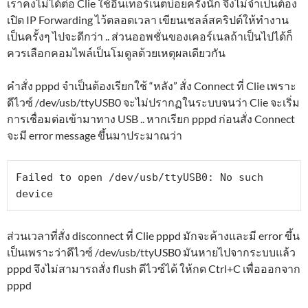
เราคงไม่ได้ต่อ Clie ใช้อินเทอร์เน็ตบ่อยครั้งนัก จึงไม่จำเป็นต้อง
เปิด IP Forwarding ไว้ตลอดเวลา เขียนเชลล์สคริปต์ให้ทำงาน
เป็นครั้งๆ ไปจะดีกว่า .. ส่วนออพชั่นของเคอร์เนลถ้าเป็นไปได้ก็
ควรเลือกคอมไพล์เป็นโมดูลด้วยเหตุผลเดียวกัน
คำสั่ง pppd จำเป็นต้องเรียกใช้ “หลัง” สั่ง Connect ที่ Clie เพราะ
ดีไวซ์ /dev/usb/ttyUSB0 จะไม่ปรากฏในระบบจนว่า Clie จะเริ่ม
การเชื่อมต่อเข้ามาทาง USB .. หากเรียก pppd ก่อนสั่ง Connect
จะมี error message ขึ้นมาประมาณว่า
Failed to open /dev/usb/ttyUSB0: No such 
device
ส่วนเวลาที่สั่ง disconnect ที่ Clie pppd มักจะค้างและมี error ขึ้น
เป็นเพราะว่าดีไวซ์ /dev/usb/ttyUSB0 มันหายไปจากระบบแล้ว
pppd จึงไม่สามารถสั่ง flush ดีไวซ์ได้ ให้กด Ctrl+C เพื่อออกจาก
pppd