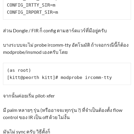
CONFIG_IRTTY_SIR=m

CONFIG_IRPORT_SIR=m
ส่วน Dongle / FIR ก็ config ตามฮาร์ดแวร์ที่มีอยู่ครับ
บางระบบจะไม่ probe ircomm-tty อัตโนมัติ ถ้าเจอกรณีนี้ก็ต้อง
modprobe/insmod เองครับ โดย
(as root)

[kitt@peorth kitt]# modprobe ircomm-tty
จากนั้นค่อยเริ่ม pilot-xfer
มี palm หลายๆ รุ่น (หรืออาจจะทุกรุ่น ?) ที่จำเป็นต้องตั้ง flow
control ของ IR เป็น off ด้วย ไม่งั้น
มันไม่ sync ครับ วิธีตั้งก็