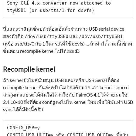
Sony Cli้ 4.x converter now attached to 
ttyUSB1 (or usb/tts/1 for devfs)
นี่แสดงว่าลินุกซ์พบตัวน้องเอ้แล้วผ่านทาง USB serial device
สองตัวคือ
และ
/dev/usb/ttyUSB0
/dev/usb/ttyUSB1
(หรือ usb/tts/0 กับ 1 ในกรณีที่ใช้ devfs) … ถ้าทำได่้ตามนี้ก็ข้าม
ขั้นตอน recompile kernel ไปได้เลย :D
Recompile kernel
ถ้า kernel ยังไม่สนับสนุน USB และ/หรือ USB Serial ก็ต้อง
recompile kernel กันล่ะครับ ไม่ต้องคิดมาก เอา kernel-source
ล่าสุดมาเลย จะได้มั่นใจได้ว่าใช้กับ PalmOS 4.1 ได้ด้วย ผมใช้
2.4.18-10 สิ่งที่ต้อง config ลงไปใน kernel ใหม่เพื่อให้มันทำ USB
sync ได้ก็มีดังนี้ครับ
CONFIG_USB=y

CONFIG_USB_UHCI=y หรือ CONFIG_USB_OHCI=y ขึ้นกับ 