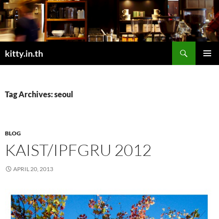
Skip
to
content
Search
kitty.in.th
PRIMAR
MENU
Tag Archives: seoul
BLOG
KAIST/IPFGRU 2012
APRIL 20, 2013