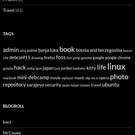
Travel
(61)
TAGS
book
admin
banja luka
bosnia and herzegovina
anime
alsa
busan
foss
debconf11
firefox
clie
fun
gnome
google
google chrome
drawing
gimp
linux
life
hack
japan
kitty
india
jordan
kashmir
gunpla
ipv6
jazz
photo
mini-debcamp
movie
opera
music
oo.o
macbook
mplayer
ntp
ubuntu
repository
sarajevo
security
travel
spain
taipei
taiwan
BLOGROLL
bact
MrChoke