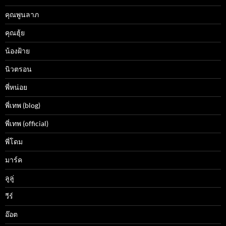
คุณพูนลาภ
คุณฮุ้ย
น้องฝ้าย
นิวตรอน
พี่หน่อย
พี่เทพ (blog)
พี่เทพ (official)
พี่โดม
มาร์ค
ลูลู่
วีร์
อ๊อต